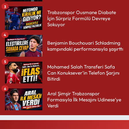
3
Trabzonspor Ousmane Diabate
İçin Sürpriz Formülü Devreye
Sokuyor
4
Benjamin Bouchouari Schladming
kampındaki performansıyla şaşırttı
5
Mohamed Salah Transferi Safa
Can Konuksever’in Telefon Şarjını
Bitirdi
6
Aral Şimşir Trabzonspor
Formasıyla İlk Mesajını Udinese’ye
Verdi