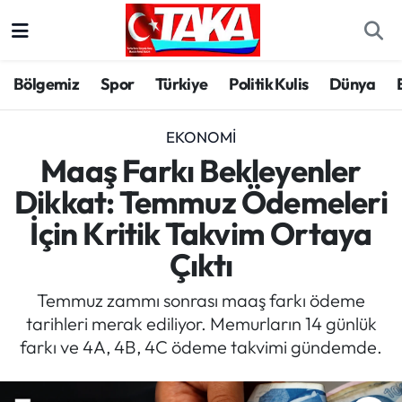
Bölgemiz
Trabzon Nöbetçi Eczaneler
Bölgemiz
Spor
Türkiye
Politik Kulis
Dünya
Spor
Trabzon Hava Durumu
EKONOMI
Türkiye
Trabzon Trafik Yoğunluk Haritası
Maaş Farkı Bekleyenler
Dikkat: Temmuz Ödemeleri
Kültür/Sanat
Süper Lig Puan Durumu ve Fikstür
İçin Kritik Takvim Ortaya
Politika
Tüm Manşetler
Çıktı
Politik Kulis
Son Dakika Haberleri
Temmuz zammı sonrası maaş farkı ödeme
tarihleri merak ediliyor. Memurların 14 günlük
Dünya
Haber Arşivi
farkı ve 4A, 4B, 4C ödeme takvimi gündemde.
Magazin