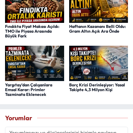
Fındıkta Fiyat Makası Açıldı:
Haftanın Kazananı Belli Oldu:
TMO ile Piyasa Arasında
Gram Altın Açık Ara Önde
Büyük Fark
Yargıtay’dan Çalışanlara
Borç Krizi Derinleşiyor: Yasal
Emsal Karar: Primler
Takipte 4,3 Milyon Kişi
Tazminata Eklenecek
Yorumlar