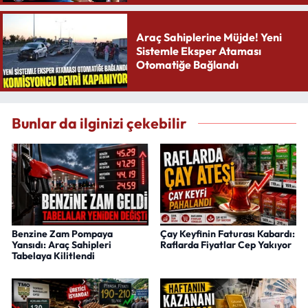
Araç Sahiplerine Müjde! Yeni
Sistemle Eksper Ataması
Otomatiğe Bağlandı
Bunlar da ilginizi çekebilir
Benzine Zam Pompaya
Çay Keyfinin Faturası Kabardı:
Yansıdı: Araç Sahipleri
Raflarda Fiyatlar Cep Yakıyor
Tabelaya Kilitlendi