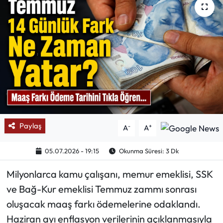
Mektup Galeri
Röportaj
Manşet
Köşe Yazıları
Karikatür Galeri
Paylaş
-
+
A
A
BIK
05.07.2026 - 19:15
Okunma Süresi: 3 Dk
ASTROLOJİ
Milyonlarca kamu çalışanı, memur emeklisi, SSK
ve Bağ-Kur emeklisi Temmuz zammı sonrası
Spor Yazıları
oluşacak maaş farkı ödemelerine odaklandı.
Haziran ayı enflasyon verilerinin açıklanmasıyla
Mektup Galeri