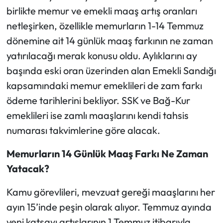
birlikte memur ve emekli maaş artış oranları
Ekonomi
netleşirken, özellikle memurların 1-14 Temmuz
dönemine ait 14 günlük maaş farkının ne zaman
Sağlık
yatırılacağı merak konusu oldu. Aylıklarını ay
başında eski oran üzerinden alan Emekli Sandığı
Turizm
kapsamındaki memur emeklileri de zam farkı
Teknoloji
ödeme tarihlerini bekliyor. SSK ve Bağ-Kur
emeklileri ise zamlı maaşlarını kendi tahsis
numarası takvimlerine göre alacak.
Memurların 14 Günlük Maaş Farkı Ne Zaman
Yatacak?
Kamu görevlileri, mevzuat gereği maaşlarını her
ayın 15’inde peşin olarak alıyor. Temmuz ayında
yeni katsayı artışlarının 1 Temmuz itibarıyla