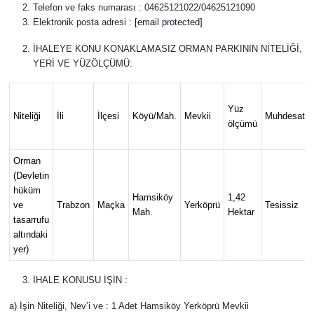
Telefon ve faks numarası : 04625121022/04625121090
Elektronik posta adresi :
[email protected]
Mektup Galeri
İHALEYE KONU KONAKLAMASIZ ORMAN PARKININ NİTELİĞİ,
Röportaj
YERİ VE YÜZÖLÇÜMÜ:
Manşet
Yüz
Niteliği
İli
İlçesi
Köyü/Mah.
Mevkii
Muhdesatı
ölçümü
Köşe Yazıları
Orman
Karikatür Galeri
(Devletin
hüküm
Hamsiköy
1,42
BIK
ve
Trabzon
Maçka
Yerköprü
Tesissiz
Mah.
Hektar
tasarrufu
altındaki
ASTROLOJİ
yer)
Spor Yazıları
İHALE KONUSU İŞİN :
a) İşin Niteliği, Nev’i ve : 1 Adet Hamsiköy Yerköprü Mevkii
Mektup Galeri