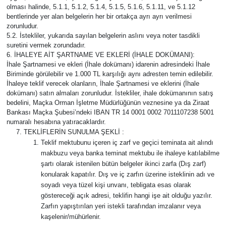
olması halinde, 5.1.1, 5.1.2, 5.1.4, 5.1.5, 5.1.6, 5.1.11, ve 5.1.12
bentlerinde yer alan belgelerin her bir ortakça ayrı ayrı verilmesi
zorunludur.
5.2. İstekliler, yukarıda sayılan belgelerin aslını veya noter tasdikli
suretini vermek zorundadır.
6. İHALEYE AİT ŞARTNAME VE EKLERİ (İHALE DOKÜMANI):
İhale Şartnamesi ve ekleri (İhale dokümanı) idarenin adresindeki İhale
Biriminde görülebilir ve 1.000 TL karşılığı aynı adresten temin edilebilir.
İhaleye teklif verecek olanların, İhale Şartnamesi ve eklerini (İhale
dokümanı) satın almaları zorunludur. İstekliler, ihale dokümanının satış
bedelini, Maçka Orman İşletme Müdürlüğünün veznesine ya da Ziraat
Bankası Maçka Şubesi’ndeki IBAN TR 14 0001 0002 7011107238 5001
numaralı hesabına yatıracaklardır.
TEKLİFLERİN SUNULMA ŞEKLİ :
Teklif mektubunu içeren iç zarf ve geçici teminata ait alındı
makbuzu veya banka teminat mektubu ile ihaleye katılabilme
şartı olarak istenilen bütün belgeler ikinci zarfa (Dış zarf)
konularak kapatılır. Dış ve iç zarfın üzerine isteklinin adı ve
soyadı veya tüzel kişi unvanı, tebligata esas olarak
göstereceği açık adresi, teklifin hangi işe ait olduğu yazılır.
Zarfın yapıştırılan yeri istekli tarafından imzalanır veya
kaşelenir/mühürlenir.