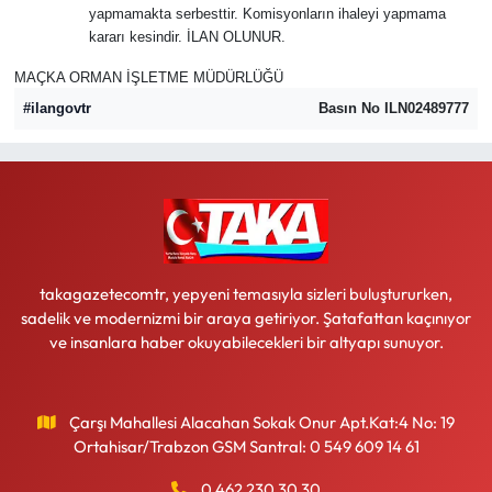
yapmamakta serbesttir. Komisyonların ihaleyi yapmama
kararı kesindir. İLAN OLUNUR.
MAÇKA ORMAN İŞLETME MÜDÜRLÜĞÜ
#ilangovtr
Basın No ILN02489777
takagazetecomtr, yepyeni temasıyla sizleri buluştururken,
sadelik ve modernizmi bir araya getiriyor. Şatafattan kaçınıyor
ve insanlara haber okuyabilecekleri bir altyapı sunuyor.
Çarşı Mahallesi Alacahan Sokak Onur Apt.Kat:4 No: 19
Ortahisar/Trabzon GSM Santral: 0 549 609 14 61
0 462 230 30 30