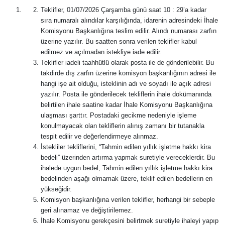
Teklifler, 01/07/2026 Çarşamba günü saat 10 : 29’a kadar
sıra numaralı alındılar karşılığında, idarenin adresindeki İhale
Komisyonu Başkanlığına teslim edilir. Alındı numarası zarfın
üzerine yazılır. Bu saatten sonra verilen teklifler kabul
edilmez ve açılmadan istekliye iade edilir.
Teklifler iadeli taahhütlü olarak posta ile de gönderilebilir. Bu
takdirde dış zarfın üzerine komisyon başkanlığının adresi ile
hangi işe ait olduğu, isteklinin adı ve soyadı ile açık adresi
yazılır. Posta ile gönderilecek tekliflerin ihale dokümanında
belirtilen ihale saatine kadar İhale Komisyonu Başkanlığına
ulaşması şarttır. Postadaki gecikme nedeniyle işleme
konulmayacak olan tekliflerin alınış zamanı bir tutanakla
tespit edilir ve değerlendirmeye alınmaz.
İstekliler tekliflerini, “Tahmin edilen yıllık işletme hakkı kira
bedeli” üzerinden artırma yapmak suretiyle vereceklerdir. Bu
ihalede uygun bedel; Tahmin edilen yıllık işletme hakkı kira
bedelinden aşağı olmamak üzere, teklif edilen bedellerin en
yükseğidir.
Komisyon başkanlığına verilen teklifler, herhangi bir sebeple
geri alınamaz ve değiştirilemez.
İhale Komisyonu gerekçesini belirtmek suretiyle ihaleyi yapıp