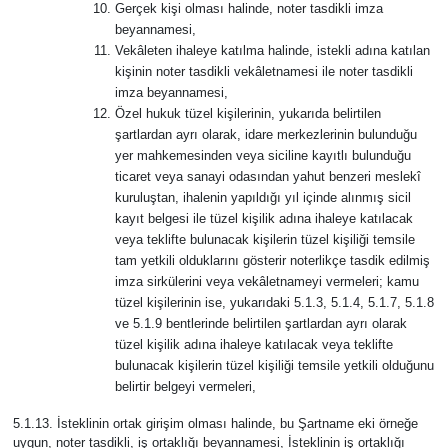
Gerçek kişi olması halinde, noter tasdikli imza
beyannamesi,
Vekâleten ihaleye katılma halinde, istekli adına katılan
kişinin noter tasdikli vekâletnamesi ile noter tasdikli
imza beyannamesi,
Özel hukuk tüzel kişilerinin, yukarıda belirtilen
şartlardan ayrı olarak, idare merkezlerinin bulunduğu
yer mahkemesinden veya siciline kayıtlı bulunduğu
ticaret veya sanayi odasından yahut benzeri meslekî
kuruluştan, ihalenin yapıldığı yıl içinde alınmış sicil
kayıt belgesi ile tüzel kişilik adına ihaleye katılacak
veya teklifte bulunacak kişilerin tüzel kişiliği temsile
tam yetkili olduklarını gösterir noterlikçe tasdik edilmiş
imza sirkülerini veya vekâletnameyi vermeleri; kamu
tüzel kişilerinin ise, yukarıdaki 5.1.3, 5.1.4, 5.1.7, 5.1.8
ve 5.1.9 bentlerinde belirtilen şartlardan ayrı olarak
tüzel kişilik adına ihaleye katılacak veya teklifte
bulunacak kişilerin tüzel kişiliği temsile yetkili olduğunu
belirtir belgeyi vermeleri,
5.1.13. İsteklinin ortak girişim olması halinde, bu Şartname eki örneğe
uygun, noter tasdikli, iş ortaklığı beyannamesi, İsteklinin iş ortaklığı