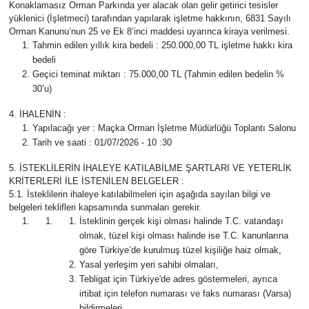
Konaklamasız Orman Parkında yer alacak olan gelir getirici tesisler
yüklenici (İşletmeci) tarafından yapılarak işletme hakkının, 6831 Sayılı
Ekonomi
Orman Kanunu’nun 25 ve Ek 8’inci maddesi uyarınca kiraya verilmesi.
Tahmin edilen yıllık kira bedeli : 250.000,00 TL işletme hakkı kira
bedeli
Sağlık
Geçici teminat miktarı : 75.000,00 TL (Tahmin edilen bedelin %
30’u)
Turizm
4. İHALENİN :
Yapılacağı yer : Maçka Orman İşletme Müdürlüğü Toplantı Salonu
Teknoloji
Tarih ve saati : 01/07/2026 - 10 :30
5. İSTEKLİLERİN İHALEYE KATILABİLME ŞARTLARI VE YETERLİK
KRİTERLERİ İLE İSTENİLEN BELGELER :
5.1. İsteklilerin ihaleye katılabilmeleri için aşağıda sayılan bilgi ve
belgeleri teklifleri kapsamında sunmaları gerekir.
İsteklinin gerçek kişi olması halinde T.C. vatandaşı
olmak, tüzel kişi olması halinde ise T.C. kanunlarına
göre Türkiye’de kurulmuş tüzel kişiliğe haiz olmak,
Yasal yerleşim yeri sahibi olmaları,
Tebligat için Türkiye'de adres göstermeleri, ayrıca
irtibat için telefon numarası ve faks numarası (Varsa)
bildirmeleri,