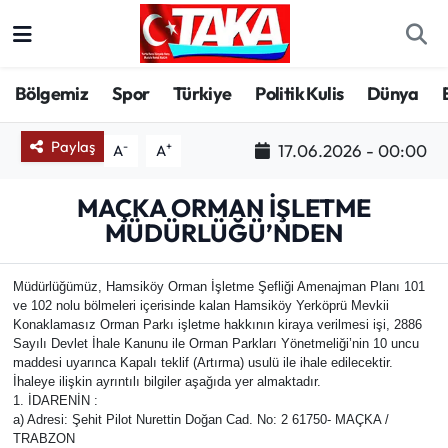
Bölgemiz
Trabzon Nöbetçi Eczaneler
Bölgemiz
Spor
Türkiye
Politik Kulis
Dünya
Spor
Trabzon Hava Durumu
Paylaş
-
+
17.06.2026 - 00:00
A
A
Türkiye
Trabzon Trafik Yoğunluk Haritası
MAÇKA ORMAN İŞLETME
MÜDÜRLÜĞÜ’NDEN
Kültür/Sanat
Süper Lig Puan Durumu ve Fikstür
Politika
Tüm Manşetler
Müdürlüğümüz, Hamsiköy Orman İşletme Şefliği Amenajman Planı 101
ve 102 nolu bölmeleri içerisinde kalan Hamsiköy Yerköprü Mevkii
Konaklamasız Orman Parkı işletme hakkının kiraya verilmesi işi, 2886
Politik Kulis
Son Dakika Haberleri
Sayılı Devlet İhale Kanunu ile Orman Parkları Yönetmeliği’nin 10 uncu
maddesi uyarınca Kapalı teklif (Artırma) usulü ile ihale edilecektir.
Dünya
Haber Arşivi
İhaleye ilişkin ayrıntılı bilgiler aşağıda yer almaktadır.
1. İDARENİN :
a) Adresi: Şehit Pilot Nurettin Doğan Cad. No: 2 61750- MAÇKA /
Magazin
TRABZON