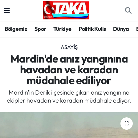
Bölgemiz
Trabzon Nöbetçi Eczaneler
Bölgemiz
Spor
Türkiye
Politik Kulis
Dünya
Spor
Trabzon Hava Durumu
ASAYIŞ
Türkiye
Trabzon Trafik Yoğunluk Haritası
Mardin'de anız yangınına
havadan ve karadan
Kültür/Sanat
Süper Lig Puan Durumu ve Fikstür
müdahale ediliyor
Politika
Tüm Manşetler
Mardin'in Derik ilçesinde çıkan anız yangınına
ekipler havadan ve karadan müdahale ediyor.
Politik Kulis
Son Dakika Haberleri
Dünya
Haber Arşivi
Magazin