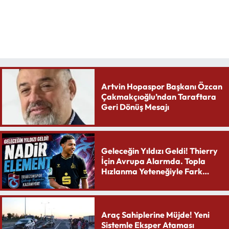
Artvin Hopaspor Başkanı Özcan
Çakmakçıoğlu’ndan Taraftara
Geri Dönüş Mesajı
Geleceğin Yıldızı Geldi! Thierry
İçin Avrupa Alarmda. Topla
Hızlanma Yeteneğiyle Fark
Yaratıyor
Araç Sahiplerine Müjde! Yeni
Sistemle Eksper Ataması