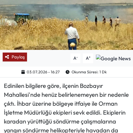
Mektup Galeri
Röportaj
Manşet
Köşe Yazıları
Paylaş
-
+
A
A
Karikatür Galeri
03.07.2026 - 16:27
Okunma Süresi: 1 Dk
Edinilen bilgilere göre, ilçenin Bozbayır
BIK
Mahallesi'nde henüz belirlenemeyen bir nedenle
ASTROLOJİ
çıktı. İhbar üzerine bölgeye itfaiye ile Orman
İşletme Müdürlüğü ekipleri sevk edildi. Ekiplerin
Spor Yazıları
karadan yürüttüğü söndürme çalışmalarına
yangın söndürme helikopteriyle havadan da
Mektup Galeri