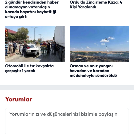
2 gündür kendisinden haber
Ordu’da Zincirleme Kaza: 4
alınamayan vatandaşın
Kişi Yaralandı
kazada hayatını kaybettiği
ortaya çıktı
Otomobil ile tır kavşakta
Orman ve anız yangını
çarpıştı: 1 yaralı
havadan ve karadan
müdahaleyle söndürüldü
Yorumlar