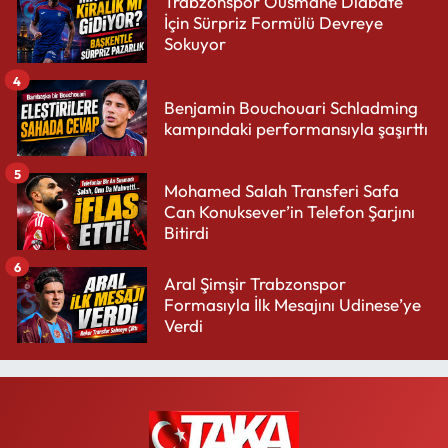
Trabzonspor Ousmane Diabate
İçin Sürpriz Formülü Devreye
Sokuyor
4
Benjamin Bouchouari Schladming
kampındaki performansıyla şaşırttı
5
Mohamed Salah Transferi Safa
Can Konuksever’in Telefon Şarjını
Bitirdi
6
Aral Şimşir Trabzonspor
Formasıyla İlk Mesajını Udinese’ye
Verdi