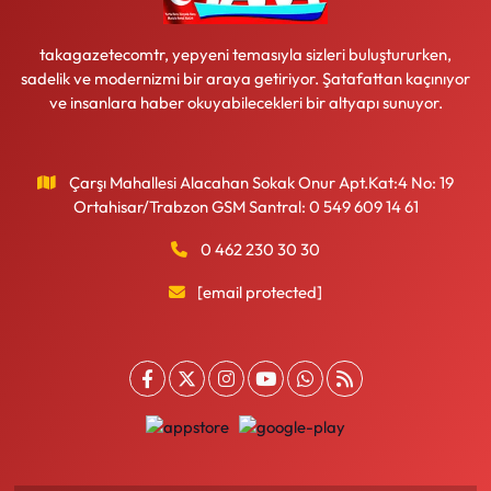
takagazetecomtr, yepyeni temasıyla sizleri buluştururken,
sadelik ve modernizmi bir araya getiriyor. Şatafattan kaçınıyor
ve insanlara haber okuyabilecekleri bir altyapı sunuyor.
Çarşı Mahallesi Alacahan Sokak Onur Apt.Kat:4 No: 19
Ortahisar/Trabzon GSM Santral: 0 549 609 14 61
0 462 230 30 30
[email protected]