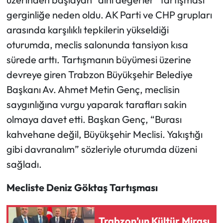
gerginliğe neden oldu. AK Parti ve CHP grupları
Ekonomi
arasında karşılıklı tepkilerin yükseldiği
oturumda, meclis salonunda tansiyon kısa
Sağlık
sürede arttı. Tartışmanın büyümesi üzerine
devreye giren Trabzon Büyükşehir Belediye
Turizm
Başkanı Av. Ahmet Metin Genç, meclisin
Teknoloji
saygınlığına vurgu yaparak tarafları sakin
olmaya davet etti. Başkan Genç, “Burası
kahvehane değil, Büyükşehir Meclisi. Yakıştığı
gibi davranalım” sözleriyle oturumda düzeni
sağladı.
Mecliste Deniz Göktaş Tartışması
Trabzon’un Kültür Mirası