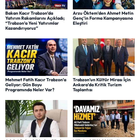
Bakan Kacır Trabzon’da
Arzu Öktem’den Ahmet Metin
Yatırım Rakamlarını Açıkladı;
Genç’in Forma Kampanyasına
“Trabzon’a Yeni Yatırımlar
Eleştiri
Kazandırıyoruz”
Mehmet Fatih Kacır Trabzon’a
Trabzon’un Kültür Mirası İçin
Geliyor: Gün Boyu
Ankara’da Kritik Turizm
Programında Neler Var?
Toplantısı