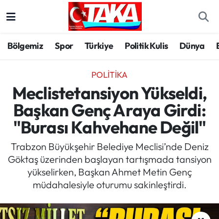
Bölgemiz
Trabzon Nöbetçi Eczaneler
Bölgemiz
Spor
Türkiye
Politik Kulis
Dünya
Spor
Trabzon Hava Durumu
POLITIKA
Türkiye
Trabzon Trafik Yoğunluk Haritası
Meclistetansiyon Yükseldi,
Başkan Genç Araya Girdi:
Kültür/Sanat
Süper Lig Puan Durumu ve Fikstür
"Burası Kahvehane Değil"
Politika
Tüm Manşetler
Trabzon Büyükşehir Belediye Meclisi’nde Deniz
Göktaş üzerinden başlayan tartışmada tansiyon
Politik Kulis
Son Dakika Haberleri
yükselirken, Başkan Ahmet Metin Genç
müdahalesiyle oturumu sakinleştirdi.
Dünya
Haber Arşivi
Magazin