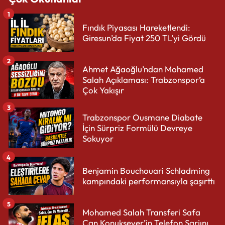
1
Fındık Piyasası Hareketlendi:
Giresun’da Fiyat 250 TL’yi Gördü
2
Ahmet Ağaoğlu’ndan Mohamed
Salah Açıklaması: Trabzonspor’a
Çok Yakışır
3
Trabzonspor Ousmane Diabate
İçin Sürpriz Formülü Devreye
Sokuyor
4
Benjamin Bouchouari Schladming
kampındaki performansıyla şaşırttı
5
Mohamed Salah Transferi Safa
Can Konuksever’in Telefon Şarjını