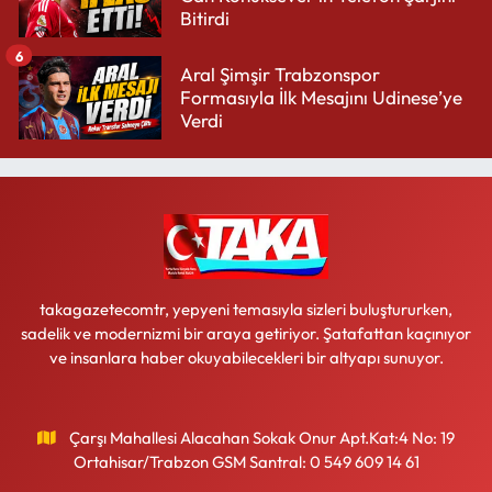
Bitirdi
6
Aral Şimşir Trabzonspor
Formasıyla İlk Mesajını Udinese’ye
Verdi
takagazetecomtr, yepyeni temasıyla sizleri buluştururken,
sadelik ve modernizmi bir araya getiriyor. Şatafattan kaçınıyor
ve insanlara haber okuyabilecekleri bir altyapı sunuyor.
Çarşı Mahallesi Alacahan Sokak Onur Apt.Kat:4 No: 19
Ortahisar/Trabzon GSM Santral: 0 549 609 14 61