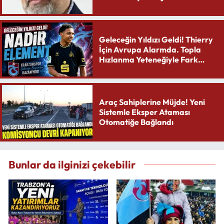
Geleceğin Yıldızı Geldi! Thierry
İçin Avrupa Alarmda. Topla
Hızlanma Yeteneğiyle Fark
Yaratıyor
Araç Sahiplerine Müjde! Yeni
Sistemle Eksper Ataması
Otomatiğe Bağlandı
Bunlar da ilginizi çekebilir