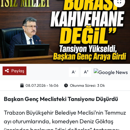
Mektup Galeri
Röportaj
Manşet
Köşe Yazıları
Karikatür Galeri
Paylaş
-
+
A
A
BIK
08.07.2026 - 16:06
Okunma Süresi: 3 Dk
Başkan Genç Meclisteki Tansiyonu Düşürdü
ASTROLOJİ
Trabzon Büyükşehir Belediye Meclisi’nin Temmuz
Spor Yazıları
ayı oturumlarında, komedyen Deniz Göktaş
Mektup Galeri
üzerinden başlayan “dini değerler” tartışması