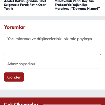
Adalet Bakanlığı’ndan Sibel
Milletvekili Vehbi Koç’tan
Suiçmez’e Faruk Fatih Özer
Trabzon’da Yoğun İlçe
Yanıtı
Maratonu: “Davamız Hizmet”
Yorumlar
Gönder
Çok Okunanlar