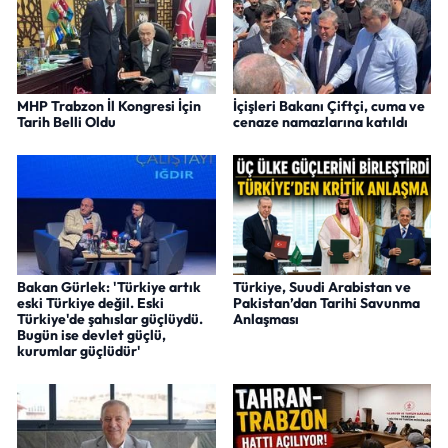
MHP Trabzon İl Kongresi İçin
İçişleri Bakanı Çiftçi, cuma ve
Tarih Belli Oldu
cenaze namazlarına katıldı
Bakan Gürlek: 'Türkiye artık
Türkiye, Suudi Arabistan ve
eski Türkiye değil. Eski
Pakistan’dan Tarihi Savunma
Türkiye'de şahıslar güçlüydü.
Anlaşması
Bugün ise devlet güçlü,
kurumlar güçlüdür'