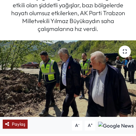
etkili olan şiddetli yağışlar, bazı bölgelerde
Mektup Galeri
hayatı olumsuz etkilerken, AK Parti Trabzon
Milletvekili Yılmaz Büyükaydın saha
Röportaj
çalışmalarına hız verdi.
Manşet
Köşe Yazıları
Karikatür Galeri
BIK
ASTROLOJİ
Spor Yazıları
Paylaş
-
+
A
A
Mektup Galeri