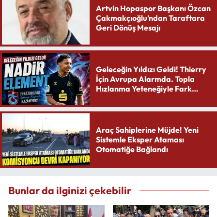
Artvin Hopaspor Başkanı Özcan
Çakmakçıoğlu’ndan Taraftara
Geri Dönüş Mesajı
Geleceğin Yıldızı Geldi! Thierry
İçin Avrupa Alarmda. Topla
Hızlanma Yeteneğiyle Fark
Yaratıyor
Araç Sahiplerine Müjde! Yeni
Sistemle Eksper Ataması
Otomatiğe Bağlandı
Bunlar da ilginizi çekebilir