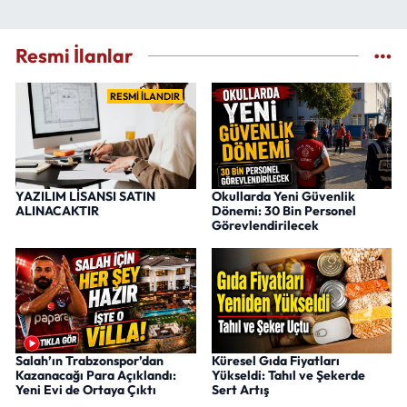
Resmi İlanlar
RESMİ İLANDIR
YAZILIM LİSANSI SATIN
Okullarda Yeni Güvenlik
ALINACAKTIR
Dönemi: 30 Bin Personel
Görevlendirilecek
Salah’ın Trabzonspor’dan
Küresel Gıda Fiyatları
Kazanacağı Para Açıklandı:
Yükseldi: Tahıl ve Şekerde
Yeni Evi de Ortaya Çıktı
Sert Artış