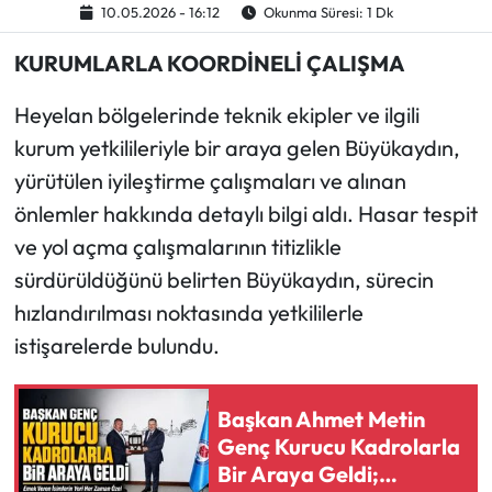
10.05.2026 - 16:12
Okunma Süresi: 1 Dk
Ekonomi
KURUMLARLA KOORDİNELİ ÇALIŞMA
Sağlık
Heyelan bölgelerinde teknik ekipler ve ilgili
kurum yetkilileriyle bir araya gelen Büyükaydın,
Turizm
yürütülen iyileştirme çalışmaları ve alınan
önlemler hakkında detaylı bilgi aldı. Hasar tespit
Teknoloji
ve yol açma çalışmalarının titizlikle
sürdürüldüğünü belirten Büyükaydın, sürecin
hızlandırılması noktasında yetkililerle
istişarelerde bulundu.
Başkan Ahmet Metin
Genç Kurucu Kadrolarla
Bir Araya Geldi;