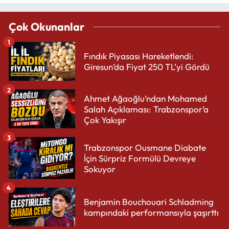
Çok Okunanlar
1
Fındık Piyasası Hareketlendi:
Giresun’da Fiyat 250 TL’yi Gördü
2
Ahmet Ağaoğlu’ndan Mohamed
Salah Açıklaması: Trabzonspor’a
Çok Yakışır
3
Trabzonspor Ousmane Diabate
İçin Sürpriz Formülü Devreye
Sokuyor
4
Benjamin Bouchouari Schladming
kampındaki performansıyla şaşırttı