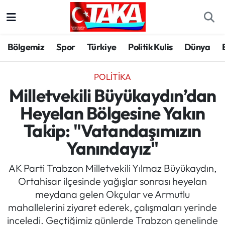
Bölgemiz
Trabzon Nöbetçi Eczaneler
Bölgemiz
Spor
Türkiye
Politik Kulis
Dünya
Spor
Trabzon Hava Durumu
POLITIKA
Türkiye
Trabzon Trafik Yoğunluk Haritası
Milletvekili Büyükaydın’dan
Heyelan Bölgesine Yakın
Kültür/Sanat
Süper Lig Puan Durumu ve Fikstür
Takip: "Vatandaşımızın
Politika
Tüm Manşetler
Yanındayız"
Politik Kulis
Son Dakika Haberleri
AK Parti Trabzon Milletvekili Yılmaz Büyükaydın,
Ortahisar ilçesinde yağışlar sonrası heyelan
Dünya
Haber Arşivi
meydana gelen Okçular ve Armutlu
mahallelerini ziyaret ederek, çalışmaları yerinde
Magazin
inceledi. Geçtiğimiz günlerde Trabzon genelinde