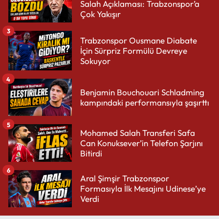
Salah Açıklaması: Trabzonspor’a
Çok Yakışır
3
Trabzonspor Ousmane Diabate
İçin Sürpriz Formülü Devreye
Sokuyor
4
Benjamin Bouchouari Schladming
kampındaki performansıyla şaşırttı
5
Mohamed Salah Transferi Safa
Can Konuksever’in Telefon Şarjını
Bitirdi
6
Aral Şimşir Trabzonspor
Formasıyla İlk Mesajını Udinese’ye
Verdi