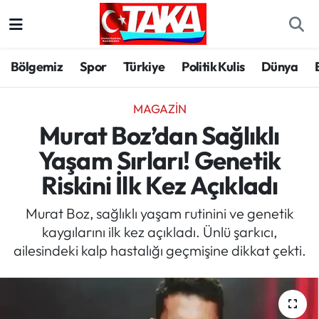
Bölgemiz
Trabzon Nöbetçi Eczaneler
Bölgemiz
Spor
Türkiye
Politik Kulis
Dünya
Spor
Trabzon Hava Durumu
MAGAZIN
Türkiye
Trabzon Trafik Yoğunluk Haritası
Murat Boz’dan Sağlıklı
Yaşam Sırları! Genetik
Kültür/Sanat
Süper Lig Puan Durumu ve Fikstür
Riskini İlk Kez Açıkladı
Politika
Tüm Manşetler
Murat Boz, sağlıklı yaşam rutinini ve genetik
kaygılarını ilk kez açıkladı. Ünlü şarkıcı,
Politik Kulis
Son Dakika Haberleri
ailesindeki kalp hastalığı geçmişine dikkat çekti.
Dünya
Haber Arşivi
Magazin