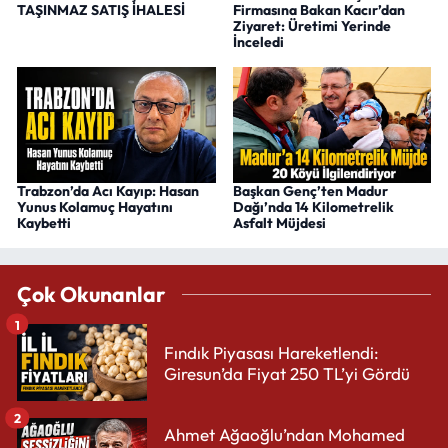
TAŞINMAZ SATIŞ İHALESİ
Firmasına Bakan Kacır’dan
Ziyaret: Üretimi Yerinde
İnceledi
Trabzon’da Acı Kayıp: Hasan
Başkan Genç’ten Madur
Yunus Kolamuç Hayatını
Dağı’nda 14 Kilometrelik
Kaybetti
Asfalt Müjdesi
Çok Okunanlar
1
Fındık Piyasası Hareketlendi:
Giresun’da Fiyat 250 TL’yi Gördü
2
Ahmet Ağaoğlu’ndan Mohamed