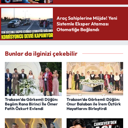
Araç Sahiplerine Müjde! Yeni
Sistemle Eksper Ataması
Otomatiğe Bağlandı
Bunlar da ilginizi çekebilir
Trabzon’da Görkemli Düğün:
Trabzon’da Görkemli Düğün:
Begüm Rana Birinci İle Ömer
Onur Balaban ile İrem Öztürk
Fatih Özkurt Evlendi
Hayatlarını Birleştirdi