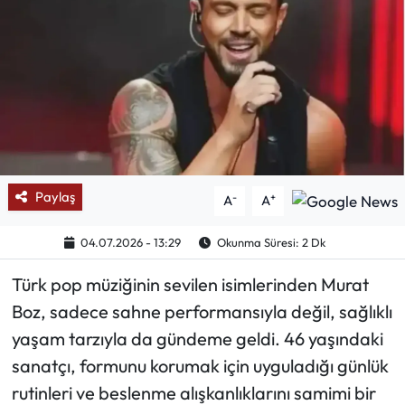
Mektup Galeri
Röportaj
Manşet
Köşe Yazıları
Paylaş
-
+
A
A
Karikatür Galeri
04.07.2026 - 13:29
Okunma Süresi: 2 Dk
BIK
Türk pop müziğinin sevilen isimlerinden Murat
ASTROLOJİ
Boz, sadece sahne performansıyla değil, sağlıklı
yaşam tarzıyla da gündeme geldi. 46 yaşındaki
Spor Yazıları
sanatçı, formunu korumak için uyguladığı günlük
rutinleri ve beslenme alışkanlıklarını samimi bir
Mektup Galeri