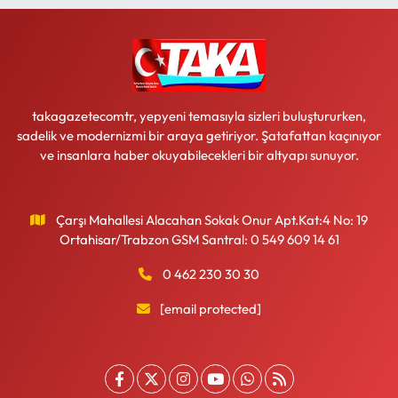
takagazetecomtr, yepyeni temasıyla sizleri buluştururken,
sadelik ve modernizmi bir araya getiriyor. Şatafattan kaçınıyor
ve insanlara haber okuyabilecekleri bir altyapı sunuyor.
Çarşı Mahallesi Alacahan Sokak Onur Apt.Kat:4 No: 19
Ortahisar/Trabzon GSM Santral: 0 549 609 14 61
0 462 230 30 30
[email protected]