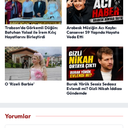
Trabzon’da Görkemli Düğün:
Arabesk Müziğin Acı Kaybı:
Batuhan Yolsal ile İrem Kılıç
Cansever 59 Yaşında Hayata
Hayatlarını Birleştirdi
Veda Etti
O 'Rizeli Barbie'
Burak Yörük Sessiz Sedasız
Evlendi mi? Gizli Nikah İddiası
Gündemde
Yorumlar