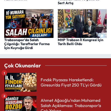
Sert Artış
Trabzonspor’da Salah
MHP Trabzon İl Kongresi İçin
Çılgınlığı: Taraftarlar Forma
Tarih Belli Oldu
İçin Kuyruğa Girdi
Çok Okunanlar
1
Fındık Piyasası Hareketlendi:
Giresun’da Fiyat 250 TL’yi Gördü
2
Ahmet Ağaoğlu’ndan Mohamed
Salah Açıklaması: Trabzonspor’a
Çok Yakışır