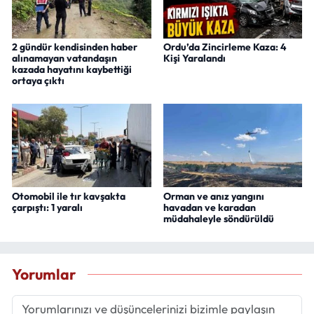
2 gündür kendisinden haber
Ordu’da Zincirleme Kaza: 4
alınamayan vatandaşın
Kişi Yaralandı
kazada hayatını kaybettiği
ortaya çıktı
Otomobil ile tır kavşakta
Orman ve anız yangını
çarpıştı: 1 yaralı
havadan ve karadan
müdahaleyle söndürüldü
Yorumlar