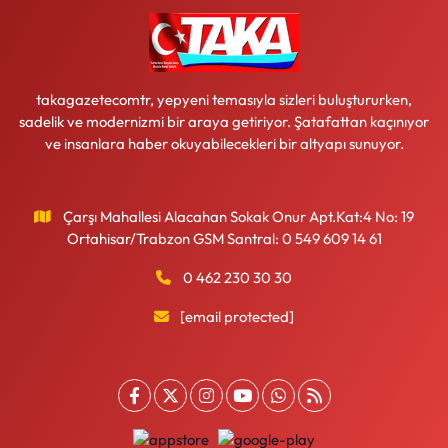
takagazetecomtr, yepyeni temasıyla sizleri buluştururken,
sadelik ve modernizmi bir araya getiriyor. Şatafattan kaçınıyor
ve insanlara haber okuyabilecekleri bir altyapı sunuyor.
Çarşı Mahallesi Alacahan Sokak Onur Apt.Kat:4 No: 19
Ortahisar/Trabzon GSM Santral: 0 549 609 14 61
0 462 230 30 30
[email protected]