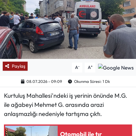
Mektup Galeri
Röportaj
Manşet
Köşe Yazıları
Paylaş
-
+
A
A
Karikatür Galeri
08.07.2026 - 09:09
Okunma Süresi: 1 Dk
BIK
Kurtuluş Mahallesi'ndeki iş yerinin önünde M.G.
ASTROLOJİ
ile ağabeyi Mehmet G. arasında arazi
anlaşmazlığı nedeniyle tartışma çıktı.
Spor Yazıları
Otomobil ile tır
Mektup Galeri