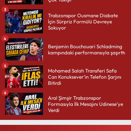
3
Trabzonspor Ousmane Diabate
İçin Sürpriz Formülü Devreye
Sokuyor
4
Benjamin Bouchouari Schladming
kampındaki performansıyla şaşırttı
5
Mohamed Salah Transferi Safa
Can Konuksever’in Telefon Şarjını
Bitirdi
6
Aral Şimşir Trabzonspor
Formasıyla İlk Mesajını Udinese’ye
Verdi