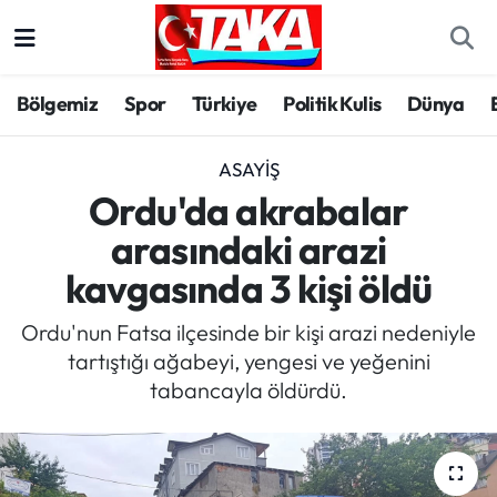
Bölgemiz
Trabzon Nöbetçi Eczaneler
Bölgemiz
Spor
Türkiye
Politik Kulis
Dünya
Spor
Trabzon Hava Durumu
ASAYIŞ
Türkiye
Trabzon Trafik Yoğunluk Haritası
Ordu'da akrabalar
arasındaki arazi
Kültür/Sanat
Süper Lig Puan Durumu ve Fikstür
kavgasında 3 kişi öldü
Politika
Tüm Manşetler
Ordu'nun Fatsa ilçesinde bir kişi arazi nedeniyle
tartıştığı ağabeyi, yengesi ve yeğenini
Politik Kulis
Son Dakika Haberleri
tabancayla öldürdü.
Dünya
Haber Arşivi
Magazin