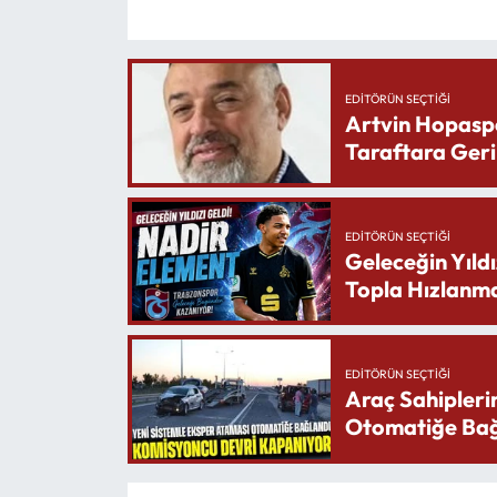
EDITÖRÜN SEÇTIĞI
Artvin Hopasp
Taraftara Geri
EDITÖRÜN SEÇTIĞI
Geleceğin Yıldı
Topla Hızlanma
EDITÖRÜN SEÇTIĞI
Araç Sahipleri
Otomatiğe Bağ