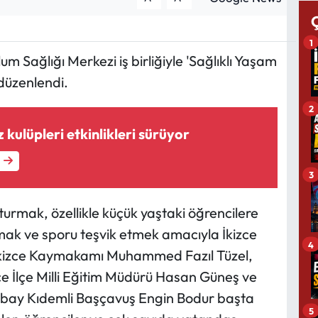
1
m Sağlığı Merkezi iş birliğiyle 'Sağlıklı Yaşam
 düzenlendi.
2
 kulüpleri etkinlikleri sürüyor
3
şturmak, özellikle küçük yaştaki öğrencilere
mak ve sporu teşvik etmek amacıyla İkizce
4
İkizce Kaymakamı Muhammed Fazıl Tüzel,
ce İlçe Milli Eğitim Müdürü Hasan Güneş ve
ubay Kıdemli Başçavuş Engin Bodur başta
5