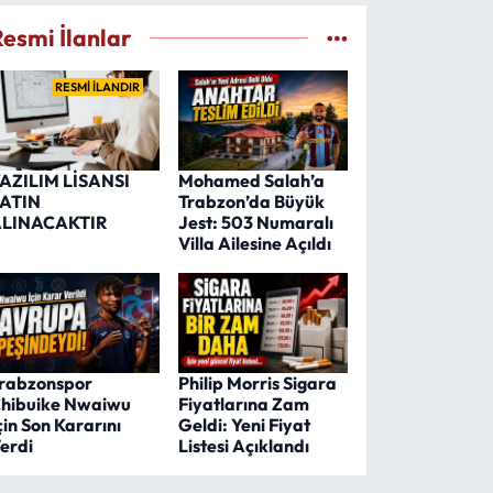
Resmi İlanlar
RESMİ İLANDIR
AZILIM LİSANSI
Mohamed Salah’a
ATIN
Trabzon’da Büyük
LINACAKTIR
Jest: 503 Numaralı
Villa Ailesine Açıldı
rabzonspor
Philip Morris Sigara
hibuike Nwaiwu
Fiyatlarına Zam
çin Son Kararını
Geldi: Yeni Fiyat
erdi
Listesi Açıklandı