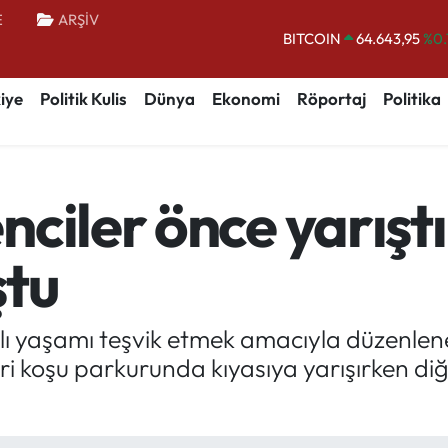
BITCOIN
64.643,95
%0.
E
ARŞİV
DOLAR
47,6704
EURO
55,0406
%-0.
iye
Politik Kulis
Dünya
Ekonomi
Röportaj
Politika
STERLİN
64,2143
GRAM ALTIN
6500.87
%0.
BİST100
13.799
%
ciler önce yarıştı
ştu
klı yaşamı teşvik etmek amacıyla düzenlene
ri koşu parkurunda kıyasıya yarışırken diğ