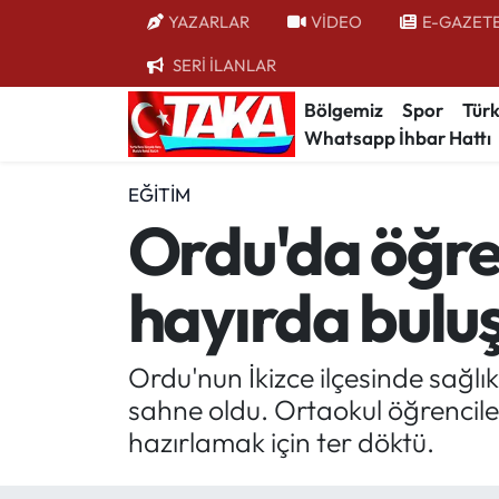
YAZARLAR
VİDEO
E-GAZET
SERİ İLANLAR
Bölgemiz
Trabzon Nöbetçi Eczaneler
Bölgemiz
Spor
Türk
Whatsapp İhbar Hattı
Spor
Trabzon Hava Durumu
EĞITIM
Türkiye
Trabzon Trafik Yoğunluk Haritası
Ordu'da öğren
Kültür/Sanat
Süper Lig Puan Durumu ve Fikstür
hayırda bulu
Politika
Tüm Manşetler
Politik Kulis
Son Dakika Haberleri
Ordu'nun İkizce ilçesinde sağlı
sahne oldu. Ortaokul öğrencile
Dünya
Haber Arşivi
hazırlamak için ter döktü.
Magazin