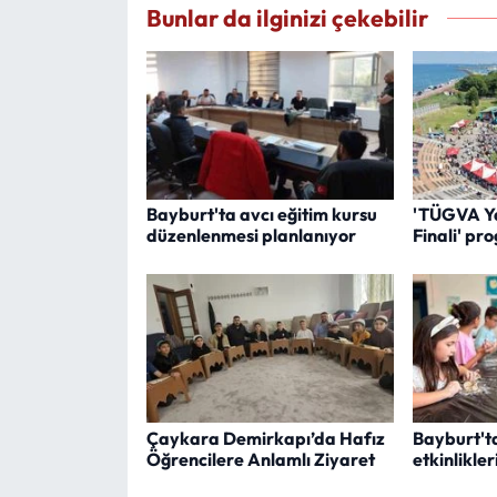
Bunlar da ilginizi çekebilir
Bayburt'ta avcı eğitim kursu
'TÜGVA Ya
düzenlenmesi planlanıyor
Finali' pr
Çaykara Demirkapı’da Hafız
Bayburt'ta
Öğrencilere Anlamlı Ziyaret
etkinlikler