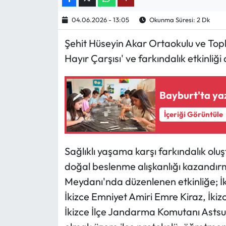
04.06.2026 - 13:05
Okunma Süresi: 2 Dk
Ekonomi
Şehit Hüseyin Akar Ortaokulu ve Toplu
Sağlık
Hayır Çarşısı' ve farkındalık etkinliği
Turizm
Bayburt'ta yaz
Teknoloji
İçeriği Görüntüle
Sağlıklı yaşama karşı farkındalık olu
doğal beslenme alışkanlığı kazandır
Meydanı'nda düzenlenen etkinliğe; 
İkizce Emniyet Amiri Emre Kiraz, İkiz
İkizce İlçe Jandarma Komutanı Asts