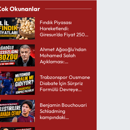
Çok Okunanlar
Fındık Piyasası
Hareketlendi:
Giresun’da Fiyat 250
TL’yi Gördü
Ahmet Ağaoğlu’ndan
Mohamed Salah
Açıklaması:
Trabzonspor’a Çok
Yakışır
Trabzonspor Ousmane
Diabate İçin Sürpriz
Formülü Devreye
Sokuyor
Benjamin Bouchouari
Schladming
kampındaki
performansıyla şaşırttı