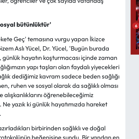
ler, öğrenciler ve çok sayıda vatandaş
sosyal bütünlüktür'
6
rekete Geç' temasına vurgu yapan İkizce
izem Aslı Yücel, Dr. Yücel, 'Bugün burada
, günlük hayatın koşturmacası içinde zaman
ığımızın yapı taşları olan faydalı yiyecekleri
ağlık dediğimiz kavram sadece beden sağlığı
n, ruhen ve sosyal olarak da sağlıklı olması
 alışkanlıklarını öğrenebileceğimiz
k. Ne yazık ki günlük hayatımızda hareket
.
rladıkları birbirinden sağlıklı ve doğal
protokolünün beğenisine sundu. Bir yandan en