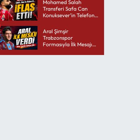
Mohamed Salah
Transferi Safa Can
Konuksever’in Telefon
Şarjını Bitirdi
Aral Şimşir
Trabzonspor
Formasıyla İlk Mesajını
Udinese’ye Verdi