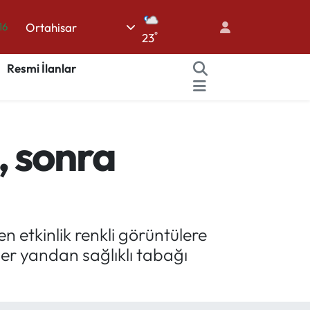
16
Ortahisar
%0
°
23
08
Resmi İlanlar
%0
12
70
, sonra
n etkinlik renkli görüntülere
er yandan sağlıklı tabağı