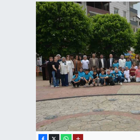
Mektup Galeri
Röportaj
Manşet
Köşe Yazıları
Karikatür Galeri
BIK
ASTROLOJİ
Spor Yazıları
Mektup Galeri