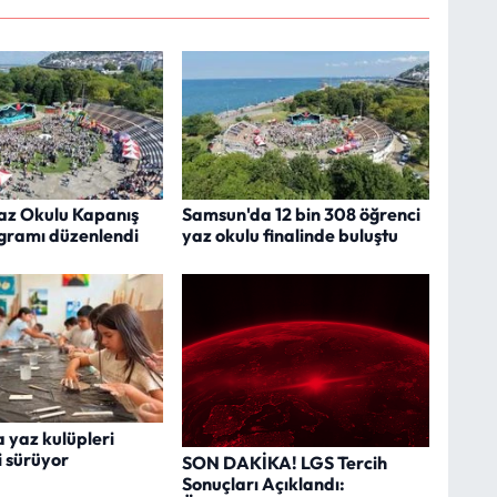
z Okulu Kapanış
Samsun'da 12 bin 308 öğrenci
ogramı düzenlendi
yaz okulu finalinde buluştu
 yaz kulüpleri
i sürüyor
SON DAKİKA! LGS Tercih
Sonuçları Açıklandı: