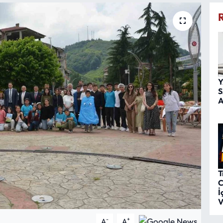
Y
S
A
T
C
İ
V
-
+
A
A