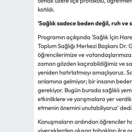
olmak üzere ilçe protokolü, öğretmen
katıldı.
'Sağlık sadece beden değil, ruh ve 
Programın açılışında 'Sağlık İçin Ha
Toplum Sağlığı Merkezi Başkanı Dr. G
öğrencilerimize ve vatandaşlarımıza
zaman gözden kaçırabildiğimiz ve sağl
yeniden hatırlatmayı amaçlıyoruz. S
anlamına gelmiyor; bir insanın bedene
gerekiyor. Bugün burada sağlıklı yeme
etkinliklere ve yarışmalara yer verdi
etmenin önemini unutabiliyoruz' dedi
Konuşmaların ardından öğrenciler hazı
yiyeceklerden oluşan tabakları ilçe 