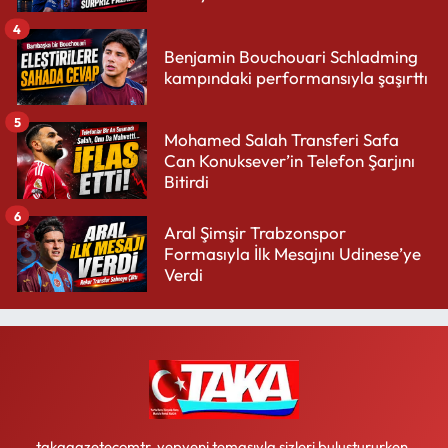
4
Benjamin Bouchouari Schladming
kampındaki performansıyla şaşırttı
5
Mohamed Salah Transferi Safa
Can Konuksever’in Telefon Şarjını
Bitirdi
6
Aral Şimşir Trabzonspor
Formasıyla İlk Mesajını Udinese’ye
Verdi
takagazetecomtr, yepyeni temasıyla sizleri buluştururken,