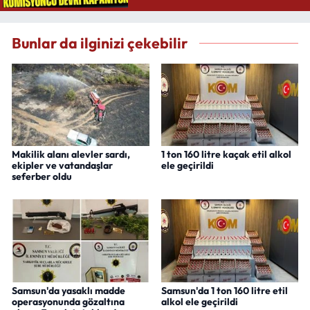
Bunlar da ilginizi çekebilir
Makilik alanı alevler sardı,
1 ton 160 litre kaçak etil alkol
ekipler ve vatandaşlar
ele geçirildi
seferber oldu
Samsun'da yasaklı madde
Samsun'da 1 ton 160 litre etil
operasyonunda gözaltına
alkol ele geçirildi