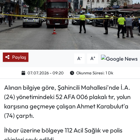
Mektup Galeri
Röportaj
Manşet
Paylaş
-
+
A
A
Köşe Yazıları
07.07.2026 - 09:20
Okunma Süresi: 1 Dk
Karikatür Galeri
Alınan bilgiye göre, Şahincili Mahallesi'nde İ.A.
BIK
(24) yönetimindeki 52 AFA 006 plakalı tır, yolun
karşısına geçmeye çalışan Ahmet Karabulut'a
ASTROLOJİ
(74) çarptı.
Spor Yazıları
İhbar üzerine bölgeye 112 Acil Sağlık ve polis
Mektup Galeri
ekipleri sevk edildi.