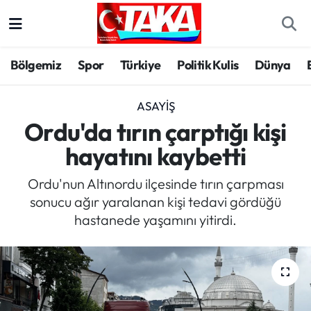
Bölgemiz
Trabzon Nöbetçi Eczaneler
Bölgemiz
Spor
Türkiye
Politik Kulis
Dünya
Spor
Trabzon Hava Durumu
ASAYIŞ
Türkiye
Trabzon Trafik Yoğunluk Haritası
Ordu'da tırın çarptığı kişi
hayatını kaybetti
Kültür/Sanat
Süper Lig Puan Durumu ve Fikstür
Ordu'nun Altınordu ilçesinde tırın çarpması
Politika
Tüm Manşetler
sonucu ağır yaralanan kişi tedavi gördüğü
hastanede yaşamını yitirdi.
Politik Kulis
Son Dakika Haberleri
Dünya
Haber Arşivi
Magazin