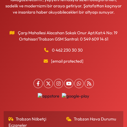
sadelik ve modernizmi bir araya getiriyor. Şatafattan kaçınıyor
ve insanlara haber okuyabilecekleri bir altyapı sunuyor.
Çarşı Mahallesi Alacahan Sokak Onur Apt.Kat:4 No: 19
Ortahisar/Trabzon GSM Santral: 0 549 609 14 61
0 462 230 30 30
[email protected]
Trabzon Nöbetçi
Trabzon Hava Durumu
Eczaneler