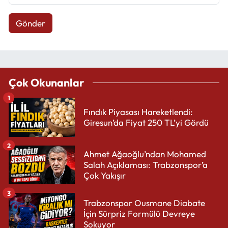
Gönder
Çok Okunanlar
1
Fındık Piyasası Hareketlendi:
Giresun’da Fiyat 250 TL’yi Gördü
2
Ahmet Ağaoğlu’ndan Mohamed
Salah Açıklaması: Trabzonspor’a
Çok Yakışır
3
Trabzonspor Ousmane Diabate
İçin Sürpriz Formülü Devreye
Sokuyor