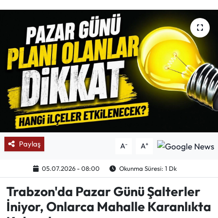
Mektup Galeri
Röportaj
Manşet
Köşe Yazıları
Karikatür Galeri
BIK
Paylaş
-
+
A
A
ASTROLOJİ
05.07.2026 - 08:00
Okunma Süresi: 1 Dk
Trabzon'da Pazar Günü Şalterler
Spor Yazıları
İniyor, Onlarca Mahalle Karanlıkta
Mektup Galeri