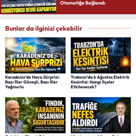
Otomatiğe Bağlandı
Bunlar da ilginizi çekebilir
Karadeniz’de Hava Sürprizi:
Trabzon’da 6 Ağustos Elektrik
Bazı İller Güneşli, Bazı İller
Kesintisi: Hangi İlçeler
Yağmurlu
Etkilenecek?