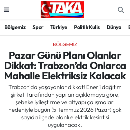
Bölgemiz
Trabzon Nöbetçi Eczaneler
Bölgemiz
Spor
Türkiye
Politik Kulis
Dünya
Spor
Trabzon Hava Durumu
BÖLGEMIZ
Türkiye
Trabzon Trafik Yoğunluk Haritası
Pazar Günü Planı Olanlar
Dikkat: Trabzon’da Onlarca
Kültür/Sanat
Süper Lig Puan Durumu ve Fikstür
Mahalle Elektriksiz Kalacak
Politika
Tüm Manşetler
Trabzon'da yaşayanlar dikkat! Enerji dağıtım
şirketi tarafından yapılan açıklamaya göre,
Politik Kulis
Son Dakika Haberleri
şebeke iyileştirme ve altyapı çalışmaları
nedeniyle bugün (5 Temmuz 2026 Pazar) çok
Dünya
Haber Arşivi
sayıda ilçede planlı elektrik kesintisi
uygulanacak.
Magazin