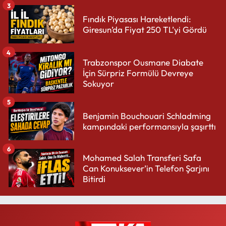
3
Fındık Piyasası Hareketlendi:
Giresun’da Fiyat 250 TL’yi Gördü
4
Trabzonspor Ousmane Diabate
İçin Sürpriz Formülü Devreye
Sokuyor
5
Benjamin Bouchouari Schladming
kampındaki performansıyla şaşırttı
6
Mohamed Salah Transferi Safa
Can Konuksever’in Telefon Şarjını
Bitirdi