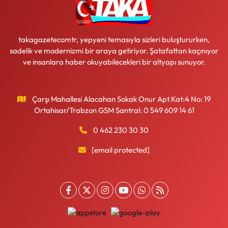
takagazetecomtr, yepyeni temasıyla sizleri buluştururken,
sadelik ve modernizmi bir araya getiriyor. Şatafattan kaçınıyor
ve insanlara haber okuyabilecekleri bir altyapı sunuyor.
Çarşı Mahallesi Alacahan Sokak Onur Apt.Kat:4 No: 19
Ortahisar/Trabzon GSM Santral: 0 549 609 14 61
0 462 230 30 30
[email protected]