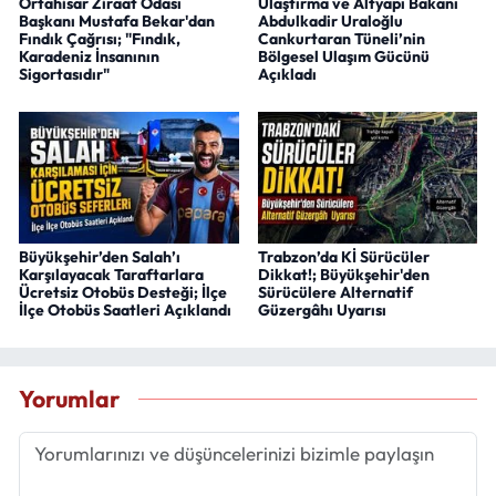
Ortahisar Ziraat Odası
Ulaştırma ve Altyapı Bakanı
Başkanı Mustafa Bekar'dan
Abdulkadir Uraloğlu
Fındık Çağrısı; "Fındık,
Cankurtaran Tüneli’nin
Karadeniz İnsanının
Bölgesel Ulaşım Gücünü
Sigortasıdır"
Açıkladı
Büyükşehir’den Salah’ı
Trabzon’da Kİ Sürücüler
Karşılayacak Taraftarlara
Dikkat!; Büyükşehir'den
Ücretsiz Otobüs Desteği; İlçe
Sürücülere Alternatif
İlçe Otobüs Saatleri Açıklandı
Güzergâhı Uyarısı
Yorumlar