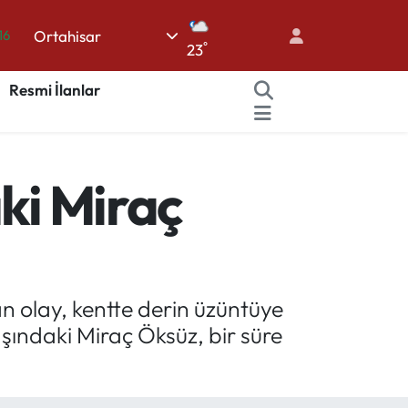
Ortahisar
16
°
23
%0
Resmi İlanlar
08
%0
12
ki Miraç
70
an olay, kentte derin üzüntüye
şındaki Miraç Öksüz, bir süre