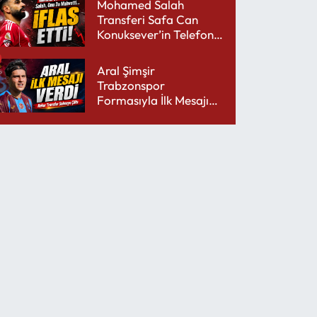
Mohamed Salah
Transferi Safa Can
Konuksever’in Telefon
Şarjını Bitirdi
Aral Şimşir
Trabzonspor
Formasıyla İlk Mesajını
Udinese’ye Verdi