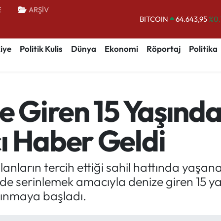
E
ARŞİV
BITCOIN
64.643,95
%0.
DOLAR
47,6704
iye
Politik Kulis
Dünya
Ekonomi
Röportaj
Politika
EURO
55,0406
%-0.
STERLİN
64,2143
GRAM ALTIN
6500.87
%0.
e Giren 15 Yaşında
BİST100
13.799
%
ı Haber Geldi
anların tercih ettiği sahil hattında yaşan
e serinlemek amacıyla denize giren 15 ya
pınmaya başladı.