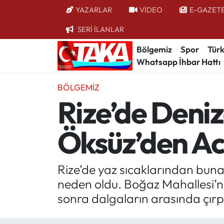
YAZARLAR
VİDEO
E-GAZET
SERİ İLANLAR
Bölgemiz
Trabzon Nöbetçi Eczaneler
Bölgemiz
Spor
Türk
Whatsapp İhbar Hattı
Spor
Trabzon Hava Durumu
BÖLGEMIZ
Türkiye
Trabzon Trafik Yoğunluk Haritası
Rize’de Deniz
Kültür/Sanat
Süper Lig Puan Durumu ve Fikstür
Öksüz’den Ac
Politika
Tüm Manşetler
Politik Kulis
Son Dakika Haberleri
Rize’de yaz sıcaklarından bunal
neden oldu. Boğaz Mahallesi’nd
Dünya
Haber Arşivi
sonra dalgaların arasında çır
Magazin