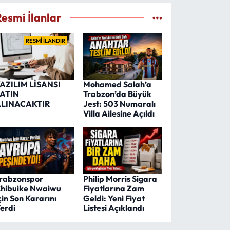
Resmi İlanlar
RESMİ İLANDIR
AZILIM LİSANSI
Mohamed Salah’a
ATIN
Trabzon’da Büyük
LINACAKTIR
Jest: 503 Numaralı
Villa Ailesine Açıldı
rabzonspor
Philip Morris Sigara
hibuike Nwaiwu
Fiyatlarına Zam
çin Son Kararını
Geldi: Yeni Fiyat
erdi
Listesi Açıklandı