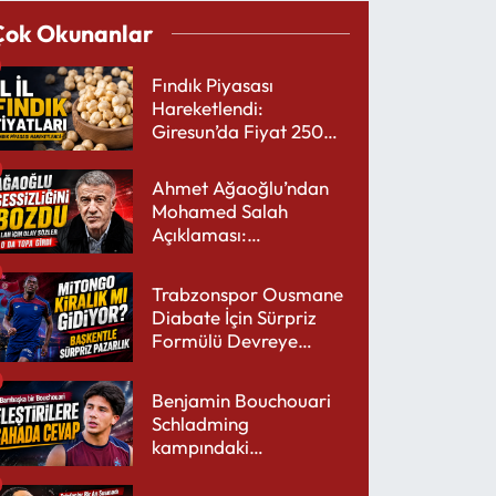
Çok Okunanlar
Fındık Piyasası
Hareketlendi:
Giresun’da Fiyat 250
TL’yi Gördü
Ahmet Ağaoğlu’ndan
Mohamed Salah
Açıklaması:
Trabzonspor’a Çok
Yakışır
Trabzonspor Ousmane
Diabate İçin Sürpriz
Formülü Devreye
Sokuyor
Benjamin Bouchouari
Schladming
kampındaki
performansıyla şaşırttı