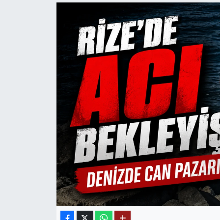
Mektup Galeri
Röportaj
Manşet
Köşe Yazıları
Karikatür Galeri
BIK
ASTROLOJİ
Spor Yazıları
Mektup Galeri