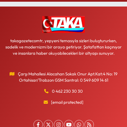
takagazetecomtr, yepyeni temasıyla sizleri buluştururken,
sadelik ve modernizmi bir araya getiriyor. Şatafattan kaçınıyor
ve insanlara haber okuyabilecekleri bir altyapı sunuyor.
Çarşı Mahallesi Alacahan Sokak Onur Apt.Kat:4 No: 19
Ortahisar/Trabzon GSM Santral: 0 549 609 14 61
0 462 230 30 30
[email protected]