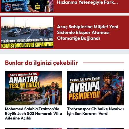
Hızlanma Yeteneğiyle Fark
Yaratıyor
Araç Sahiplerine Müjde! Yeni
Sistemle Eksper Ataması
Otomatiğe Bağlandı
Bunlar da ilginizi çekebilir
Mohamed Salah’a Trabzon’da
Trabzonspor Chibuike Nwaiwu
Büyük Jest: 503 Numaralı Villa
İçin Son Kararını Verdi
Ailesine Açıldı