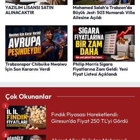
YAZILIM LİSANSI SATIN
Mohamed Salah’a Trabzon’da
ALINACAKTIR
Büyük Jest: 503 Numaralı Villa
Ailesine Açıldı
Trabzonspor Chibuike Nwaiwu
Philip Morris Sigara
İçin Son Kararını Verdi
Fiyatlarına Zam Geldi: Yeni
Fiyat Listesi Açıklandı
Çok Okunanlar
1
Fındık Piyasası Hareketlendi:
Giresun’da Fiyat 250 TL’yi Gördü
2