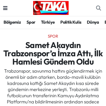
Bölgemiz
Trabzon Nöbetçi Eczaneler
Bölgemiz
Spor
Türkiye
Politik Kulis
Dünya
Spor
Trabzon Hava Durumu
SPOR
Türkiye
Trabzon Trafik Yoğunluk Haritası
Samet Akaydın
Trabzonspor’a İmza Attı, İlk
Kültür/Sanat
Süper Lig Puan Durumu ve Fikstür
Hamlesi Gündem Oldu
Politika
Tüm Manşetler
Trabzonspor, savunma hattını güçlendirmek için
önemli bir adım atarken, bordo-mavili kulübün
Politik Kulis
Son Dakika Haberleri
kadrosuna kattığı Samet Akaydın kısa sürede
gündemin merkezine yerleşti. Trabzonlu milli
Dünya
Haber Arşivi
futbolcunun transferinin Kamuyu Aydınlatma
Platformu’na bildirilmesinin ardından sadece
Magazin