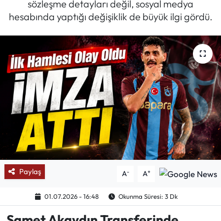
sözleşme detayları değil, sosyal medya
hesabında yaptığı değişiklik de büyük ilgi gördü.
Mektup Galeri
Röportaj
Manşet
Köşe Yazıları
Karikatür Galeri
BIK
ASTROLOJİ
Paylaş
-
+
A
A
Spor Yazıları
01.07.2026 - 16:48
Okunma Süresi: 3 Dk
Samet Akaydın Transferinde
Mektup Galeri