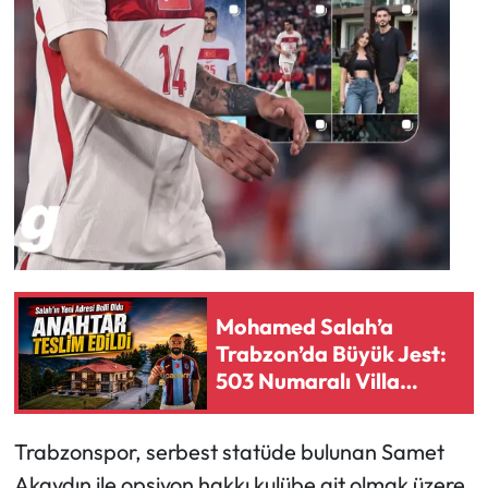
Mohamed Salah’a
Trabzon’da Büyük Jest:
503 Numaralı Villa
Ailesine Açıldı
Trabzonspor, serbest statüde bulunan Samet
Akaydın ile opsiyon hakkı kulübe ait olmak üzere