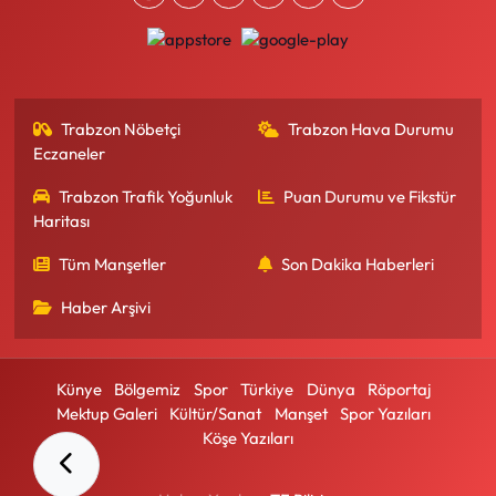
Trabzon Nöbetçi
Trabzon Hava Durumu
Eczaneler
Trabzon Trafik Yoğunluk
Puan Durumu ve Fikstür
Haritası
Tüm Manşetler
Son Dakika Haberleri
Haber Arşivi
Künye
Bölgemiz
Spor
Türkiye
Dünya
Röportaj
Mektup Galeri
Kültür/Sanat
Manşet
Spor Yazıları
Köşe Yazıları