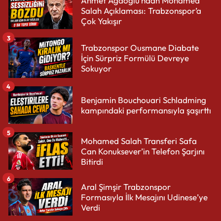
Ahmet Ağaoğlu’ndan Mohamed
Salah Açıklaması: Trabzonspor’a
Çok Yakışır
3
Trabzonspor Ousmane Diabate
İçin Sürpriz Formülü Devreye
Sokuyor
4
Benjamin Bouchouari Schladming
kampındaki performansıyla şaşırttı
5
Mohamed Salah Transferi Safa
Can Konuksever’in Telefon Şarjını
Bitirdi
6
Aral Şimşir Trabzonspor
Formasıyla İlk Mesajını Udinese’ye
Verdi