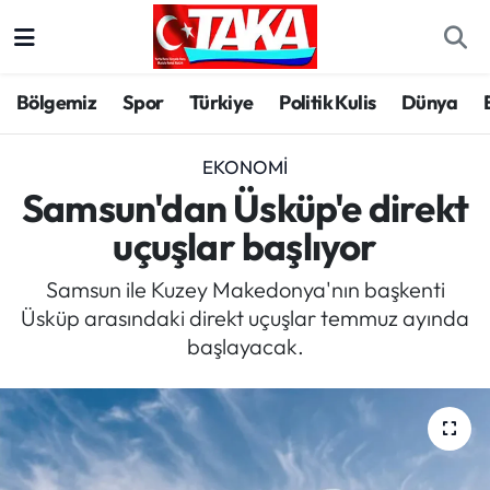
Bölgemiz
Trabzon Nöbetçi Eczaneler
Bölgemiz
Spor
Türkiye
Politik Kulis
Dünya
Spor
Trabzon Hava Durumu
EKONOMI
Türkiye
Trabzon Trafik Yoğunluk Haritası
Samsun'dan Üsküp'e direkt
uçuşlar başlıyor
Kültür/Sanat
Süper Lig Puan Durumu ve Fikstür
Samsun ile Kuzey Makedonya'nın başkenti
Politika
Tüm Manşetler
Üsküp arasındaki direkt uçuşlar temmuz ayında
başlayacak.
Politik Kulis
Son Dakika Haberleri
Dünya
Haber Arşivi
Magazin