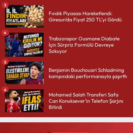
3
Fındık Piyasası Hareketlendi:
Giresun’da Fiyat 250 TL’yi Gördü
4
Trabzonspor Ousmane Diabate
İçin Sürpriz Formülü Devreye
Sokuyor
5
Benjamin Bouchouari Schladming
kampındaki performansıyla şaşırttı
6
Mohamed Salah Transferi Safa
Can Konuksever’in Telefon Şarjını
Bitirdi