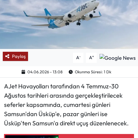
Mektup Galeri
Röportaj
Manşet
Paylaş
-
+
A
A
Köşe Yazıları
04.06.2026 - 13:08
Okunma Süresi: 1 Dk
Karikatür Galeri
AJet Havayolları tarafından 4 Temmuz-30
BIK
Ağustos tarihleri arasında gerçekleştirilecek
seferler kapsamında, cumartesi günleri
ASTROLOJİ
Samsun'dan Üsküp'e, pazar günleri ise
Spor Yazıları
Üsküp'ten Samsun'a direkt uçuş düzenlenecek.
Mektup Galeri