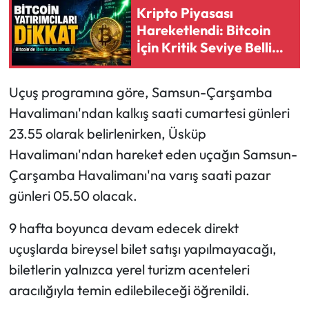
Kripto Piyasası
Hareketlendi: Bitcoin
Ekonomi
İçin Kritik Seviye Belli
Oldu
Sağlık
Uçuş programına göre, Samsun-Çarşamba
Turizm
Havalimanı'ndan kalkış saati cumartesi günleri
23.55 olarak belirlenirken, Üsküp
Teknoloji
Havalimanı'ndan hareket eden uçağın Samsun-
Çarşamba Havalimanı'na varış saati pazar
günleri 05.50 olacak.
9 hafta boyunca devam edecek direkt
uçuşlarda bireysel bilet satışı yapılmayacağı,
biletlerin yalnızca yerel turizm acenteleri
aracılığıyla temin edilebileceği öğrenildi.