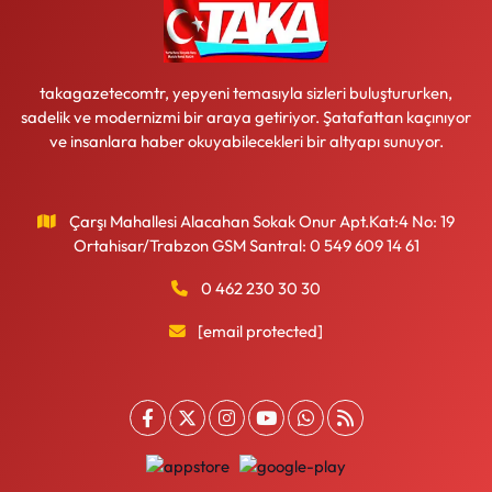
takagazetecomtr, yepyeni temasıyla sizleri buluştururken,
sadelik ve modernizmi bir araya getiriyor. Şatafattan kaçınıyor
ve insanlara haber okuyabilecekleri bir altyapı sunuyor.
Çarşı Mahallesi Alacahan Sokak Onur Apt.Kat:4 No: 19
Ortahisar/Trabzon GSM Santral: 0 549 609 14 61
0 462 230 30 30
[email protected]