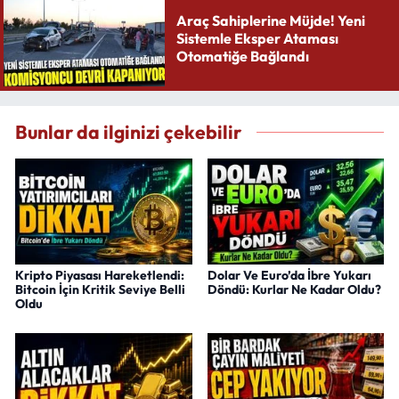
Araç Sahiplerine Müjde! Yeni
Sistemle Eksper Ataması
Otomatiğe Bağlandı
Bunlar da ilginizi çekebilir
Kripto Piyasası Hareketlendi:
Dolar Ve Euro’da İbre Yukarı
Bitcoin İçin Kritik Seviye Belli
Döndü: Kurlar Ne Kadar Oldu?
Oldu