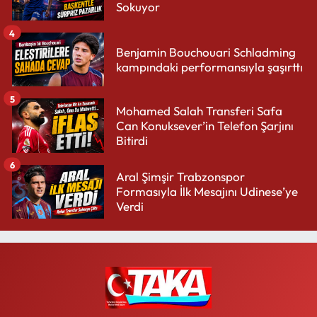
Sokuyor
4
Benjamin Bouchouari Schladming
kampındaki performansıyla şaşırttı
5
Mohamed Salah Transferi Safa
Can Konuksever’in Telefon Şarjını
Bitirdi
6
Aral Şimşir Trabzonspor
Formasıyla İlk Mesajını Udinese’ye
Verdi