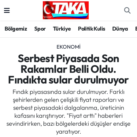
Bölgemiz
Trabzon Nöbetçi Eczaneler
Bölgemiz
Spor
Türkiye
Politik Kulis
Dünya
Spor
Trabzon Hava Durumu
EKONOMI
Türkiye
Trabzon Trafik Yoğunluk Haritası
Serbest Piyasada Son
Rakamlar Belli Oldu.
Kültür/Sanat
Süper Lig Puan Durumu ve Fikstür
Fındıkta sular durulmuyor
Politika
Tüm Manşetler
Fındık piyasasında sular durulmuyor. Farklı
şehirlerden gelen çelişkili fiyat raporları ve
Politik Kulis
Son Dakika Haberleri
serbest piyasadaki dalgalanma, üreticinin
kafasını karıştırıyor. "Fiyat arttı" haberleri
Dünya
Haber Arşivi
sevindirirken, bazı bölgelerdeki düşüşler endişe
yaratıyor.
Magazin