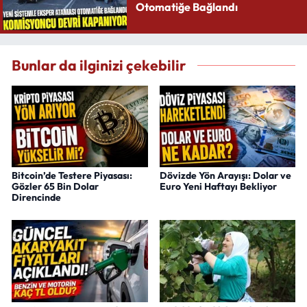
Otomatiğe Bağlandı
Bunlar da ilginizi çekebilir
Bitcoin’de Testere Piyasası:
Dövizde Yön Arayışı: Dolar ve
Gözler 65 Bin Dolar
Euro Yeni Haftayı Bekliyor
Direncinde