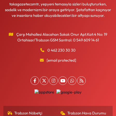
takagazetecomtr, yepyeni temasıyla sizleri buluştururken,
sadelik ve modernizmi bir araya getiriyor. Şatafattan kaçınıyor
ve insanlara haber okuyabilecekleri bir altyapı sunuyor.
Çarşı Mahallesi Alacahan Sokak Onur Apt.Kat:4 No: 19
Ortahisar/Trabzon GSM Santral: 0 549 609 14 61
0 462 230 30 30
[email protected]
Trabzon Nöbetçi
Trabzon Hava Durumu