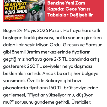
Benzine Yeni Zam
Kapıda: Gece Yarısı
Ekonomi
Tabelalar Değişebilir
Sağlık
Bugün 24 Mayıs 2026 Pazar. Haftaya hareketli
Turizm
başlayan fındık piyasası, hafta sonuna girerken
dalgalı bir seyir izliyor. Ordu, Giresun ve Samsun
Teknoloji
gibi önemli üretim merkezlerinde fiyatların
geçtiğimiz haftaya göre 2-3 TL bandında artış
göstererek 260 TL seviyelerine yaklaşması
beklentileri artırdı. Ancak bu artış her bölgeye
yansımadı. Özellikle Sakarya gibi bazı
piyasalarda fiyatların 160 TL brüt seviyelerine
gerilemesi, "Fiyatlar yükseliyor mu, düşüyor
mu?" sorusunu gündeme getirdi. Üreticiler,