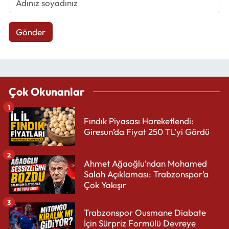
Gönder
Çok Okunanlar
1
Fındık Piyasası Hareketlendi:
Giresun’da Fiyat 250 TL’yi Gördü
2
Ahmet Ağaoğlu’ndan Mohamed
Salah Açıklaması: Trabzonspor’a
Çok Yakışır
3
Trabzonspor Ousmane Diabate
İçin Sürpriz Formülü Devreye