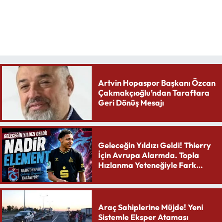
Artvin Hopaspor Başkanı Özcan
Çakmakçıoğlu’ndan Taraftara
Geri Dönüş Mesajı
Geleceğin Yıldızı Geldi! Thierry
İçin Avrupa Alarmda. Topla
Hızlanma Yeteneğiyle Fark
Yaratıyor
Araç Sahiplerine Müjde! Yeni
Sistemle Eksper Ataması