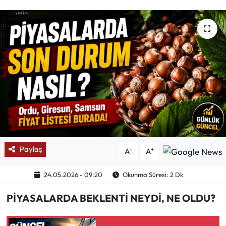
Mektup Galeri
Röportaj
Manşet
Köşe Yazıları
Karikatür Galeri
BIK
Paylaş
-
+
A
A
ASTROLOJİ
24.05.2026 - 09:20
Okunma Süresi: 2 Dk
PİYASALARDA BEKLENTİ NEYDİ, NE OLDU?
Spor Yazıları
Mektup Galeri