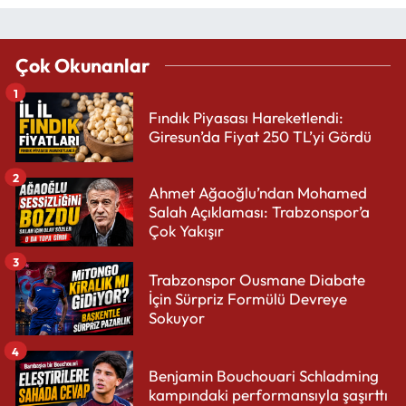
Çok Okunanlar
1
Fındık Piyasası Hareketlendi:
Giresun’da Fiyat 250 TL’yi Gördü
2
Ahmet Ağaoğlu’ndan Mohamed
Salah Açıklaması: Trabzonspor’a
Çok Yakışır
3
Trabzonspor Ousmane Diabate
İçin Sürpriz Formülü Devreye
Sokuyor
4
Benjamin Bouchouari Schladming
kampındaki performansıyla şaşırttı