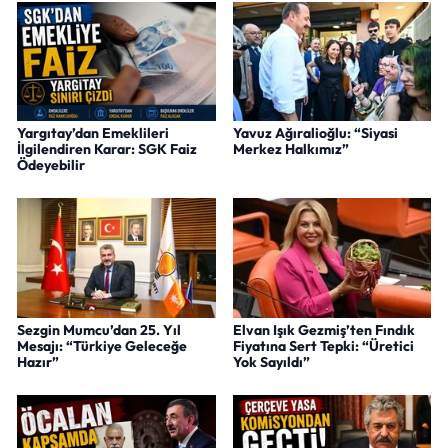
Yargıtay’dan Emeklileri
Yavuz Ağıralioğlu: “Siyasi
İlgilendiren Karar: SGK Faiz
Merkez Halkımız”
Ödeyebilir
Sezgin Mumcu’dan 25. Yıl
Elvan Işık Gezmiş’ten Fındık
Mesajı: “Türkiye Geleceğe
Fiyatına Sert Tepki: “Üretici
Hazır”
Yok Sayıldı”