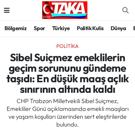
Bölgemiz
Trabzon Nöbetçi Eczaneler
Bölgemiz
Spor
Türkiye
Politik Kulis
Dünya
Spor
Trabzon Hava Durumu
POLITIKA
Türkiye
Trabzon Trafik Yoğunluk Haritası
Sibel Suiçmez emeklilerin
geçim sorununu gündeme
Kültür/Sanat
Süper Lig Puan Durumu ve Fikstür
taşıdı: En düşük maaş açlık
Politika
Tüm Manşetler
sınırının altında kaldı
Politik Kulis
Son Dakika Haberleri
CHP Trabzon Milletvekili Sibel Suiçmez,
Emekliler Günü açıklamasında emekli maaşları
Dünya
Haber Arşivi
ve yaşam koşulları üzerinden sert eleştirilerde
bulundu.
Magazin