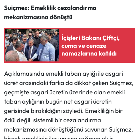
Suiçmez: Emeklilik cezalandırma
mekanizmasına dönüştü
İçişleri Bakanı Çiftçi,
cuma ve cenaze
namazlarına katıldı
Açıklamasında emekli taban aylığı ile asgari
ücret arasındaki farka da dikkat çeken Suiçmez,
geçmişte asgari ücretin üzerinde olan emekli
taban aylığının bugün net asgari ücretin
gerisinde bırakıldığını söyledi. Emekliliğin bir
ödül değil, sistemli bir cezalandırma
mekanizmasına dönüştüğünü savunan Suiçmez,
birçok emeklinin ileri yaşına rağmen ek iş