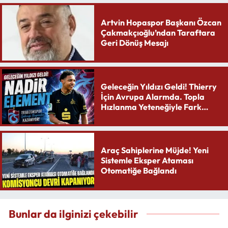
Artvin Hopaspor Başkanı Özcan
Çakmakçıoğlu’ndan Taraftara
Geri Dönüş Mesajı
Geleceğin Yıldızı Geldi! Thierry
İçin Avrupa Alarmda. Topla
Hızlanma Yeteneğiyle Fark
Yaratıyor
Araç Sahiplerine Müjde! Yeni
Sistemle Eksper Ataması
Otomatiğe Bağlandı
Bunlar da ilginizi çekebilir