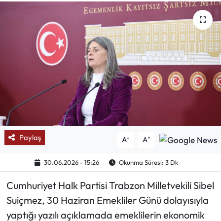
Mektup Galeri
Röportaj
Manşet
Köşe Yazıları
Karikatür Galeri
Paylaş
-
+
A
A
BIK
30.06.2026 - 15:26
Okunma Süresi: 3 Dk
ASTROLOJİ
Cumhuriyet Halk Partisi Trabzon Milletvekili Sibel
Spor Yazıları
Suiçmez, 30 Haziran Emekliler Günü dolayısıyla
yaptığı yazılı açıklamada emeklilerin ekonomik
Mektup Galeri