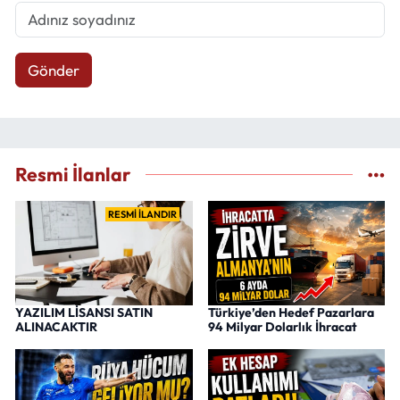
Gönder
Resmi İlanlar
RESMİ İLANDIR
YAZILIM LİSANSI SATIN
Türkiye’den Hedef Pazarlara
ALINACAKTIR
94 Milyar Dolarlık İhracat