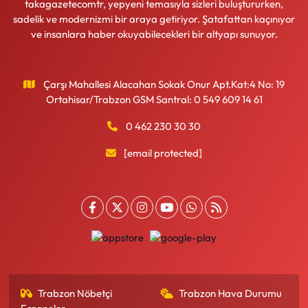
takagazetecomtr, yepyeni temasıyla sizleri buluştururken,
sadelik ve modernizmi bir araya getiriyor. Şatafattan kaçınıyor
ve insanlara haber okuyabilecekleri bir altyapı sunuyor.
Çarşı Mahallesi Alacahan Sokak Onur Apt.Kat:4 No: 19
Ortahisar/Trabzon GSM Santral: 0 549 609 14 61
0 462 230 30 30
[email protected]
Trabzon Nöbetçi
Trabzon Hava Durumu