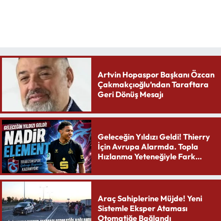
Artvin Hopaspor Başkanı Özcan
Çakmakçıoğlu’ndan Taraftara
Geri Dönüş Mesajı
Geleceğin Yıldızı Geldi! Thierry
İçin Avrupa Alarmda. Topla
Hızlanma Yeteneğiyle Fark
Yaratıyor
Araç Sahiplerine Müjde! Yeni
Sistemle Eksper Ataması
Otomatiğe Bağlandı