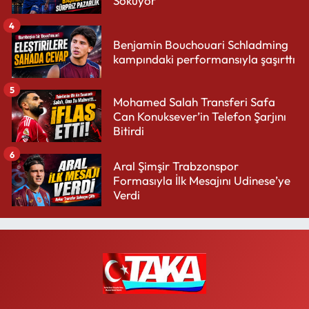
Sokuyor
4
Benjamin Bouchouari Schladming
kampındaki performansıyla şaşırttı
5
Mohamed Salah Transferi Safa
Can Konuksever’in Telefon Şarjını
Bitirdi
6
Aral Şimşir Trabzonspor
Formasıyla İlk Mesajını Udinese’ye
Verdi