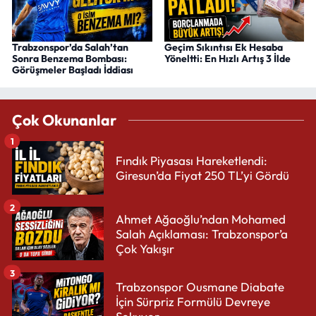
Trabzonspor’da Salah’tan
Geçim Sıkıntısı Ek Hesaba
Sonra Benzema Bombası:
Yöneltti: En Hızlı Artış 3 İlde
Görüşmeler Başladı İddiası
Çok Okunanlar
1
Fındık Piyasası Hareketlendi:
Giresun’da Fiyat 250 TL’yi Gördü
2
Ahmet Ağaoğlu’ndan Mohamed
Salah Açıklaması: Trabzonspor’a
Çok Yakışır
3
Trabzonspor Ousmane Diabate
İçin Sürpriz Formülü Devreye