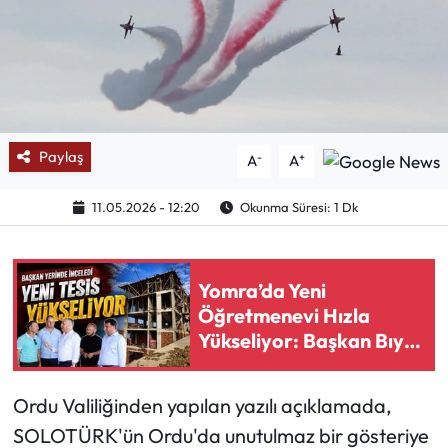
Mektup Galeri
Röportaj
Manşet
Paylaş
-
+
A
A
Köşe Yazıları
11.05.2026 - 12:20
Okunma Süresi: 1 Dk
Karikatür Galeri
Yomra’da Yeni
BIK
Öğretmenevi Hızla
Yükseliyor: Başkan Bıyık
ASTROLOJİ
Yerinde İnceledi
Spor Yazıları
Ordu Valiliğinden yapılan yazılı açıklamada,
SOLOTÜRK'ün Ordu'da unutulmaz bir gösteriye
Mektup Galeri