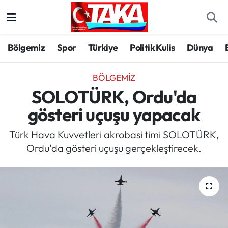
Bölgemiz
Trabzon Nöbetçi Eczaneler
Bölgemiz
Spor
Türkiye
Politik Kulis
Dünya
Spor
Trabzon Hava Durumu
BÖLGEMIZ
Türkiye
Trabzon Trafik Yoğunluk Haritası
SOLOTÜRK, Ordu'da
gösteri uçuşu yapacak
Kültür/Sanat
Süper Lig Puan Durumu ve Fikstür
Türk Hava Kuvvetleri akrobasi timi SOLOTÜRK,
Politika
Tüm Manşetler
Ordu'da gösteri uçuşu gerçekleştirecek.
Politik Kulis
Son Dakika Haberleri
Dünya
Haber Arşivi
Magazin