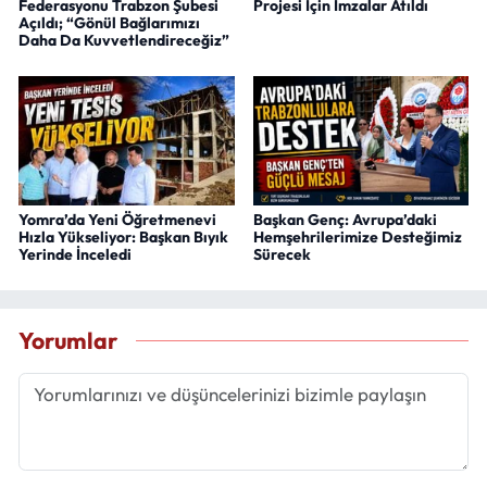
Federasyonu Trabzon Şubesi
Projesi İçin İmzalar Atıldı
Açıldı; “Gönül Bağlarımızı
Daha Da Kuvvetlendireceğiz”
Yomra’da Yeni Öğretmenevi
Başkan Genç: Avrupa’daki
Hızla Yükseliyor: Başkan Bıyık
Hemşehrilerimize Desteğimiz
Yerinde İnceledi
Sürecek
Yorumlar