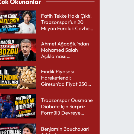
Çok Okunanlar
Fatih Tekke Haklı Çıktı!
Trabzonspor'un 20
Milyon Euroluk Cevheri
Parlıyor
Ahmet Ağaoğlu’ndan
Mohamed Salah
Açıklaması:
Trabzonspor’a Çok
Yakışır
Fındık Piyasası
Hareketlendi:
Giresun’da Fiyat 250
TL’yi Gördü
Trabzonspor Ousmane
Diabate İçin Sürpriz
Formülü Devreye
Sokuyor
Benjamin Bouchouari