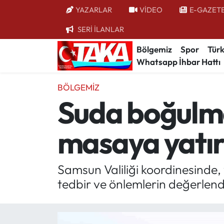
YAZARLAR
VİDEO
E-GAZET
SERİ İLANLAR
Bölgemiz
Trabzon Nöbetçi Eczaneler
Bölgemiz
Spor
Türk
Whatsapp İhbar Hattı
Spor
Trabzon Hava Durumu
BÖLGEMIZ
Türkiye
Trabzon Trafik Yoğunluk Haritası
Suda boğulma
Kültür/Sanat
Süper Lig Puan Durumu ve Fikstür
masaya yatır
Politika
Tüm Manşetler
Politik Kulis
Son Dakika Haberleri
Samsun Valiliği koordinesinde,
tedbir ve önlemlerin değerlendir
Dünya
Haber Arşivi
Magazin