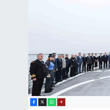
Mektup Galeri
Röportaj
Manşet
Köşe Yazıları
Karikatür Galeri
BIK
ASTROLOJİ
Spor Yazıları
Mektup Galeri