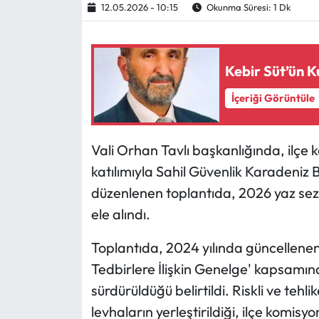
12.05.2026 - 10:15
Okunma Süresi: 1 Dk
Ekonomi
Kebir Süt’ün K
Sağlık
İçeriği Görüntüle
Turizm
Teknoloji
Vali Orhan Tavlı başkanlığında, ilçe 
katılımıyla Sahil Güvenlik Karadeniz
düzenlenen toplantıda, 2026 yaz se
ele alındı.
Toplantıda, 2024 yılında güncellene
Tedbirlere İlişkin Genelge' kapsamınd
sürdürüldüğü belirtildi. Riskli ve tehl
levhaların yerleştirildiği, ilçe komisy