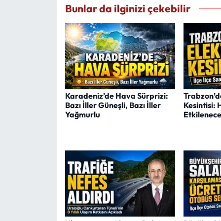
Bunlar da ilginizi çekebilir
Karadeniz’de Hava Sürprizi:
Trabzon’da
Bazı İller Güneşli, Bazı İller
Kesintisi: 
Yağmurlu
Etkilenec