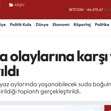
E
ARŞİV
BITCOIN
64.475,47
%0.
DOLAR
47,5971
%0.
iye
Politik Kulis
Dünya
Ekonomi
Röportaj
Politika
EURO
55,1336
%0.
STERLİN
64,2534
%0.
GRAM ALTIN
6527.85
%0.
 olaylarına karşı 
BİST100
13.703
ıldı
 yaz aylarında yaşanabilecek suda boğulm
ildiği toplantı gerçekleştirildi.