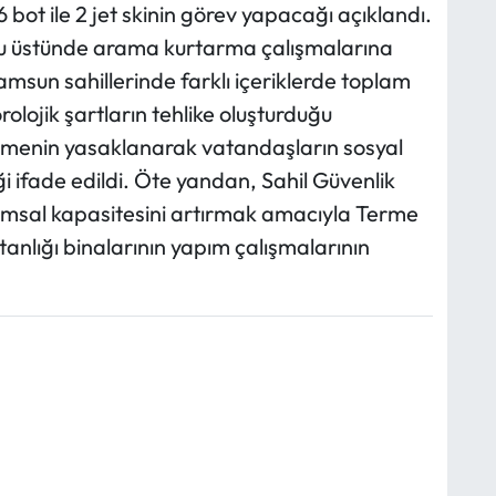
ot ile 2 jet skinin görev yapacağı açıklandı.
 ve su üstünde arama kurtarma çalışmalarına
msun sahillerinde farklı içeriklerde toplam
olojik şartların tehlike oluşturduğu
üzmenin yasaklanarak vatandaşların sosyal
i ifade edildi. Öte yandan, Sahil Güvenlik
umsal kapasitesini artırmak amacıyla Terme
nlığı binalarının yapım çalışmalarının