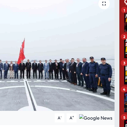
1
2
3
4
-
+
5
A
A