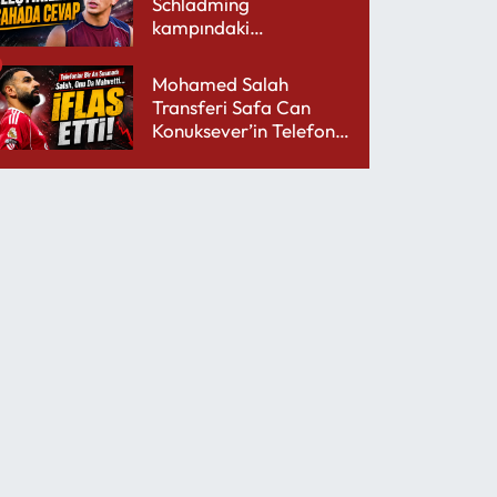
Schladming
kampındaki
performansıyla şaşırttı
Mohamed Salah
Transferi Safa Can
Konuksever’in Telefon
Şarjını Bitirdi