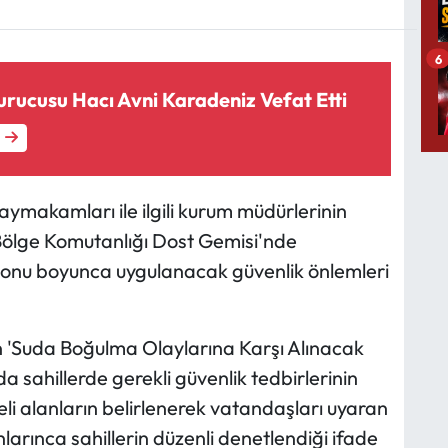
6
urucusu Hacı Avni Karadeniz Vefat Etti
kaymakamları ile ilgili kurum müdürlerinin
 Bölge Komutanlığı Dost Gemisi'nde
zonu boyunca uygulanacak güvenlik önlemleri
n 'Suda Boğulma Olaylarına Karşı Alınacak
a sahillerde gerekli güvenlik tedbirlerinin
ikeli alanların belirlenerek vatandaşları uyaran
onlarınca sahillerin düzenli denetlendiği ifade