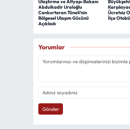
Ulaştırma ve Altyapı Bakanı
Büyükşehir
Abdulkadir Uraloğlu
Karşılaya
Cankurtaran Tüneli’nin
Ücretsiz O
Bölgesel Ulaşım Gücünü
İlçe Otobü
Açıkladı
Yorumlar
Gönder