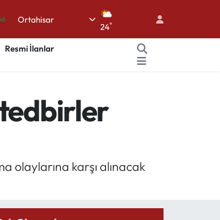
66
Ortahisar
°
24
05
Resmi İlanlar
18
22
54
tedbirler
%0
a olaylarına karşı alınacak