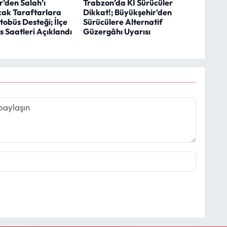
’den Salah’ı
Trabzon’da Kİ Sürücüler
cak Taraftarlara
Dikkat!; Büyükşehir'den
tobüs Desteği; İlçe
Sürücülere Alternatif
s Saatleri Açıklandı
Güzergâhı Uyarısı