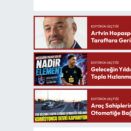
EDITÖRÜN SEÇTIĞI
Artvin Hopasp
Taraftara Geri
EDITÖRÜN SEÇTIĞI
Geleceğin Yıldı
Topla Hızlanma
EDITÖRÜN SEÇTIĞI
Araç Sahipleri
Otomatiğe Bağ