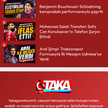
Benjamin Bouchouari Schladming
kampındaki performansıyla şaşırttı
5
Mohamed Salah Transferi Safa
Can Konuksever’in Telefon Şarjını
Bitirdi
6
Aral Şimşir Trabzonspor
Formasıyla İlk Mesajını Udinese’ye
Verdi
takagazetecomtr, yepyeni temasıyla sizleri buluştururken,
sadelik ve modernizmi bir araya getiriyor. Şatafattan kaçınıyor