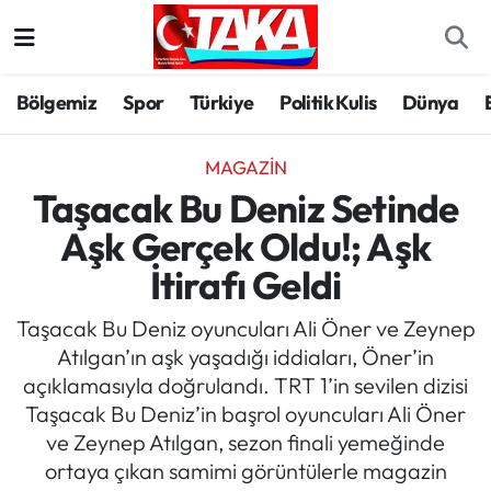
Bölgemiz
Trabzon Nöbetçi Eczaneler
Bölgemiz
Spor
Türkiye
Politik Kulis
Dünya
Spor
Trabzon Hava Durumu
MAGAZIN
Türkiye
Trabzon Trafik Yoğunluk Haritası
Taşacak Bu Deniz Setinde
Aşk Gerçek Oldu!; Aşk
Kültür/Sanat
Süper Lig Puan Durumu ve Fikstür
İtirafı Geldi
Politika
Tüm Manşetler
Taşacak Bu Deniz oyuncuları Ali Öner ve Zeynep
Atılgan’ın aşk yaşadığı iddiaları, Öner’in
Politik Kulis
Son Dakika Haberleri
açıklamasıyla doğrulandı. TRT 1’in sevilen dizisi
Taşacak Bu Deniz’in başrol oyuncuları Ali Öner
Dünya
Haber Arşivi
ve Zeynep Atılgan, sezon finali yemeğinde
ortaya çıkan samimi görüntülerle magazin
Magazin