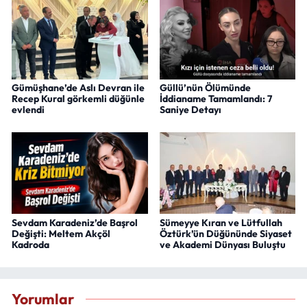
Gümüşhane’de Aslı Devran ile
Güllü’nün Ölümünde
Recep Kural görkemli düğünle
İddianame Tamamlandı: 7
evlendi
Saniye Detayı
Sevdam Karadeniz’de Başrol
Sümeyye Kıran ve Lütfullah
Değişti: Meltem Akçöl
Öztürk’ün Düğününde Siyaset
Kadroda
ve Akademi Dünyası Buluştu
Yorumlar