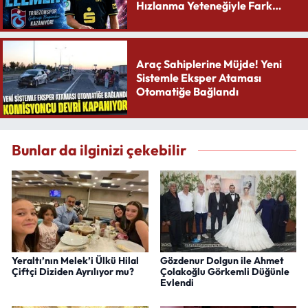
Hızlanma Yeteneğiyle Fark
Yaratıyor
Araç Sahiplerine Müjde! Yeni
Sistemle Eksper Ataması
Otomatiğe Bağlandı
Bunlar da ilginizi çekebilir
Yeraltı’nın Melek’i Ülkü Hilal
Gözdenur Dolgun ile Ahmet
Çiftçi Diziden Ayrılıyor mu?
Çolakoğlu Görkemli Düğünle
Evlendi