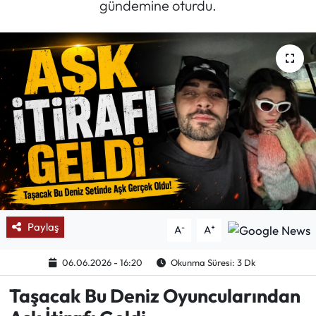
gündemine oturdu.
Mektup Galeri
Röportaj
Manşet
Köşe Yazıları
Karikatür Galeri
BIK
Paylaş
-
+
A
A
ASTROLOJİ
06.06.2026 - 16:20
Okunma Süresi: 3 Dk
Spor Yazıları
Taşacak Bu Deniz Oyuncularından
Mektup Galeri