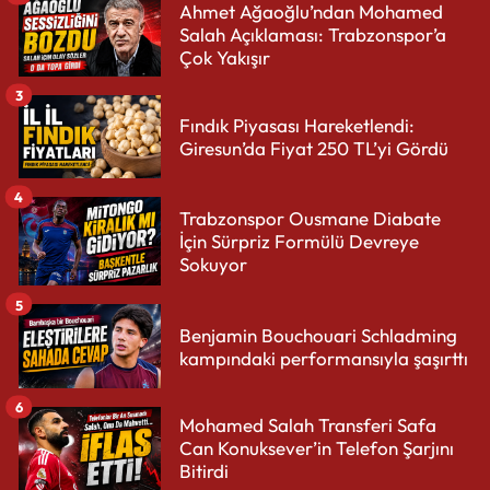
Ahmet Ağaoğlu’ndan Mohamed
Salah Açıklaması: Trabzonspor’a
Çok Yakışır
3
Fındık Piyasası Hareketlendi:
Giresun’da Fiyat 250 TL’yi Gördü
4
Trabzonspor Ousmane Diabate
İçin Sürpriz Formülü Devreye
Sokuyor
5
Benjamin Bouchouari Schladming
kampındaki performansıyla şaşırttı
6
Mohamed Salah Transferi Safa
Can Konuksever’in Telefon Şarjını
Bitirdi