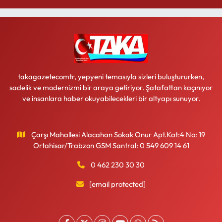
takagazetecomtr, yepyeni temasıyla sizleri buluştururken,
sadelik ve modernizmi bir araya getiriyor. Şatafattan kaçınıyor
ve insanlara haber okuyabilecekleri bir altyapı sunuyor.
Çarşı Mahallesi Alacahan Sokak Onur Apt.Kat:4 No: 19
Ortahisar/Trabzon GSM Santral: 0 549 609 14 61
0 462 230 30 30
[email protected]