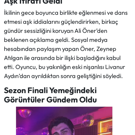
Aşk İtirafı Geldi
İkilinin gece boyunca birlikte eğlenmesi ve dans
Ekonomi
etmesi aşk iddialarını güçlendirirken, birkaç
Sağlık
gündür sessizliğini koruyan Ali Öner’den
beklenen açıklama geldi. Sosyal medya
Turizm
hesabından paylaşım yapan Öner, Zeynep
Atılgan ile arasında bir ilişki başladığını kabul
Teknoloji
etti. Oyuncu, bu yakınlığın eski nişanlısı Livanur
Aydın’dan ayrıldıktan sonra geliştiğini söyledi.
Sezon Finali Yemeğindeki
Görüntüler Gündem Oldu