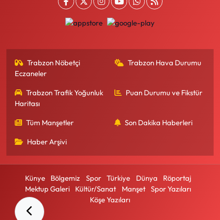
Trabzon Nöbetçi
Trabzon Hava Durumu
Eczaneler
Trabzon Trafik Yoğunluk
Puan Durumu ve Fikstür
Haritası
Tüm Manşetler
Son Dakika Haberleri
Haber Arşivi
Künye
Bölgemiz
Spor
Türkiye
Dünya
Röportaj
Mektup Galeri
Kültür/Sanat
Manşet
Spor Yazıları
Köşe Yazıları