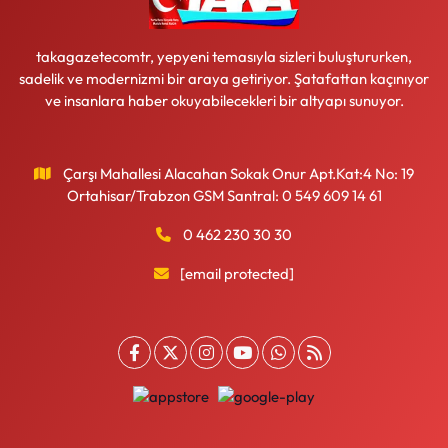
takagazetecomtr, yepyeni temasıyla sizleri buluştururken,
sadelik ve modernizmi bir araya getiriyor. Şatafattan kaçınıyor
ve insanlara haber okuyabilecekleri bir altyapı sunuyor.
Çarşı Mahallesi Alacahan Sokak Onur Apt.Kat:4 No: 19
Ortahisar/Trabzon GSM Santral: 0 549 609 14 61
0 462 230 30 30
[email protected]