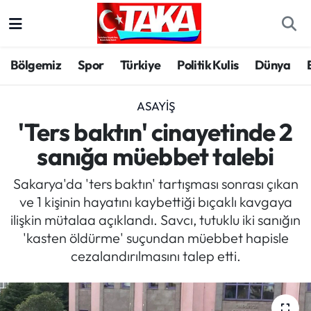
Bölgemiz
Trabzon Nöbetçi Eczaneler
Bölgemiz
Spor
Türkiye
Politik Kulis
Dünya
Spor
Trabzon Hava Durumu
ASAYIŞ
Türkiye
Trabzon Trafik Yoğunluk Haritası
'Ters baktın' cinayetinde 2
sanığa müebbet talebi
Kültür/Sanat
Süper Lig Puan Durumu ve Fikstür
Sakarya'da 'ters baktın' tartışması sonrası çıkan
Politika
Tüm Manşetler
ve 1 kişinin hayatını kaybettiği bıçaklı kavgaya
ilişkin mütalaa açıklandı. Savcı, tutuklu iki sanığın
Politik Kulis
Son Dakika Haberleri
'kasten öldürme' suçundan müebbet hapisle
cezalandırılmasını talep etti.
Dünya
Haber Arşivi
Magazin