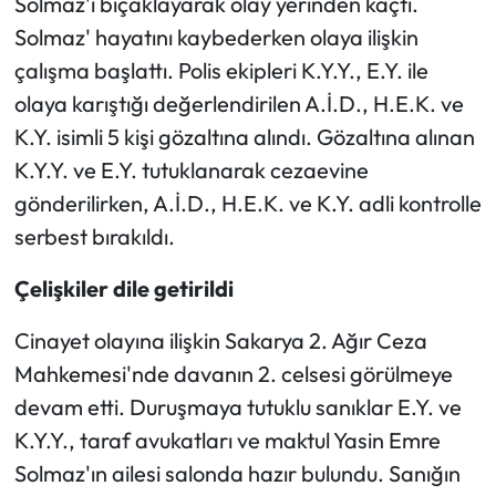
Solmaz'ı bıçaklayarak olay yerinden kaçtı.
Solmaz' hayatını kaybederken olaya ilişkin
Ekonomi
çalışma başlattı. Polis ekipleri K.Y.Y., E.Y. ile
olaya karıştığı değerlendirilen A.İ.D., H.E.K. ve
Sağlık
K.Y. isimli 5 kişi gözaltına alındı. Gözaltına alınan
Turizm
K.Y.Y. ve E.Y. tutuklanarak cezaevine
gönderilirken, A.İ.D., H.E.K. ve K.Y. adli kontrolle
Teknoloji
serbest bırakıldı.
Çelişkiler dile getirildi
Cinayet olayına ilişkin Sakarya 2. Ağır Ceza
Mahkemesi'nde davanın 2. celsesi görülmeye
devam etti. Duruşmaya tutuklu sanıklar E.Y. ve
K.Y.Y., taraf avukatları ve maktul Yasin Emre
Solmaz'ın ailesi salonda hazır bulundu. Sanığın