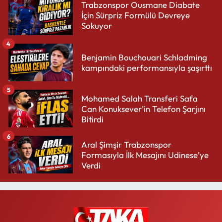
Trabzonspor Ousmane Diabate
İçin Sürpriz Formülü Devreye
Sokuyor
4
Benjamin Bouchouari Schladming
kampındaki performansıyla şaşırttı
5
Mohamed Salah Transferi Safa
Can Konuksever’in Telefon Şarjını
Bitirdi
6
Aral Şimşir Trabzonspor
Formasıyla İlk Mesajını Udinese’ye
Verdi