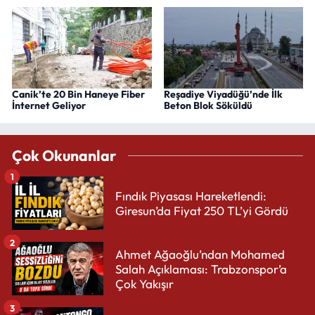
Canik’te 20 Bin Haneye Fiber
Reşadiye Viyadüğü’nde İlk
İnternet Geliyor
Beton Blok Söküldü
Çok Okunanlar
1
Fındık Piyasası Hareketlendi:
Giresun’da Fiyat 250 TL’yi Gördü
2
Ahmet Ağaoğlu’ndan Mohamed
Salah Açıklaması: Trabzonspor’a
Çok Yakışır
3