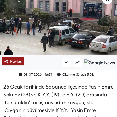
Mektup Galeri
Röportaj
Manşet
Köşe Yazıları
Paylaş
-
+
Karikatür Galeri
A
A
08.07.2026 - 16:31
Okunma Süresi: 3 Dk
BIK
26 Ocak tarihinde Sapanca ilçesinde Yasin Emre
ASTROLOJİ
Solmaz (23) ve K.Y.Y. (19) ile E.Y. (20) arasında
'ters baktın' tartışmasından kavga çıktı.
Spor Yazıları
Kavganın büyümesiyle K.Y.Y., Yasin Emre
Mektup Galeri