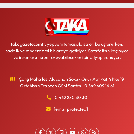
takagazetecomtr, yepyeni temasıyla sizleri buluştururken,
sadelik ve modernizmi bir araya getiriyor. Şatafattan kaçınıyor
ve insanlara haber okuyabilecekleri bir altyapı sunuyor.
Çarşı Mahallesi Alacahan Sokak Onur Apt.Kat:4 No: 19
Ortahisar/Trabzon GSM Santral: 0 549 609 14 61
0 462 230 30 30
[email protected]