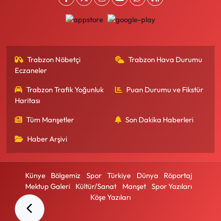
Trabzon Nöbetçi
Trabzon Hava Durumu
Eczaneler
Trabzon Trafik Yoğunluk
Puan Durumu ve Fikstür
Haritası
Tüm Manşetler
Son Dakika Haberleri
Haber Arşivi
Künye
Bölgemiz
Spor
Türkiye
Dünya
Röportaj
Mektup Galeri
Kültür/Sanat
Manşet
Spor Yazıları
Köşe Yazıları