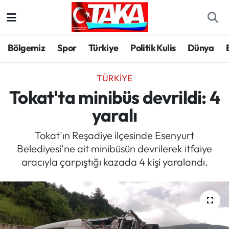
Bölgemiz
Trabzon Nöbetçi Eczaneler
Bölgemiz
Spor
Türkiye
Politik Kulis
Dünya
Spor
Trabzon Hava Durumu
TÜRKIYE
Türkiye
Trabzon Trafik Yoğunluk Haritası
Tokat'ta minibüs devrildi: 4
yaralı
Kültür/Sanat
Süper Lig Puan Durumu ve Fikstür
Tokat'ın Reşadiye ilçesinde Esenyurt
Politika
Tüm Manşetler
Belediyesi'ne ait minibüsün devrilerek itfaiye
aracıyla çarpıştığı kazada 4 kişi yaralandı.
Politik Kulis
Son Dakika Haberleri
Dünya
Haber Arşivi
Magazin