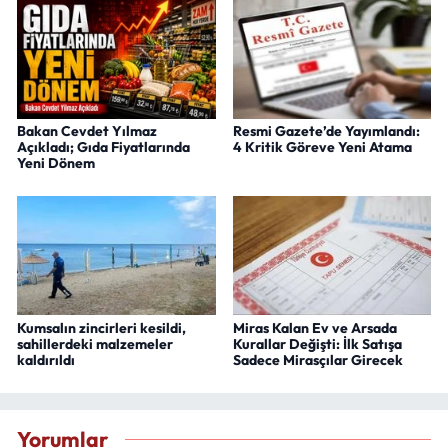
Bakan Cevdet Yılmaz
Resmi Gazete’de Yayımlandı:
Açıkladı; Gıda Fiyatlarında
4 Kritik Göreve Yeni Atama
Yeni Dönem
Kumsalın zincirleri kesildi,
Miras Kalan Ev ve Arsada
sahillerdeki malzemeler
Kurallar Değişti: İlk Satışa
kaldırıldı
Sadece Mirasçılar Girecek
Yorumlar