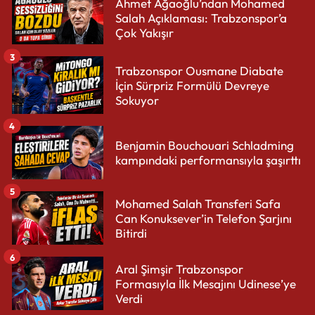
Ahmet Ağaoğlu’ndan Mohamed
Salah Açıklaması: Trabzonspor’a
Çok Yakışır
3
Trabzonspor Ousmane Diabate
İçin Sürpriz Formülü Devreye
Sokuyor
4
Benjamin Bouchouari Schladming
kampındaki performansıyla şaşırttı
5
Mohamed Salah Transferi Safa
Can Konuksever’in Telefon Şarjını
Bitirdi
6
Aral Şimşir Trabzonspor
Formasıyla İlk Mesajını Udinese’ye
Verdi