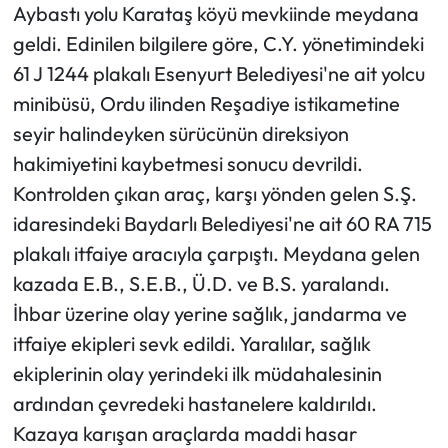
Aybastı yolu Karataş köyü mevkiinde meydana
geldi. Edinilen bilgilere göre, C.Y. yönetimindeki
Ekonomi
61 J 1244 plakalı Esenyurt Belediyesi'ne ait yolcu
Sağlık
minibüsü, Ordu ilinden Reşadiye istikametine
seyir halindeyken sürücünün direksiyon
Turizm
hakimiyetini kaybetmesi sonucu devrildi.
Kontrolden çıkan araç, karşı yönden gelen S.Ş.
Teknoloji
idaresindeki Baydarlı Belediyesi'ne ait 60 RA 715
plakalı itfaiye aracıyla çarpıştı. Meydana gelen
kazada E.B., S.E.B., Ü.D. ve B.S. yaralandı.
İhbar üzerine olay yerine sağlık, jandarma ve
itfaiye ekipleri sevk edildi. Yaralılar, sağlık
ekiplerinin olay yerindeki ilk müdahalesinin
ardından çevredeki hastanelere kaldırıldı.
Kazaya karışan araçlarda maddi hasar