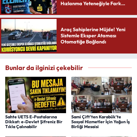
Hızlanma Yeteneğiyle Fark
Yaratıyor
Araç Sahiplerine Müjde! Yeni
Sistemle Eksper Ataması
Otomatiğe Bağlandı
Bunlar da ilginizi çekebilir
Sahte UETS E-Postalarına
Sami Çift’ten Karabük’te
Dikkat: e-Devlet Şifreniz Bir
Sosyal Hizmetler İçin Yoğun İş
Tıkla Çalınabilir
Birliği Mesaisi