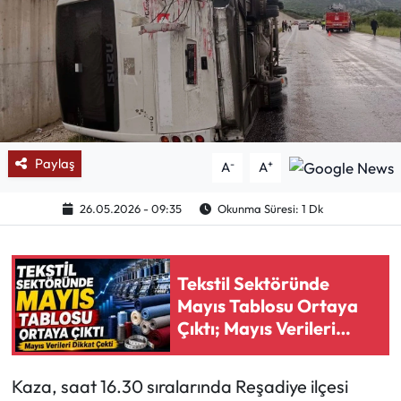
Mektup Galeri
Röportaj
Manşet
Paylaş
-
+
A
A
Köşe Yazıları
26.05.2026 - 09:35
Okunma Süresi: 1 Dk
Karikatür Galeri
BIK
Tekstil Sektöründe
Mayıs Tablosu Ortaya
ASTROLOJİ
Çıktı; Mayıs Verileri
Dikkat Çekti
Spor Yazıları
Kaza, saat 16.30 sıralarında Reşadiye ilçesi
Mektup Galeri