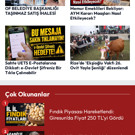
OF BELEDİYE BAŞKANLIĞI
Memur Emeklileri Bekliyor:
TAŞINMAZ SATIŞ İHALESİ
AYM Kararı Maaşları Nasıl
Etkileyecek?
Sahte UETS E-Postalarına
Rize'de 'Ekşioğlu Vakfı 26.
Dikkat: e-Devlet Şifreniz Bir
Ovit Yayla Şenliği' düzenlendi
Tıkla Çalınabilir
Çok Okunanlar
1
Fındık Piyasası Hareketlendi:
Giresun’da Fiyat 250 TL’yi Gördü
2