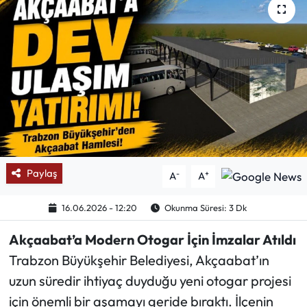
Mektup Galeri
Röportaj
Manşet
Köşe Yazıları
Karikatür Galeri
Paylaş
-
+
A
A
BIK
16.06.2026 - 12:20
Okunma Süresi: 3 Dk
ASTROLOJİ
Akçaabat’a Modern Otogar İçin İmzalar Atıldı
Trabzon Büyükşehir Belediyesi, Akçaabat’ın
Spor Yazıları
uzun süredir ihtiyaç duyduğu yeni otogar projesi
için önemli bir aşamayı geride bıraktı. İlçenin
Mektup Galeri