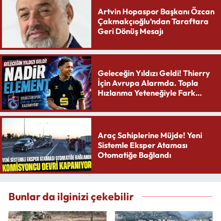
Artvin Hopaspor Başkanı Özcan
Çakmakçıoğlu’ndan Taraftara
Geri Dönüş Mesajı
Geleceğin Yıldızı Geldi! Thierry
İçin Avrupa Alarmda. Topla
Hızlanma Yeteneğiyle Fark
Yaratıyor
Araç Sahiplerine Müjde! Yeni
Sistemle Eksper Ataması
Otomatiğe Bağlandı
Bunlar da ilginizi çekebilir