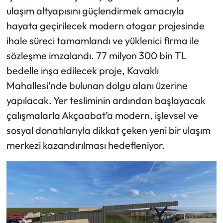
ulaşım altyapısını güçlendirmek amacıyla
Ekonomi
hayata geçirilecek modern otogar projesinde
ihale süreci tamamlandı ve yüklenici firma ile
Sağlık
sözleşme imzalandı. 77 milyon 300 bin TL
bedelle inşa edilecek proje, Kavaklı
Turizm
Mahallesi’nde bulunan dolgu alanı üzerine
Teknoloji
yapılacak. Yer tesliminin ardından başlayacak
çalışmalarla Akçaabat’a modern, işlevsel ve
sosyal donatılarıyla dikkat çeken yeni bir ulaşım
merkezi kazandırılması hedefleniyor.