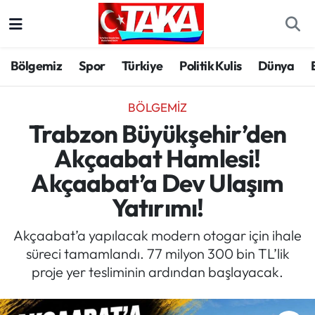
Bölgemiz
Trabzon Nöbetçi Eczaneler
Bölgemiz
Spor
Türkiye
Politik Kulis
Dünya
Spor
Trabzon Hava Durumu
BÖLGEMIZ
Türkiye
Trabzon Trafik Yoğunluk Haritası
Trabzon Büyükşehir’den
Akçaabat Hamlesi!
Kültür/Sanat
Süper Lig Puan Durumu ve Fikstür
Akçaabat’a Dev Ulaşım
Politika
Tüm Manşetler
Yatırımı!
Politik Kulis
Son Dakika Haberleri
Akçaabat’a yapılacak modern otogar için ihale
süreci tamamlandı. 77 milyon 300 bin TL’lik
Dünya
Haber Arşivi
proje yer tesliminin ardından başlayacak.
Magazin