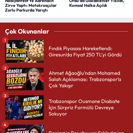
Nebiyanfest’te Adrenalin
Ordu’da Gökdelenler Yıkıldı,
Zirve Yaptı: Motokrosçular
Kumsal Halka Açıldı
Zorlu Parkurda Yarıştı
Çok Okunanlar
1
Fındık Piyasası Hareketlendi:
Giresun’da Fiyat 250 TL’yi Gördü
2
Ahmet Ağaoğlu’ndan Mohamed
Salah Açıklaması: Trabzonspor’a
Çok Yakışır
3
Trabzonspor Ousmane Diabate
İçin Sürpriz Formülü Devreye
Sokuyor
4
Benjamin Bouchouari Schladming