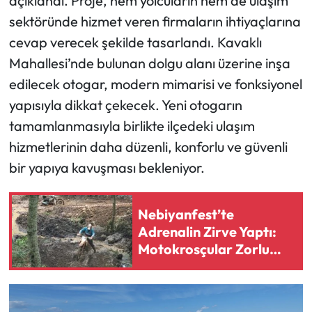
açıklandı. Proje, hem yolcuların hem de ulaşım
sektöründe hizmet veren firmaların ihtiyaçlarına
cevap verecek şekilde tasarlandı. Kavaklı
Mahallesi’nde bulunan dolgu alanı üzerine inşa
edilecek otogar, modern mimarisi ve fonksiyonel
yapısıyla dikkat çekecek. Yeni otogarın
tamamlanmasıyla birlikte ilçedeki ulaşım
hizmetlerinin daha düzenli, konforlu ve güvenli
bir yapıya kavuşması bekleniyor.
Nebiyanfest’te
Adrenalin Zirve Yaptı:
Motokrosçular Zorlu
Parkurda Yarıştı