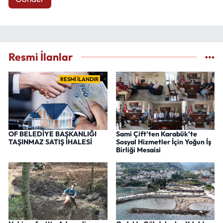
Resmi İlanlar
RESMİ İLANDIR
OF BELEDİYE BAŞKANLIĞI
Sami Çift’ten Karabük’te
TAŞINMAZ SATIŞ İHALESİ
Sosyal Hizmetler İçin Yoğun İş
Birliği Mesaisi