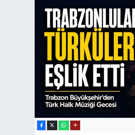
Mektup Galeri
Röportaj
Manşet
Köşe Yazıları
Karikatür Galeri
BIK
ASTROLOJİ
Spor Yazıları
Mektup Galeri