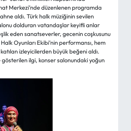
nat Merkezi’nde düzenlenen programda
hne aldı. Türk halk müziğinin sevilen
salonu dolduran vatandaşlar keyifli anlar
şlik eden sanatseverler, gecenin coşkusunu
k Halk Oyunları Ekibi’nin performansı, hem
tılan izleyicilerden büyük beğeni aldı.
e gösterilen ilgi, konser salonundaki yoğun