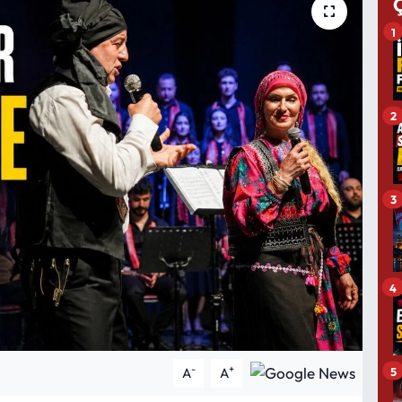
1
2
3
4
-
+
5
A
A