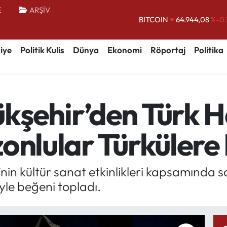
E
ARŞİV
DOLAR
47,7436
%0.
EURO
55,2510
%0.
iye
Politik Kulis
Dünya
Ekonomi
Röportaj
Politika
STERLİN
64,4811
%0.
GRAM ALTIN
6660.55
%0.
BİST100
13.779
%-
kşehir’den Türk H
BITCOIN
64.944,08
%-0.
onlular Türkülere E
nin kültür sanat etkinlikleri kapsamında
yle beğeni topladı.