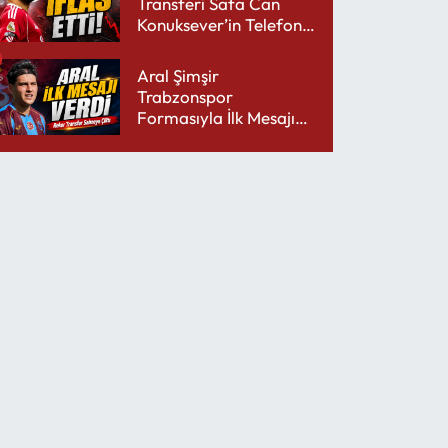
Transferi Safa Can
Konuksever’in Telefon
Şarjını Bitirdi
Aral Şimşir
Trabzonspor
Formasıyla İlk Mesajını
Udinese’ye Verdi