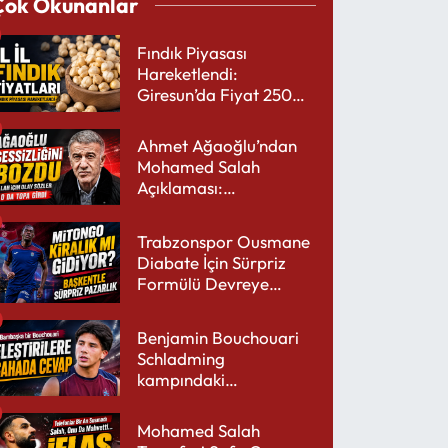
Çok Okunanlar
Fındık Piyasası
Hareketlendi:
Giresun’da Fiyat 250
TL’yi Gördü
Ahmet Ağaoğlu’ndan
Mohamed Salah
Açıklaması:
Trabzonspor’a Çok
Yakışır
Trabzonspor Ousmane
Diabate İçin Sürpriz
Formülü Devreye
Sokuyor
Benjamin Bouchouari
Schladming
kampındaki
performansıyla şaşırttı
Mohamed Salah