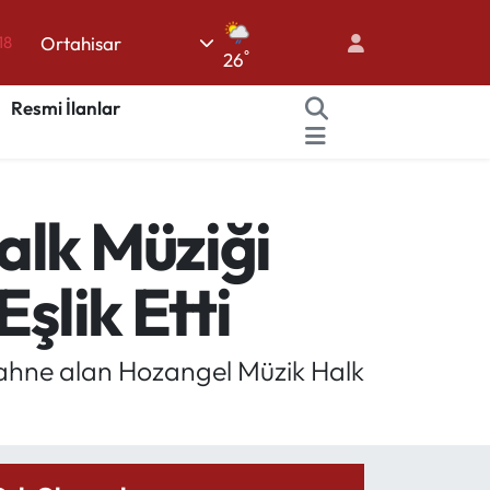
Ortahisar
18
°
26
32
Resmi İlanlar
38
03
14
alk Müziği
18
şlik Etti
 sahne alan Hozangel Müzik Halk