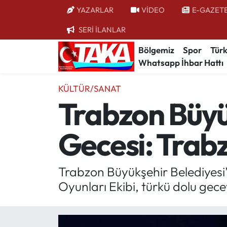
YAZARLAR
VİDEO
E-GAZET
SERİ İLANLAR
Bölgemiz
Trabzon Nöbetçi Eczaneler
Bölgemiz
Spor
Türk
Whatsapp İhbar Hattı
Spor
Trabzon Hava Durumu
KÜLTÜR/SANAT
Türkiye
Trabzon Trafik Yoğunluk Haritası
Trabzon Büyü
Kültür/Sanat
Süper Lig Puan Durumu ve Fikstür
Gecesi: Trabz
Politika
Tüm Manşetler
Politik Kulis
Son Dakika Haberleri
Trabzon Büyükşehir Belediyesi’
Oyunları Ekibi, türkü dolu gece
Dünya
Haber Arşivi
Magazin