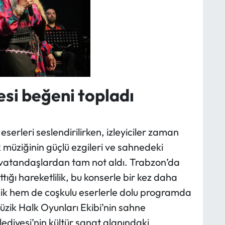
esi beğeni topladı
serleri seslendirilirken, izleyiciler zaman
müziğinin güçlü ezgileri ve sahnedeki
 vatandaşlardan tam not aldı. Trabzon’da
ttığı hareketlilik, bu konserle bir kez daha
ljik hem de coşkulu eserlerle dolu programda
üzik Halk Oyunları Ekibi’nin sahne
diyesi’nin kültür sanat alanındaki