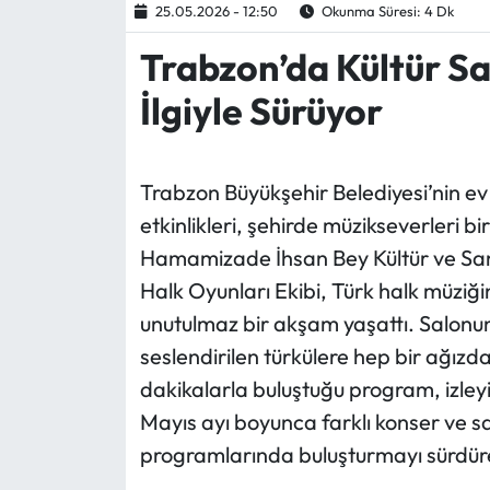
25.05.2026 - 12:50
Okunma Süresi: 4 Dk
Ekonomi
Trabzon’da Kültür S
İlgiyle Sürüyor
Sağlık
Turizm
Trabzon Büyükşehir Belediyesi’nin ev
Teknoloji
etkinlikleri, şehirde müzikseverleri 
Hamamizade İhsan Bey Kültür ve Sa
Halk Oyunları Ekibi, Türk halk müziği
unutulmaz bir akşam yaşattı. Salonu
seslendirilen türkülere hep bir ağızda
dakikalarla buluştuğu program, izleyi
Mayıs ayı boyunca farklı konser ve san
programlarında buluşturmayı sürdür