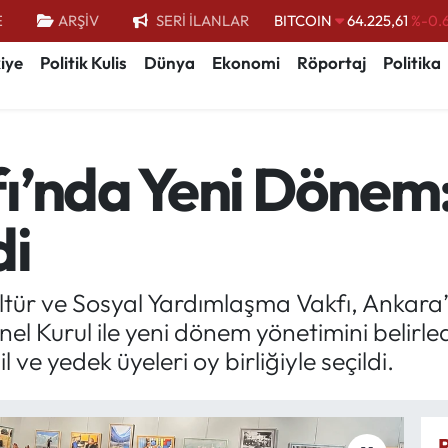
E
ARŞİV
SERİ İLANLAR
DOLAR
47,7143
%0.
EURO
55,0317
%-0.
iye
Politik Kulis
Dünya
Ekonomi
Röportaj
Politika
STERLİN
64,2463
%0.
GRAM ALTIN
6574.81
%1.
ı’nda Yeni Dönem: 
BİST100
13.799
%
BITCOIN
64.225,61
%-0.
di
 Kültür ve Sosyal Yardımlaşma Vakfı, Ankar
el Kurul ile yeni dönem yönetimini belirle
 ve yedek üyeleri oy birliğiyle seçildi.