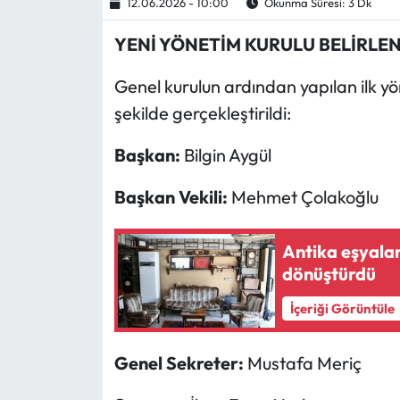
12.06.2026 - 10:00
Okunma Süresi: 3 Dk
Ekonomi
YENİ YÖNETİM
KURULU BELİRLEN
Genel kurulun ardından yapılan ilk yö
Sağlık
şekilde gerçekleştirildi:
Turizm
Ba
şkan:
Bilgin Aygül
Teknoloji
Ba
şkan Vekili:
Mehmet Çolakoğlu
Antika eşyalar
dönüştürdü
İçeriği Görüntüle
Genel Sekreter:
Mustafa Meriç