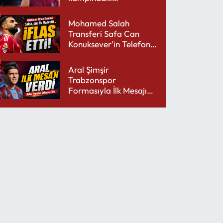
performansıyla şaşırttı
Mohamed Salah
Transferi Safa Can
Konuksever’in Telefon
Şarjını Bitirdi
Aral Şimşir
Trabzonspor
Formasıyla İlk Mesajını
Udinese’ye Verdi