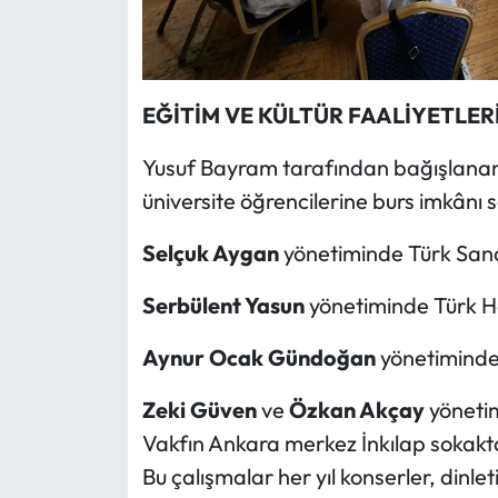
E
ĞİTİM VE K
ÜLTÜR
FAALİYETLER
Yusuf Bayram tarafından bağışlanan 
üniversite öğrencilerine burs imkânı 
Selçuk Aygan
yönetiminde Türk Sana
Serbülent Yasun
yönetiminde Türk Ha
Aynur Ocak Gündo
ğan
yönetiminde
Zeki Güven
ve
Özkan Akçay
yönetimi
Vakfın Ankara merkez İnkılap sokaktak
Bu çalışmalar her yıl konserler, dinleti