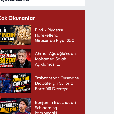
Çok Okunanlar
Fındık Piyasası
Hareketlendi:
Giresun’da Fiyat 250
TL’yi Gördü
Ahmet Ağaoğlu’ndan
Mohamed Salah
Açıklaması:
Trabzonspor’a Çok
Yakışır
Trabzonspor Ousmane
Diabate İçin Sürpriz
Formülü Devreye
Sokuyor
Benjamin Bouchouari
Schladming
kampındaki