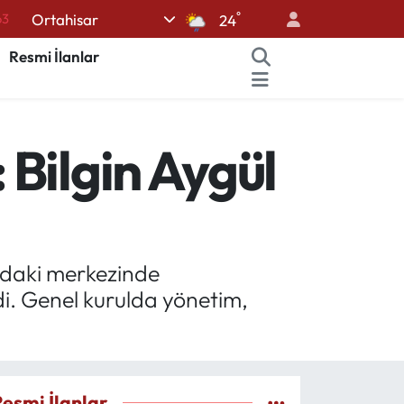
°
Ortahisar
16
24
02
Resmi İlanlar
07
44
Bilgin Aygül
70
63
a’daki merkezinde
di. Genel kurulda yönetim,
Resmi İlanlar