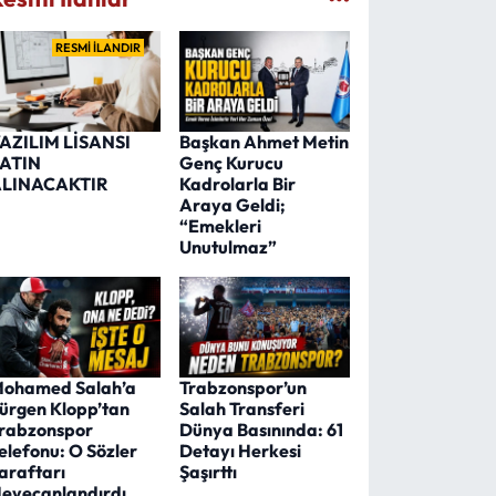
RESMİ İLANDIR
AZILIM LİSANSI
Başkan Ahmet Metin
ATIN
Genç Kurucu
LINACAKTIR
Kadrolarla Bir
Araya Geldi;
“Emekleri
Unutulmaz”
ohamed Salah’a
Trabzonspor’un
ürgen Klopp’tan
Salah Transferi
rabzonspor
Dünya Basınında: 61
elefonu: O Sözler
Detayı Herkesi
araftarı
Şaşırttı
eyecanlandırdı