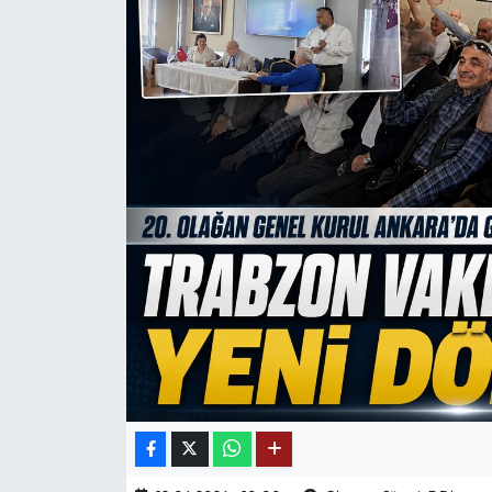
Mektup Galeri
Röportaj
Manşet
Köşe Yazıları
Karikatür Galeri
BIK
ASTROLOJİ
Spor Yazıları
Mektup Galeri