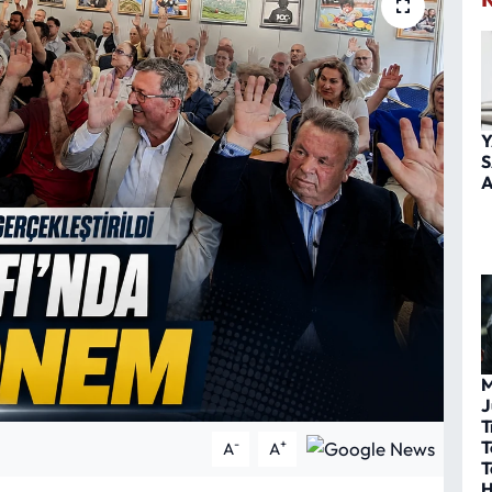
Y
S
A
M
J
T
T
-
+
A
A
T
H