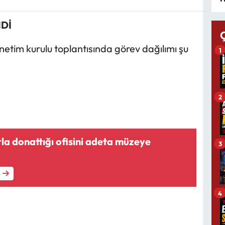
Dİ
netim kurulu toplantısında görev dağılımı şu
1
2
la donattığı ofisini adeta müzeye
3
4