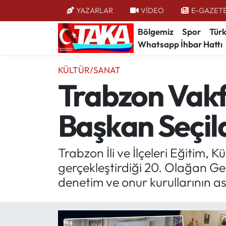
YAZARLAR
VİDEO
E-GAZET
Bölgemiz
Spor
Türk
Bölgemiz
Trabzon Nöbetçi Eczaneler
Whatsapp İhbar Hattı
Spor
Trabzon Hava Durumu
KÜLTÜR/SANAT
Trabzon Vakf
Türkiye
Trabzon Trafik Yoğunluk Haritası
Başkan Seçil
Kültür/Sanat
Süper Lig Puan Durumu ve Fikstür
Politika
Tüm Manşetler
Trabzon İli ve İlçeleri Eğitim,
gerçekleştirdiği 20. Olağan Gen
Politik Kulis
Son Dakika Haberleri
denetim ve onur kurullarının asil
Dünya
Haber Arşivi
Magazin