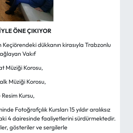
İYLE ÖNE Ç
IKIYOR
Keçiörendeki dükkanın kirasıyla Trabzonlu
sağlayan Vakıf
t Müziği Korosu,
lk Müziği Korosu,
 Resim Kursu,
nde Fotoğrafçılık Kursları 15 yıldır aralıksız
i 4 dairesinde faaliyetlerini sürdürmektedir.
ler, gösteriler ve sergilerle