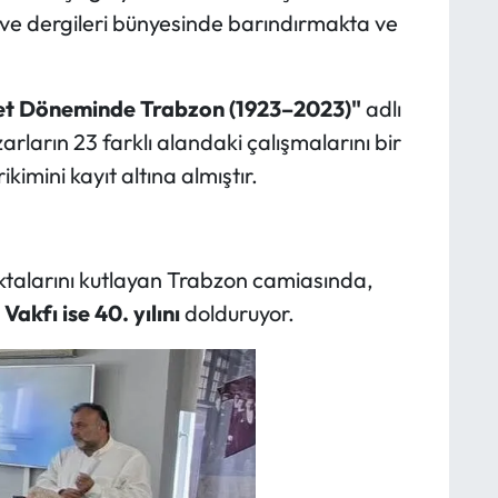
ı ve dergileri bünyesinde barındırmakta ve
et D
öneminde Trabzon (1923
–2023)"
adlı
rların 23 farklı alandaki çalışmalarını bir
ikimini kayıt altına almıştır.
oktalarını kutlayan Trabzon camiasında,
akfı ise 40. yılını
dolduruyor.