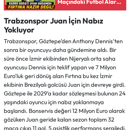
Maçındaki Futbol Alarm
Verdi
Ekonomi
Trabzonspor Juan İçin Nabız
Yokluyor
Sağlık
Trabzonspor, Göztepe’den Anthony Dennis’ten
Turizm
sonra bir oyuncuyu daha gündemine aldı. Bir
süre önce İzmir ekibinden Nijeryalı orta saha
Teknoloji
oyuncusu Dennis için teklif yapan ve 7 Milyon
Euro’luk geri dönüş alan Fırtına bu kez İzmir
ekibinin Brezilyalı golcüsü Juan için devreye girdi.
Göztepe ile 2029’a kadar sözleşmesi bulunan 24
yaşındaki oyuncu için nabız yoklanmaya
başlandı. Bonservis değeri 12 Milyon Euro olarak
gözüken Juan geride kalan sezon toplam 32
maça çıkıp 11 gol, 5 asistlik performans sergiledi.