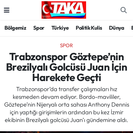
Bölgemiz
Trabzon Nöbetçi Eczaneler
Bölgemiz
Spor
Türkiye
Politik Kulis
Dünya
Spor
Trabzon Hava Durumu
SPOR
Türkiye
Trabzon Trafik Yoğunluk Haritası
Trabzonspor Göztepe’nin
Brezilyalı Golcüsü Juan İçin
Kültür/Sanat
Süper Lig Puan Durumu ve Fikstür
Harekete Geçti
Politika
Tüm Manşetler
Trabzonspor’da transfer çalışmaları hız
kesmeden devam ediyor. Bordo-mavililer,
Politik Kulis
Son Dakika Haberleri
Göztepe’nin Nijeryalı orta sahası Anthony Dennis
için yaptığı girişimlerin ardından bu kez İzmir
Dünya
Haber Arşivi
ekibinin Brezilyalı golcüsü Juan’ı gündemine aldı.
Magazin