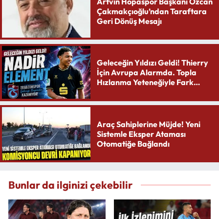
Artvin Hopaspor Başkanı Özcan
Çakmakçıoğlu’ndan Taraftara
Geri Dönüş Mesajı
Geleceğin Yıldızı Geldi! Thierry
İçin Avrupa Alarmda. Topla
Hızlanma Yeteneğiyle Fark
Yaratıyor
Araç Sahiplerine Müjde! Yeni
Sistemle Eksper Ataması
Otomatiğe Bağlandı
Bunlar da ilginizi çekebilir