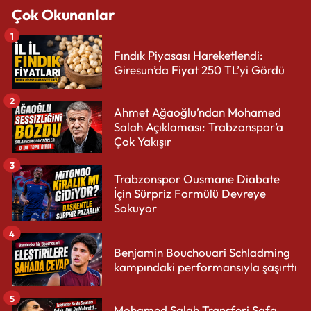
Çok Okunanlar
1
Fındık Piyasası Hareketlendi:
Giresun’da Fiyat 250 TL’yi Gördü
2
Ahmet Ağaoğlu’ndan Mohamed
Salah Açıklaması: Trabzonspor’a
Çok Yakışır
3
Trabzonspor Ousmane Diabate
İçin Sürpriz Formülü Devreye
Sokuyor
4
Benjamin Bouchouari Schladming
kampındaki performansıyla şaşırttı
5
Mohamed Salah Transferi Safa