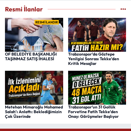
Resmi İlanlar
RESMİ İLANDIR
OF BELEDİYE BAŞKANLIĞI
Trabzonspor’da Göztepe
TAŞINMAZ SATIŞ İHALESİ
Yenilgisi Sonrası Tekke’den
Kritik Mesajlar
Metehan Mimaroğlu Mohamed
Trabzonspor’un 31 Gollük
Salah’ı Anlattı: Beklediğimizin
Forvetine Fatih Tekke’den
Çok Üzerinde
Onay: Görüşmeler Başlıyor