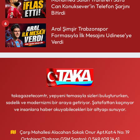
Can Konuksever’in Telefon Şarjını
Bitirdi
6
Aral Şimşir Trabzonspor
Formasıyla İlk Mesajını Udinese’ye
Verdi
takagazetecomtr, yepyeni temasıyla sizleri buluştururken,
sadelik ve modernizmi bir araya getiriyor. Şatafattan kaçınıyor
ve insanlara haber okuyabilecekleri bir altyapı sunuyor.
Çarşı Mahallesi Alacahan Sokak Onur Apt.Kat:4 No: 19
Ortahisar/Trabzon GSM Santral: 0 549 609 14 61