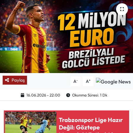
Mektup Galeri
Röportaj
Manşet
Köşe Yazıları
Karikatür Galeri
Paylaş
-
+
A
A
BIK
16.06.2026 - 22:00
Okunma Süresi: 1 Dk
ASTROLOJİ
Spor Yazıları
Trabzonspor Lige Hazır
Değil: Göztepe
Mektup Galeri