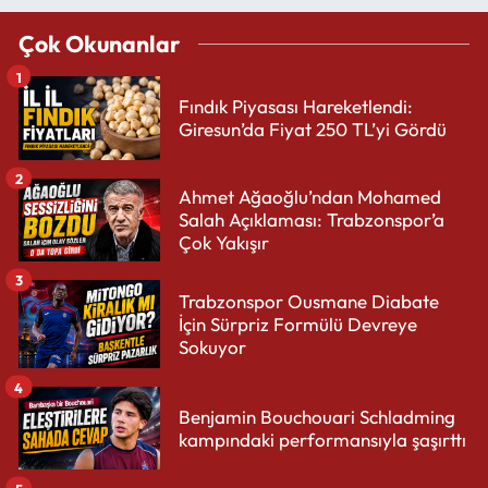
Çok Okunanlar
1
Fındık Piyasası Hareketlendi:
Giresun’da Fiyat 250 TL’yi Gördü
2
Ahmet Ağaoğlu’ndan Mohamed
Salah Açıklaması: Trabzonspor’a
Çok Yakışır
3
Trabzonspor Ousmane Diabate
İçin Sürpriz Formülü Devreye
Sokuyor
4
Benjamin Bouchouari Schladming
kampındaki performansıyla şaşırttı