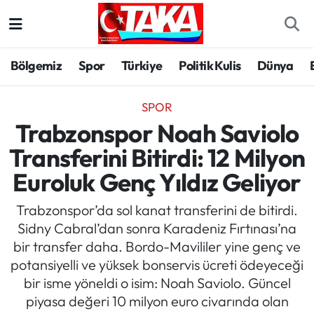
Bölgemiz
Trabzon Nöbetçi Eczaneler
Bölgemiz
Spor
Türkiye
Politik Kulis
Dünya
Spor
Trabzon Hava Durumu
SPOR
Türkiye
Trabzon Trafik Yoğunluk Haritası
Trabzonspor Noah Saviolo
Transferini Bitirdi: 12 Milyon
Kültür/Sanat
Süper Lig Puan Durumu ve Fikstür
Euroluk Genç Yıldız Geliyor
Politika
Tüm Manşetler
Trabzonspor’da sol kanat transferini de bitirdi.
Sidny Cabral’dan sonra Karadeniz Fırtınası’na
Politik Kulis
Son Dakika Haberleri
bir transfer daha. Bordo-Mavililer yine genç ve
potansiyelli ve yüksek bonservis ücreti ödeyeceği
Dünya
Haber Arşivi
bir isme yöneldi o isim: Noah Saviolo. Güncel
piyasa değeri 10 milyon euro civarında olan
Magazin