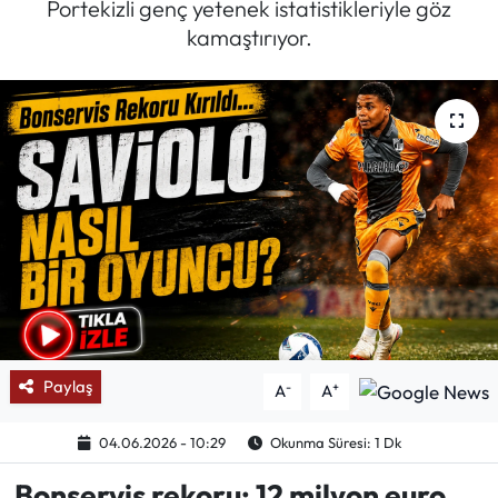
Portekizli genç yetenek istatistikleriyle göz
kamaştırıyor.
Mektup Galeri
Röportaj
Manşet
Köşe Yazıları
Karikatür Galeri
BIK
ASTROLOJİ
Paylaş
-
+
A
A
Spor Yazıları
04.06.2026 - 10:29
Okunma Süresi: 1 Dk
Bonservis rekoru: 12 milyon euro
Mektup Galeri