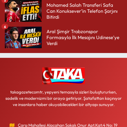
5
Mohamed Salah Transferi Safa
Can Konuksever’in Telefon Şarjını
Bitirdi
6
Aral Şimşir Trabzonspor
Formasıyla İlk Mesajını Udinese’ye
Verdi
takagazetecomtr, yepyeni temasıyla sizleri buluştururken,
sadelik ve modernizmi bir araya getiriyor. Şatafattan kaçınıyor
ve insanlara haber okuyabilecekleri bir altyapı sunuyor.
Çarşı Mahallesi Alacahan Sokak Onur Apt.Kat:4 No: 19