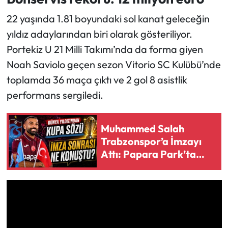
22 yaşında 1.81 boyundaki sol kanat geleceğin
Ekonomi
yıldız adaylarından biri olarak gösteriliyor.
Portekiz U 21 Milli Takımı’nda da forma giyen
Sağlık
Noah Saviolo geçen sezon Vitorio SC Kulübü’nde
Turizm
toplamda 36 maça çıktı ve 2 gol 8 asistlik
performans sergiledi.
Teknoloji
Muhammed Salah
Trabzonspor’a İmzayı
Attı: Papara Park’ta
Tarihi Gece