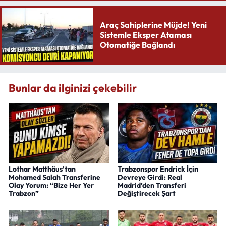
Araç Sahiplerine Müjde! Yeni
Sistemle Eksper Ataması
Otomatiğe Bağlandı
Bunlar da ilginizi çekebilir
Lothar Matthäus’tan
Trabzonspor Endrick İçin
Mohamed Salah Transferine
Devreye Girdi: Real
Olay Yorum: “Bize Her Yer
Madrid’den Transferi
Trabzon”
Değiştirecek Şart