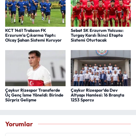
KCT 1461 Trabzon FK
Sebat SK Erzurum Yolcusu:
Erzurum’a Çıkarma Yaptı:
Turgay Karslı İkinci Etapta
Olcay Şahan Sistemi Kuruyor
Sistemi Oturtacak
Çaykur Rizespor Transferde
Çaykur Rizespor’da Dev
Üç Genç İsme Yöneldi: Birinde
Altyapı Hamlesi: 16 Branşta
Sürpriz Gelişme
1253 Sporcu
Yorumlar