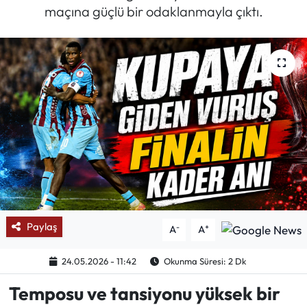
maçına güçlü bir odaklanmayla çıktı.
Mektup Galeri
Röportaj
Manşet
Köşe Yazıları
Karikatür Galeri
BIK
Paylaş
-
+
A
A
ASTROLOJİ
24.05.2026 - 11:42
Okunma Süresi: 2 Dk
Spor Yazıları
Temposu ve tansiyonu yüksek bir
Mektup Galeri