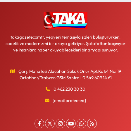
takagazetecomtr, yepyeni temasıyla sizleri buluştururken,
sadelik ve modernizmi bir araya getiriyor. Şatafattan kaçınıyor
ve insanlara haber okuyabilecekleri bir altyapı sunuyor.
Çarşı Mahallesi Alacahan Sokak Onur Apt.Kat:4 No: 19
Ortahisar/Trabzon GSM Santral: 0 549 609 14 61
0 462 230 30 30
[email protected]