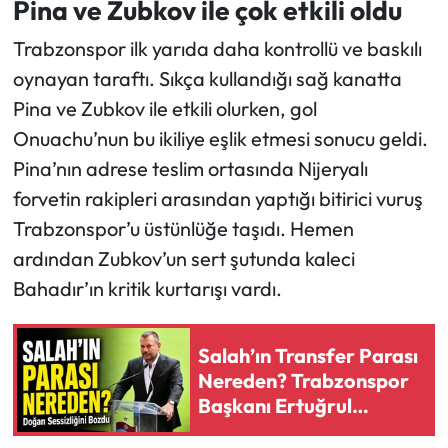
Pina ve Zubkov ile çok etkili oldu
Trabzonspor ilk yarıda daha kontrollü ve baskılı
oynayan taraftı. Sıkça kullandığı sağ kanatta
Pina ve Zubkov ile etkili olurken, gol
Onuachu’nun bu ikiliye eşlik etmesi sonucu geldi.
Pina’nın adrese teslim ortasında Nijeryalı
forvetin rakipleri arasından yaptığı bitirici vuruş
Trabzonspor’u üstünlüğe taşıdı. Hemen
ardından Zubkov’un sert şutunda kaleci
Bahadır’ın kritik kurtarışı vardı.
Salah’ın Transfer Parası
Nereden? Trabzonspor
Başkanı Ertuğrul
Doğan’dan İddialara