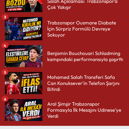
Salah Açıklaması: Trabzonspor’a
Çok Yakışır
3
Trabzonspor Ousmane Diabate
İçin Sürpriz Formülü Devreye
Sokuyor
4
Benjamin Bouchouari Schladming
kampındaki performansıyla şaşırttı
5
Mohamed Salah Transferi Safa
Can Konuksever’in Telefon Şarjını
Bitirdi
6
Aral Şimşir Trabzonspor
Formasıyla İlk Mesajını Udinese’ye
Verdi