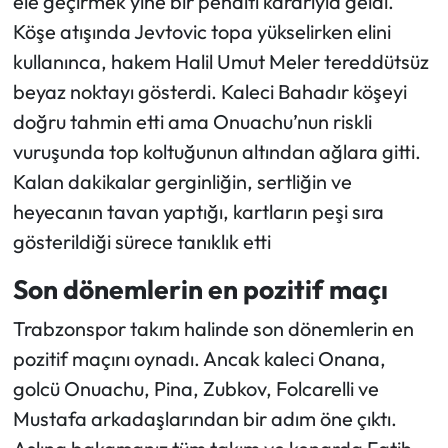
ele geçirmek yine bir penaltı kararıyla geldi.
Köşe atışında Jevtovic topa yükselirken elini
kullanınca, hakem Halil Umut Meler tereddütsüz
beyaz noktayı gösterdi. Kaleci Bahadır köşeyi
doğru tahmin etti ama Onuachu’nun riskli
vuruşunda top koltuğunun altından ağlara gitti.
Kalan dakikalar gerginliğin, sertliğin ve
heyecanın tavan yaptığı, kartların peşi sıra
gösterildiği sürece tanıklık etti
Son dönemlerin en pozitif maçı
Trabzonspor takım halinde son dönemlerin en
pozitif maçını oynadı. Ancak kaleci Onana,
golcü Onuachu, Pina, Zubkov, Folcarelli ve
Mustafa arkadaşlarından bir adım öne çıktı.