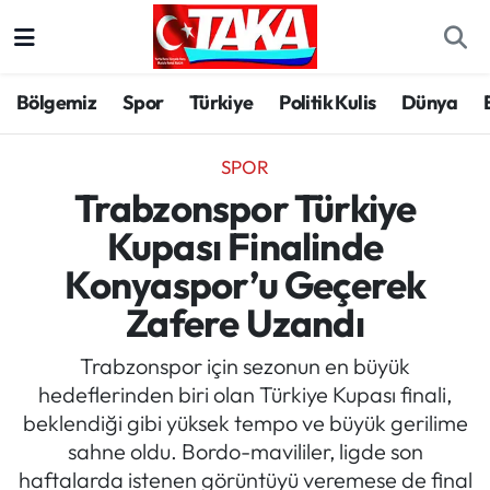
Bölgemiz
Trabzon Nöbetçi Eczaneler
Bölgemiz
Spor
Türkiye
Politik Kulis
Dünya
Spor
Trabzon Hava Durumu
SPOR
Türkiye
Trabzon Trafik Yoğunluk Haritası
Trabzonspor Türkiye
Kupası Finalinde
Kültür/Sanat
Süper Lig Puan Durumu ve Fikstür
Konyaspor’u Geçerek
Politika
Tüm Manşetler
Zafere Uzandı
Politik Kulis
Son Dakika Haberleri
Trabzonspor için sezonun en büyük
hedeflerinden biri olan Türkiye Kupası finali,
Dünya
Haber Arşivi
beklendiği gibi yüksek tempo ve büyük gerilime
sahne oldu. Bordo-mavililer, ligde son
Magazin
haftalarda istenen görüntüyü veremese de final