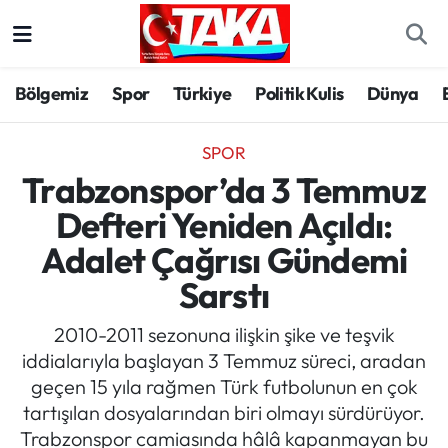
Bölgemiz
Trabzon Nöbetçi Eczaneler
Bölgemiz
Spor
Türkiye
Politik Kulis
Dünya
Spor
Trabzon Hava Durumu
SPOR
Türkiye
Trabzon Trafik Yoğunluk Haritası
Trabzonspor’da 3 Temmuz
Defteri Yeniden Açıldı:
Kültür/Sanat
Süper Lig Puan Durumu ve Fikstür
Adalet Çağrısı Gündemi
Politika
Tüm Manşetler
Sarstı
Politik Kulis
Son Dakika Haberleri
2010-2011 sezonuna ilişkin şike ve teşvik
iddialarıyla başlayan 3 Temmuz süreci, aradan
Dünya
Haber Arşivi
geçen 15 yıla rağmen Türk futbolunun en çok
tartışılan dosyalarından biri olmayı sürdürüyor.
Magazin
Trabzonspor camiasında hâlâ kapanmayan bu