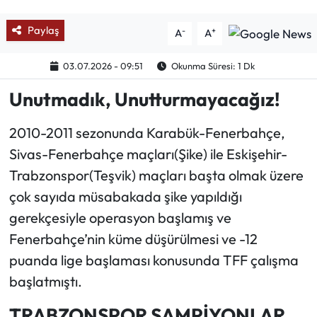
Paylaş
-
+
Ekonomi
A
A
03.07.2026 - 09:51
Okunma Süresi: 1 Dk
Sağlık
Unutmadık, Unutturmayacağız!
Turizm
2010-2011 sezonunda Karabük-Fenerbahçe,
Teknoloji
Sivas-Fenerbahçe maçları(Şike) ile Eskişehir-
Trabzonspor(Teşvik) maçları başta olmak üzere
çok sayıda müsabakada şike yapıldığı
gerekçesiyle operasyon başlamış ve
Fenerbahçe’nin küme düşürülmesi ve -12
puanda lige başlaması konusunda TFF çalışma
başlatmıştı.
TRABZONSPOR ŞAMPİYONLAR