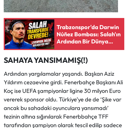
Trabzonspor'da Darwin
Núñez Bombası: Salah'ın
Ardından Bir Dünya
Yıldızı Daha
SAHAYA YANSIMAMIŞ(!)
Ardından yargılamalar yaşandı. Başkan Aziz
Yıldırım cezaevine girdi. Fenerbahçe Başkanı Ali
Koç ise UEFA şampiyonlar ligine 30 milyon Euro
vererek sponsor oldu. Türkiye’ye de de ‘Şike var
ancak bu sahadaki oyunculara yansımadı’
tezinin altına sığınılarak Fenerbbahçe TFF
tarafından şampiyon olarak tescil edilip sadece