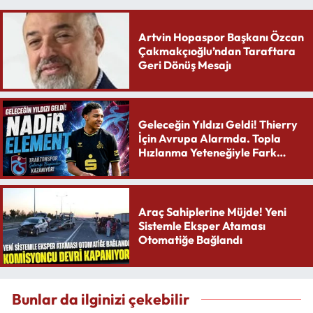
Artvin Hopaspor Başkanı Özcan
Çakmakçıoğlu’ndan Taraftara
Geri Dönüş Mesajı
Geleceğin Yıldızı Geldi! Thierry
İçin Avrupa Alarmda. Topla
Hızlanma Yeteneğiyle Fark
Yaratıyor
Araç Sahiplerine Müjde! Yeni
Sistemle Eksper Ataması
Otomatiğe Bağlandı
Bunlar da ilginizi çekebilir