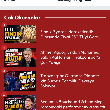
Anlattı
Yolculuğuna Uğurladı
Çok Okunanlar
1
Fındık Piyasası Hareketlendi:
Giresun’da Fiyat 250 TL’yi Gördü
2
Ahmet Ağaoğlu’ndan Mohamed
Salah Açıklaması: Trabzonspor’a
Çok Yakışır
3
Trabzonspor Ousmane Diabate
İçin Sürpriz Formülü Devreye
Sokuyor
4
Benjamin Bouchouari Schladming
kampındaki performansıyla şaşırttı