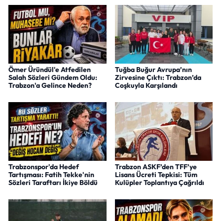
Ömer Üründül'e Atfedilen
Tuğba Buğur Avrupa’nın
Salah Sözleri Gündem Oldu:
Zirvesine Çıktı: Trabzon’da
Trabzon'a Gelince Neden?
Coşkuyla Karşılandı
Trabzonspor'da Hedef
Trabzon ASKF’den TFF’ye
Tartışması: Fatih Tekke'nin
Lisans Ücreti Tepkisi: Tüm
Sözleri Taraftarı İkiye Böldü
Kulüpler Toplantıya Çağrıldı