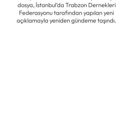
dosya, İstanbul’da Trabzon Dernekleri
Mektup Galeri
Federasyonu tarafından yapılan yeni
açıklamayla yeniden gündeme taşındı.
Röportaj
Manşet
Köşe Yazıları
Karikatür Galeri
BIK
ASTROLOJİ
Spor Yazıları
Mektup Galeri