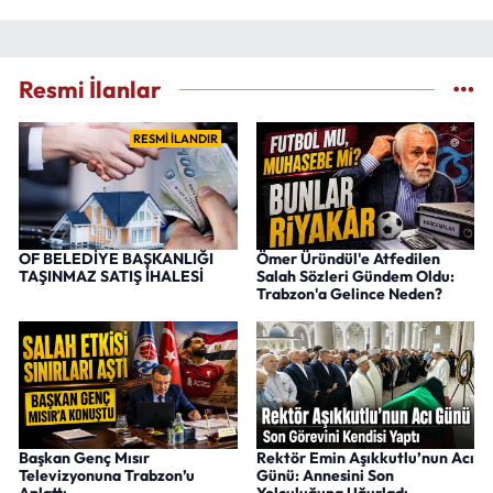
Resmi İlanlar
RESMİ İLANDIR
OF BELEDİYE BAŞKANLIĞI
Ömer Üründül'e Atfedilen
TAŞINMAZ SATIŞ İHALESİ
Salah Sözleri Gündem Oldu:
Trabzon'a Gelince Neden?
Başkan Genç Mısır
Rektör Emin Aşıkkutlu’nun Acı
Televizyonuna Trabzon’u
Günü: Annesini Son