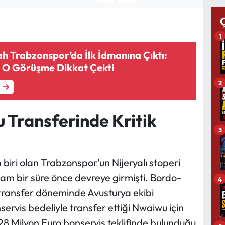
1
 Trabzonspor’da İlk İdmanına Çıktı:
le O Görüşme Dikkat Çekti
2
Transferinde Kritik
3
biri olan Trabzonspor’un Nijeryalı stoperi
lham bir süre önce devreye girmişti. Bordo-
4
 transfer döneminde Avusturya ekibi
ervis bedeliyle transfer ettiği Nwaiwu için
8 Milyon Euro bonservis teklifinde bulunduğu