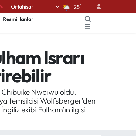
°
Ortahisar
16
25
02
Resmi İlanlar
07
44
lham Israrı
70
76
rebilir
i Chibuike Nwaiwu oldu.
ya temsilcisi Wolfsberger’den
ngiliz ekibi Fulham’ın ilgisi