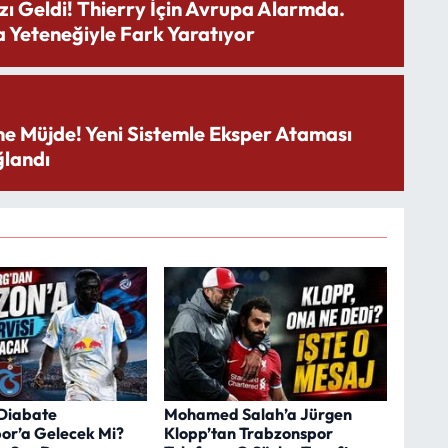
zı Geldi! Thierry İçin Avrupa Alarmda.
 Yeteneğiyle Fark Yaratıyor
ne Müjde! Yeni Sistemle Eksper Ataması
landı
Diabate
Mohamed Salah’a Jürgen
or’a Gelecek Mi?
Klopp’tan Trabzonspor