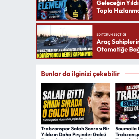
Geleceğin Yıldı
Topla Hızlanma
EDITÖRÜN SEÇTIĞI
Araç Sahipleri
Otomatiğe Bağ
Bunlar da ilginizi çekebilir
Trabzonspor Salah Sonrası Bir
Soumaila 
Yıldızın Daha Peşinde: Golcü
Trabzonsp