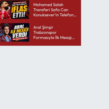
Mohamed Salah
Transferi Safa Can
Konuksever’in Telefon
Şarjını Bitirdi
Aral Şimşir
Trabzonspor
Formasıyla İlk Mesajını
Udinese’ye Verdi