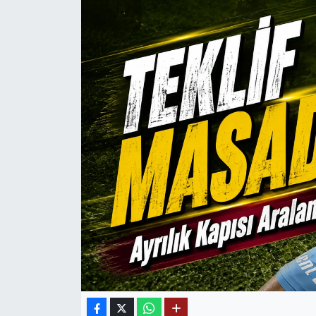
Mektup Galeri
Röportaj
Manşet
Köşe Yazıları
Karikatür Galeri
BIK
ASTROLOJİ
Spor Yazıları
Mektup Galeri