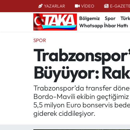
YAZARLAR
VİDEO
E-GAZET
Bölgemiz
Spor
Türk
Bölgemiz
Trabzon Nöbetçi Eczaneler
Whatsapp İhbar Hattı
Spor
Trabzon Hava Durumu
SPOR
Trabzonspor’
Türkiye
Trabzon Trafik Yoğunluk Haritası
Büyüyor: Rak
Kültür/Sanat
Süper Lig Puan Durumu ve Fikstür
Politika
Tüm Manşetler
Trabzonspor’da transfer dönem
Bordo-Mavili ekibin geçtiğimi
Politik Kulis
Son Dakika Haberleri
5,5 milyon Euro bonservis bedeliy
Dünya
Haber Arşivi
giderek ciddileşiyor.
Magazin