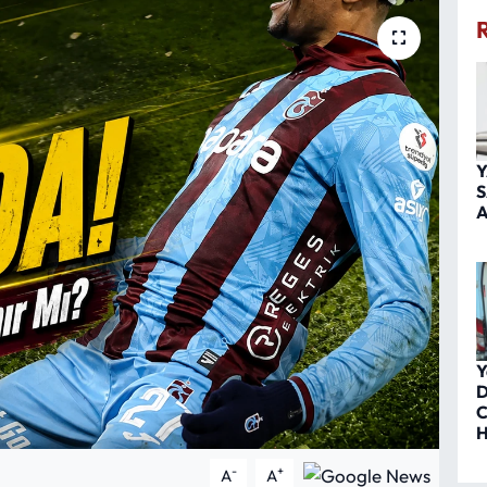
Y
S
A
Y
D
C
H
-
+
A
A