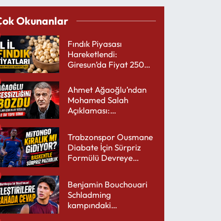
Çok Okunanlar
Fındık Piyasası
Hareketlendi:
Giresun’da Fiyat 250
TL’yi Gördü
Ahmet Ağaoğlu’ndan
Mohamed Salah
Açıklaması:
Trabzonspor’a Çok
Yakışır
Trabzonspor Ousmane
Diabate İçin Sürpriz
Formülü Devreye
Sokuyor
Benjamin Bouchouari
Schladming
kampındaki
performansıyla şaşırttı