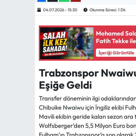
04.07.2026 - 15:30
Okunma Süresi: 1 Dk
Ekonomi
Sağlık
Mohamed Salah
Fatih Tekke i
Turizm
İçeriği Görüntüle
Teknoloji
Trabzonspor Nwaiwu 
Eşiğe Geldi
Transfer döneminin ilgi odaklarından 
Chibuike Nwaiwu için İngiliz ekibi Fu
Mavili ekibin geride kalan sezon ara
Wolfsberger’den 5,5 Milyon Euro bons
Fulham’ın Trabzonspor’a son olarak 2