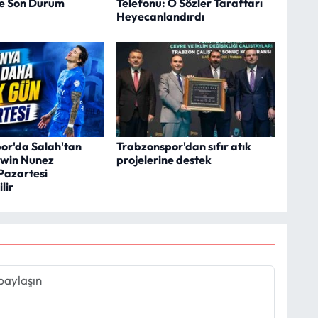
e Son Durum
Telefonu: O Sözler Taraftarı
Heyecanlandırdı
or'da Salah'tan
Trabzonspor'dan sıfır atık
win Nunez
projelerine destek
Pazartesi
lir