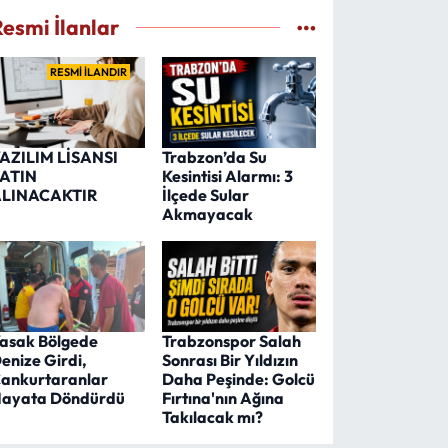
Resmi İlanlar
RESMİ İLANDIR
AZILIM LİSANSI
Trabzon’da Su
ATIN
Kesintisi Alarmı: 3
LINACAKTIR
İlçede Sular
Akmayacak
asak Bölgede
Trabzonspor Salah
enize Girdi,
Sonrası Bir Yıldızın
ankurtaranlar
Daha Peşinde: Golcü
ayata Döndürdü
Fırtına'nın Ağına
Takılacak mı?