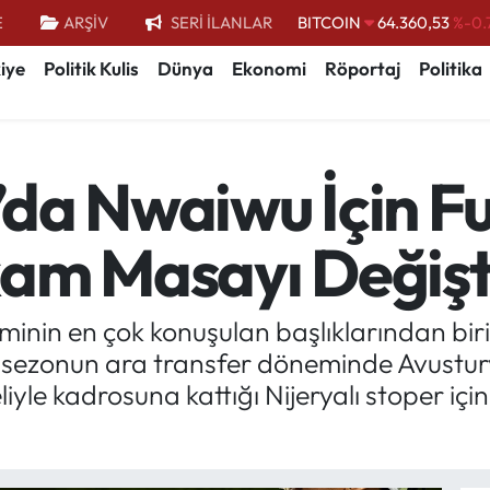
E
ARŞİV
SERİ İLANLAR
DOLAR
47,7143
%0.
EURO
55,0317
%-0.
iye
Politik Kulis
Dünya
Ekonomi
Röportaj
Politika
STERLİN
64,2463
%0.
GRAM ALTIN
6574.81
%1.
da Nwaiwu İçin Fu
BİST100
13.799
%
BITCOIN
64.360,53
%-0.
am Masayı Değişti
inin en çok konuşulan başlıklarından bir
z sezonun ara transfer döneminde Avustur
le kadrosuna kattığı Nijeryalı stoper için İ