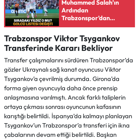
Muhammed Salah’ın
Ardından
Ekonomi
Trabzonspor’dan
Romelu Lukaku Hamlesi
Sağlık
Trabzonspor Viktor Tsygankov
Transferinde Kararı Bekliyor
Turizm
Transfer çalışmalarını sürdüren Trabzonspor’da
Teknoloji
gözler Ukraynalı sağ kanat oyuncusu Viktor
Tsygankov’a çevrilmiş durumda. Girona’da
forma giyen oyuncuyla daha önce prensip
anlaşmasına varılmıştı. Ancak farklı taliplerin
ortaya çıkması sonrası oyuncunun kafasının
karıştığı belirtildi. İspanya’da kalmayı planlayan
Tsygankov’un Trabzonspor’a transferi için ikna
çabalarının devam ettiği belirtildi. Başkan