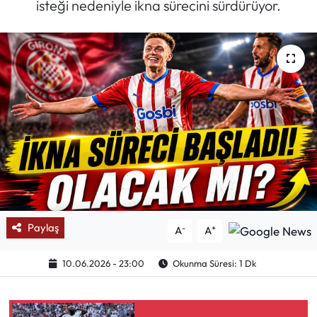
isteği nedeniyle ikna sürecini sürdürüyor.
Mektup Galeri
Röportaj
Manşet
Köşe Yazıları
Karikatür Galeri
BIK
Paylaş
-
+
A
A
ASTROLOJİ
10.06.2026 - 23:00
Okunma Süresi: 1 Dk
Spor Yazıları
Mektup Galeri