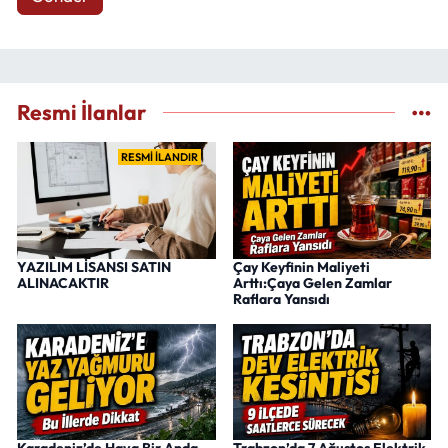
Resmi İlanlar
RESMİ İLANDIR
YAZILIM LİSANSI SATIN
Çay Keyfinin Maliyeti
ALINACAKTIR
Arttı:Çaya Gelen Zamlar
Raflara Yansıdı
Karadeniz’de Hava Bir Anda
Trabzon’da 7 Ağustos Elektrik