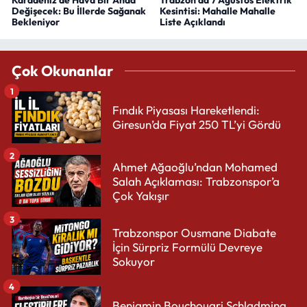
Değişecek: Bu İllerde Sağanak
Kesintisi: Mahalle Mahalle
Bekleniyor
Liste Açıklandı
Çok Okunanlar
1
Fındık Piyasası Hareketlendi:
Giresun’da Fiyat 250 TL’yi Gördü
2
Ahmet Ağaoğlu’ndan Mohamed
Salah Açıklaması: Trabzonspor’a
Çok Yakışır
3
Trabzonspor Ousmane Diabate
İçin Sürpriz Formülü Devreye
Sokuyor
4
Benjamin Bouchouari Schladming