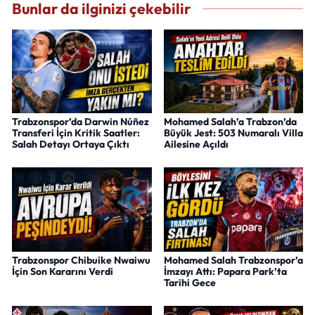
Bunlar da ilginizi çekebilir
Trabzonspor’da Darwin Núñez
Mohamed Salah’a Trabzon’da
Transferi İçin Kritik Saatler:
Büyük Jest: 503 Numaralı Villa
Salah Detayı Ortaya Çıktı
Ailesine Açıldı
Trabzonspor Chibuike Nwaiwu
Mohamed Salah Trabzonspor’a
İçin Son Kararını Verdi
İmzayı Attı: Papara Park’ta
Tarihi Gece