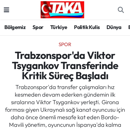
Bölgemiz
Trabzon Nöbetçi Eczaneler
Bölgemiz
Spor
Türkiye
Politik Kulis
Dünya
Spor
Trabzon Hava Durumu
SPOR
Türkiye
Trabzon Trafik Yoğunluk Haritası
Trabzonspor'da Viktor
Tsygankov Transferinde
Kültür/Sanat
Süper Lig Puan Durumu ve Fikstür
Kritik Süreç Başladı
Politika
Tüm Manşetler
Trabzonspor'da transfer çalışmaları hız
kesmeden devam ederken gündemin ilk
Politik Kulis
Son Dakika Haberleri
sıralarına Viktor Tsygankov yerleşti. Girona
forması giyen Ukraynalı sağ kanat oyuncusu için
Dünya
Haber Arşivi
daha önce önemli mesafe kat eden Bordo-
Mavili yönetim, oyuncunun İspanya'da kalma
Magazin