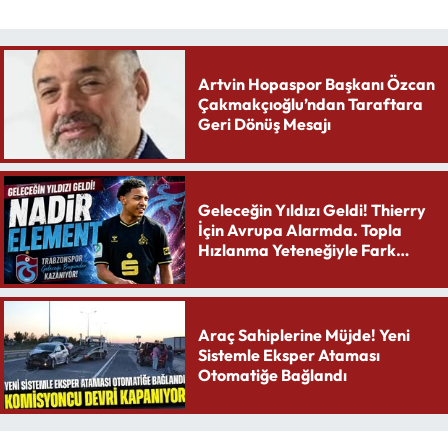
Artvin Hopaspor Başkanı Özcan
Çakmakçıoğlu’ndan Taraftara
Geri Dönüş Mesajı
Geleceğin Yıldızı Geldi! Thierry
İçin Avrupa Alarmda. Topla
Hızlanma Yeteneğiyle Fark
Yaratıyor
Araç Sahiplerine Müjde! Yeni
Sistemle Eksper Ataması
Otomatiğe Bağlandı