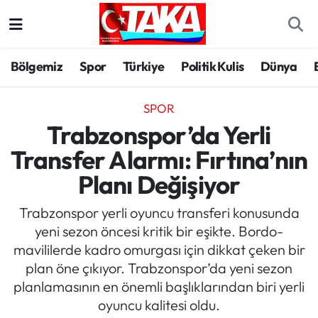
Bölgemiz
Trabzon Nöbetçi Eczaneler
Bölgemiz
Spor
Türkiye
Politik Kulis
Dünya
Spor
Trabzon Hava Durumu
SPOR
Türkiye
Trabzon Trafik Yoğunluk Haritası
Trabzonspor’da Yerli
Transfer Alarmı: Fırtına’nın
Kültür/Sanat
Süper Lig Puan Durumu ve Fikstür
Planı Değişiyor
Politika
Tüm Manşetler
Trabzonspor yerli oyuncu transferi konusunda
yeni sezon öncesi kritik bir eşikte. Bordo-
Politik Kulis
Son Dakika Haberleri
mavililerde kadro omurgası için dikkat çeken bir
plan öne çıkıyor. Trabzonspor’da yeni sezon
Dünya
Haber Arşivi
planlamasının en önemli başlıklarından biri yerli
oyuncu kalitesi oldu.
Magazin