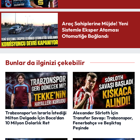
Yaratıyor
Araç Sahiplerine Müjde! Yeni
Sistemle Eksper Ataması
Otomatiğe Bağlandı
Bunlar da ilginizi çekebilir
Trabzonspor’un Israrla İstediği
Alexander Sörloth İçin
Milton Delgado İçin Boca’dan
Transfer Savaşı: Trabzonspor,
10 Milyon Dolarlık Ret
Fenerbahçe ve Beşiktaş
Peşinde