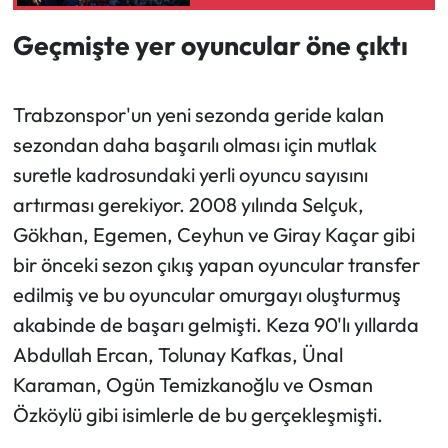
Dolarlık Ret
Geçmişte yer oyuncular öne çıktı
Ekonomi
Sağlık
Trabzonspor'un yeni sezonda geride kalan
sezondan daha başarılı olması için mutlak
Turizm
suretle kadrosundaki yerli oyuncu sayısını
Teknoloji
artırması gerekiyor. 2008 yılında Selçuk,
Gökhan, Egemen, Ceyhun ve Giray Kaçar gibi
bir önceki sezon çıkış yapan oyuncular transfer
edilmiş ve bu oyuncular omurgayı oluşturmuş
akabinde de başarı gelmişti. Keza 90'lı yıllarda
Abdullah Ercan, Tolunay Kafkas, Ünal
Karaman, Ogün Temizkanoğlu ve Osman
Özköylü gibi isimlerle de bu gerçekleşmişti.