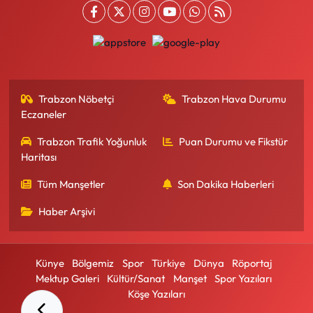
Trabzon Nöbetçi
Trabzon Hava Durumu
Eczaneler
Trabzon Trafik Yoğunluk
Puan Durumu ve Fikstür
Haritası
Tüm Manşetler
Son Dakika Haberleri
Haber Arşivi
Künye
Bölgemiz
Spor
Türkiye
Dünya
Röportaj
Mektup Galeri
Kültür/Sanat
Manşet
Spor Yazıları
Köşe Yazıları