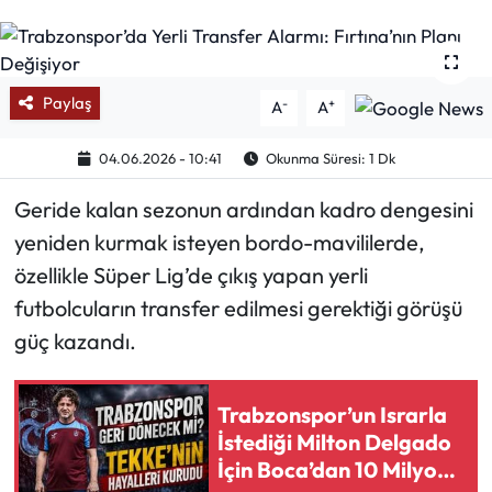
Mektup Galeri
Röportaj
Paylaş
-
+
A
A
Manşet
04.06.2026 - 10:41
Okunma Süresi: 1 Dk
Köşe Yazıları
Geride kalan sezonun ardından kadro dengesini
yeniden kurmak isteyen bordo-mavililerde,
Karikatür Galeri
özellikle Süper Lig’de çıkış yapan yerli
futbolcuların transfer edilmesi gerektiği görüşü
BIK
güç kazandı.
ASTROLOJİ
Trabzonspor’un Israrla
Spor Yazıları
İstediği Milton Delgado
İçin Boca’dan 10 Milyon
Mektup Galeri