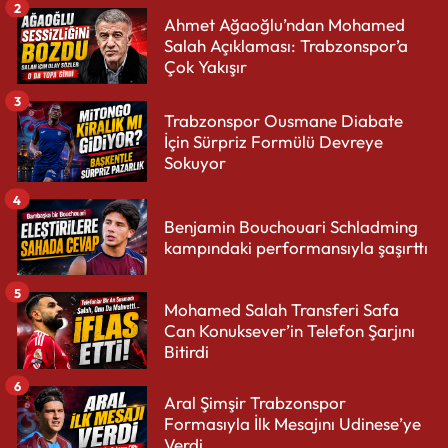
2
Ahmet Ağaoğlu’ndan Mohamed
Salah Açıklaması: Trabzonspor’a
Çok Yakışır
3
Trabzonspor Ousmane Diabate
İçin Sürpriz Formülü Devreye
Sokuyor
4
Benjamin Bouchouari Schladming
kampındaki performansıyla şaşırttı
5
Mohamed Salah Transferi Safa
Can Konuksever’in Telefon Şarjını
Bitirdi
6
Aral Şimşir Trabzonspor
Formasıyla İlk Mesajını Udinese’ye
Verdi