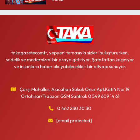
takagazetecomtr, yepyeni temasıyla sizleri buluştururken,
sadelik ve modernizmi bir araya getiriyor. Şatafattan kaçınıyor
ve insanlara haber okuyabilecekleri bir altyapı sunuyor.
Çarşı Mahallesi Alacahan Sokak Onur Apt.Kat:4 No: 19
Ortahisar/Trabzon GSM Santral: 0 549 609 14 61
0 462 230 30 30
[email protected]