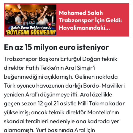
Mohamed Salah
Ekonomi
Trabzonspor İçin Geldi:
Havalimanındaki
Sağlık
Görüntüler Dünyayı
Şaşırttı
Turizm
En az 15 milyon euro isteniyor
Trabzonspor Başkanı Erturğul Doğan teknik
Teknoloji
direktör Fatih Tekke’nin Aral Şimşir’i
beğenmediğini açıklamıştı. Gelinen noktada
Türk oyuncu havuzunun darlığı Bordo-Mavilileri
yeniden Aral’ı düşünmeye itti. Aral özellikle
geçen sezon 12 gol 21 asistle Milli Takıma kadar
yükselmiş; ancak teknik direktör Montella’nın
skandal tercihleri nedeniyle ana kadroda yer
alamamıştı. Yurt basınında Aral için