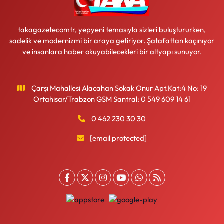
takagazetecomtr, yepyeni temasıyla sizleri buluştururken,
sadelik ve modernizmi bir araya getiriyor. Şatafattan kaçınıyor
ve insanlara haber okuyabilecekleri bir altyapı sunuyor.
Çarşı Mahallesi Alacahan Sokak Onur Apt.Kat:4 No: 19
Ortahisar/Trabzon GSM Santral: 0 549 609 14 61
0 462 230 30 30
[email protected]