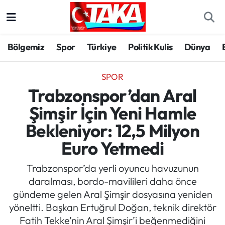
Bölgemiz
Trabzon Nöbetçi Eczaneler
Bölgemiz
Spor
Türkiye
Politik Kulis
Dünya
Spor
Trabzon Hava Durumu
SPOR
Türkiye
Trabzon Trafik Yoğunluk Haritası
Trabzonspor’dan Aral
Şimşir İçin Yeni Hamle
Kültür/Sanat
Süper Lig Puan Durumu ve Fikstür
Bekleniyor: 12,5 Milyon
Politika
Tüm Manşetler
Euro Yetmedi
Politik Kulis
Son Dakika Haberleri
Trabzonspor’da yerli oyuncu havuzunun
daralması, bordo-mavilileri daha önce
Dünya
Haber Arşivi
gündeme gelen Aral Şimşir dosyasına yeniden
yöneltti. Başkan Ertuğrul Doğan, teknik direktör
Magazin
Fatih Tekke’nin Aral Şimşir’i beğenmediğini