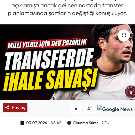
açıklamıştı ancak gelinen noktada transfer
Mektup Galeri
planlamasında şartların değiştiği konuşuluyor.
Röportaj
Manşet
Köşe Yazıları
Karikatür Galeri
BIK
ASTROLOJİ
Paylaş
-
+
A
A
Spor Yazıları
03.07.2026 - 08:42
Okunma Süresi: 2 Dk
Mektup Galeri