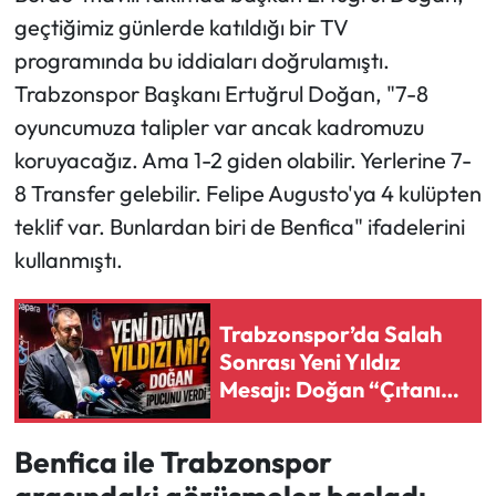
geçtiğimiz günlerde katıldığı bir TV
programında bu iddiaları doğrulamıştı.
Trabzonspor Başkanı Ertuğrul Doğan, "7-8
oyuncumuza talipler var ancak kadromuzu
koruyacağız. Ama 1-2 giden olabilir. Yerlerine 7-
8 Transfer gelebilir. Felipe Augusto'ya 4 kulüpten
teklif var. Bunlardan biri de Benfica" ifadelerini
kullanmıştı.
Trabzonspor’da Salah
Sonrası Yeni Yıldız
Mesajı: Doğan “Çıtanın
Farkındayız” Dedi
Benfica ile Trabzonspor