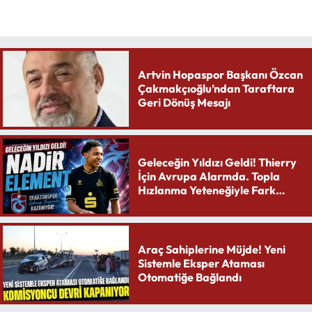
Artvin Hopaspor Başkanı Özcan
Çakmakçıoğlu’ndan Taraftara
Geri Dönüş Mesajı
Geleceğin Yıldızı Geldi! Thierry
İçin Avrupa Alarmda. Topla
Hızlanma Yeteneğiyle Fark
Yaratıyor
Araç Sahiplerine Müjde! Yeni
Sistemle Eksper Ataması
Otomatiğe Bağlandı