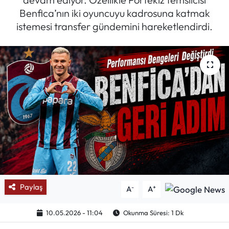
Benfica’nın iki oyuncuyu kadrosuna katmak
Mektup Galeri
istemesi transfer gündemini hareketlendirdi.
Röportaj
Manşet
Köşe Yazıları
Karikatür Galeri
BIK
ASTROLOJİ
Paylaş
-
+
A
A
Spor Yazıları
10.05.2026 - 11:04
Okunma Süresi: 1 Dk
Mektup Galeri