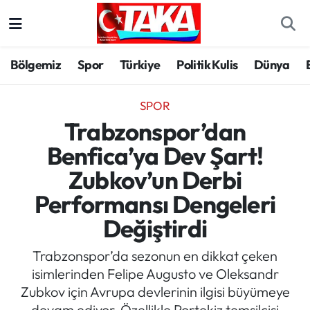
Bölgemiz
Trabzon Nöbetçi Eczaneler
Bölgemiz
Spor
Türkiye
Politik Kulis
Dünya
Spor
Trabzon Hava Durumu
SPOR
Türkiye
Trabzon Trafik Yoğunluk Haritası
Trabzonspor’dan
Benfica’ya Dev Şart!
Kültür/Sanat
Süper Lig Puan Durumu ve Fikstür
Zubkov’un Derbi
Politika
Tüm Manşetler
Performansı Dengeleri
Değiştirdi
Politik Kulis
Son Dakika Haberleri
Trabzonspor’da sezonun en dikkat çeken
Dünya
Haber Arşivi
isimlerinden Felipe Augusto ve Oleksandr
Zubkov için Avrupa devlerinin ilgisi büyümeye
Magazin
devam ediyor. Özellikle Portekiz temsilcisi