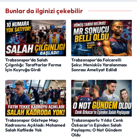
Bunlar da ilginizi çekebilir
Trabzonspor’da Salah
Trabzonspor’da Folcarelli
Çılgınlığı: Taraftarlar Forma
Şoku: Menisküs Yaralanması
İçin Kuyruğa Girdi
Sonrası Ameliyat Edildi
Trabzonspor Göztepe Maçı
Trabzonsporlu Yıldız Cenk
Kadrosunu Açıkladı: Mohamed
Özkacar’ın Eşinden Salah
Salah Kafilede Yok
Paylaşımı; O Not Gündem
Oldu