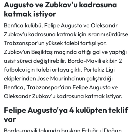
Augusto ve Zubkov'u kadrosuna
katmak istiyor
Ekonomi
Benfica kulübü, Felipe Augusto ve Oleksandr
Sağlık
Zubkov'u kadrosuna katmak için ısrarını sürdürse
Trabzonspor’un yüksek talebi tartışılıyor.
Turizm
Zubkov’un Beşiktaş maçında attığı gol ve yaptığı
Teknoloji
asist süreci değiştirebilir. Bordo-Mavili ekibin 2
futbolcu için talebi ortaya çıktı. Portekiz Ligi
ekiplerinden Jose Mourinho'nun çalıştırdığı
Benfica, Trabzonspor'dan Felipe Augusto ve
Oleksandr Zubkov'u kadrosuna katmak istiyor.
Felipe Augusto'ya 4 kulüpten teklif
var
Bordo-mavili takımda başkan Ertuğrul Doğan,