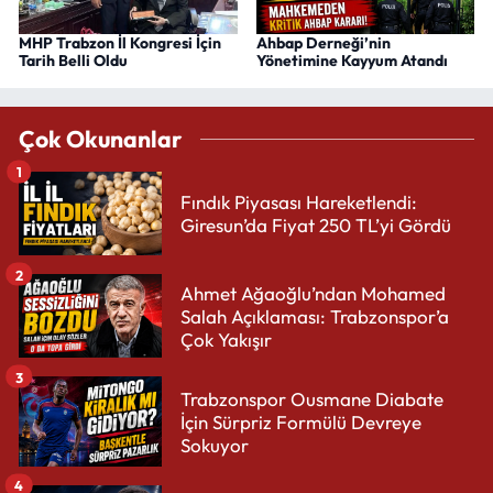
MHP Trabzon İl Kongresi İçin
Ahbap Derneği’nin
Tarih Belli Oldu
Yönetimine Kayyum Atandı
Çok Okunanlar
1
Fındık Piyasası Hareketlendi:
Giresun’da Fiyat 250 TL’yi Gördü
2
Ahmet Ağaoğlu’ndan Mohamed
Salah Açıklaması: Trabzonspor’a
Çok Yakışır
3
Trabzonspor Ousmane Diabate
İçin Sürpriz Formülü Devreye
Sokuyor
4