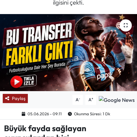
ilgisini çekti.
Mektup Galeri
Röportaj
Manşet
Köşe Yazıları
Karikatür Galeri
BIK
Paylaş
-
+
A
A
ASTROLOJİ
05.06.2026 - 09:11
Okunma Süresi: 1 Dk
Spor Yazıları
Büyük fayda sağlayan
Mektup Galeri