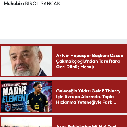
Muhabir:
BİROL SANCAK
Artvin Hopaspor Başkanı Özcan
Çakmakçıoğlu’ndan Taraftara
Geri Dönüş Mesajı
Geleceğin Yıldızı Geldi! Thierry
İçin Avrupa Alarmda. Topla
Hızlanma Yeteneğiyle Fark
Yaratıyor
Araç Sahiplerine Müjde! Yeni