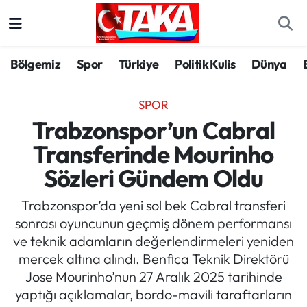
Bölgemiz
Trabzon Nöbetçi Eczaneler
Bölgemiz
Spor
Türkiye
Politik Kulis
Dünya
Spor
Trabzon Hava Durumu
SPOR
Türkiye
Trabzon Trafik Yoğunluk Haritası
Trabzonspor’un Cabral
Transferinde Mourinho
Kültür/Sanat
Süper Lig Puan Durumu ve Fikstür
Sözleri Gündem Oldu
Politika
Tüm Manşetler
Trabzonspor’da yeni sol bek Cabral transferi
sonrası oyuncunun geçmiş dönem performansı
Politik Kulis
Son Dakika Haberleri
ve teknik adamların değerlendirmeleri yeniden
mercek altına alındı. Benfica Teknik Direktörü
Dünya
Haber Arşivi
Jose Mourinho’nun 27 Aralık 2025 tarihinde
yaptığı açıklamalar, bordo-mavili taraftarların
Magazin