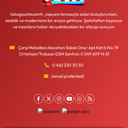
takagazetecomtr, yepyeni temasıyla sizleri buluştururken,
sadelik ve modernizmi bir araya getiriyor. Şatafattan kaçınıyor
ve insanlara haber okuyabilecekleri bir altyapı sunuyor.
Çarşı Mahallesi Alacahan Sokak Onur Apt.Kat:4 No: 19
Ortahisar/Trabzon GSM Santral: 0 549 609 14 61
0 462 230 30 30
[email protected]