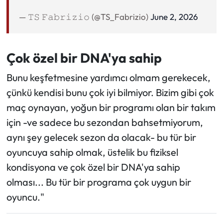
— 𝚃𝚂 𝙵𝚊𝚋𝚛𝚒𝚣𝚒𝚘 (@TS_Fabrizio)
June 2, 2026
Çok özel bir DNA'ya sahip
Bunu keşfetmesine yardımcı olmam gerekecek,
çünkü kendisi bunu çok iyi bilmiyor. Bizim gibi çok
maç oynayan, yoğun bir programı olan bir takım
için -ve sadece bu sezondan bahsetmiyorum,
aynı şey gelecek sezon da olacak- bu tür bir
oyuncuya sahip olmak, üstelik bu fiziksel
kondisyona ve çok özel bir DNA'ya sahip
olması... Bu tür bir programa çok uygun bir
oyuncu."