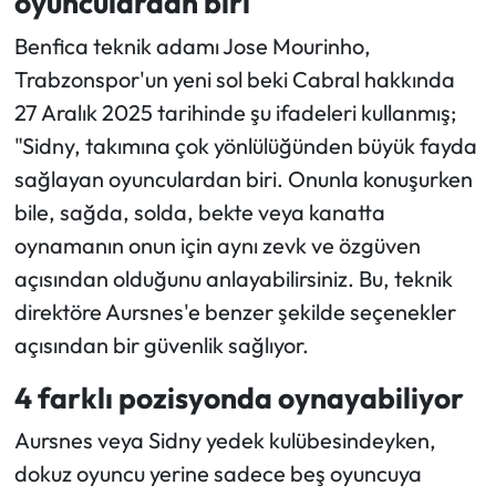
oyunculardan biri
Benfica teknik adamı Jose Mourinho,
Ekonomi
Trabzonspor'un yeni sol beki Cabral hakkında
Sağlık
27 Aralık 2025 tarihinde şu ifadeleri kullanmış;
"Sidny, takımına çok yönlülüğünden büyük fayda
Turizm
sağlayan oyunculardan biri. Onunla konuşurken
bile, sağda, solda, bekte veya kanatta
Teknoloji
oynamanın onun için aynı zevk ve özgüven
açısından olduğunu anlayabilirsiniz. Bu, teknik
direktöre Aursnes'e benzer şekilde seçenekler
açısından bir güvenlik sağlıyor.
4 farklı pozisyonda oynayabiliyor
Aursnes veya Sidny yedek kulübesindeyken,
dokuz oyuncu yerine sadece beş oyuncuya