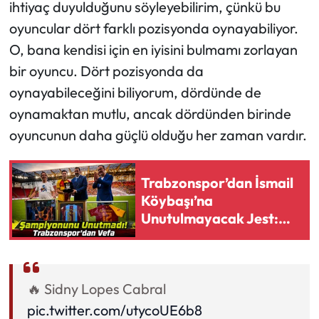
ihtiyaç duyulduğunu söyleyebilirim, çünkü bu
oyuncular dört farklı pozisyonda oynayabiliyor.
O, bana kendisi için en iyisini bulmamı zorlayan
bir oyuncu. Dört pozisyonda da
oynayabileceğini biliyorum, dördünde de
oynamaktan mutlu, ancak dördünden birinde
oyuncunun daha güçlü olduğu her zaman vardır.
Trabzonspor’dan İsmail
Köybaşı’na
Unutulmayacak Jest:
Maç Öncesi Sürpriz
🔥 Sidny Lopes Cabral
pic.twitter.com/utycoUE6b8