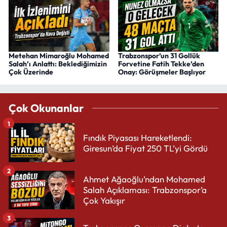
Metehan Mimaroğlu Mohamed
Trabzonspor’un 31 Gollük
Salah’ı Anlattı: Beklediğimizin
Forvetine Fatih Tekke’den
Çok Üzerinde
Onay: Görüşmeler Başlıyor
Çok Okunanlar
1
Fındık Piyasası Hareketlendi:
Giresun’da Fiyat 250 TL’yi Gördü
2
Ahmet Ağaoğlu’ndan Mohamed
Salah Açıklaması: Trabzonspor’a
Çok Yakışır
3