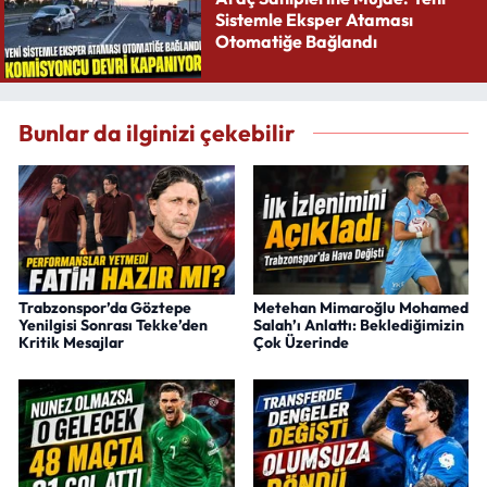
Sistemle Eksper Ataması
Otomatiğe Bağlandı
Bunlar da ilginizi çekebilir
Trabzonspor’da Göztepe
Metehan Mimaroğlu Mohamed
Yenilgisi Sonrası Tekke’den
Salah’ı Anlattı: Beklediğimizin
Kritik Mesajlar
Çok Üzerinde