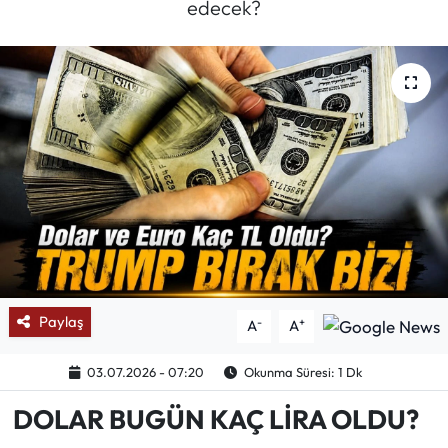
edecek?
Mektup Galeri
Röportaj
Manşet
Köşe Yazıları
Karikatür Galeri
BIK
Paylaş
-
+
A
A
ASTROLOJİ
03.07.2026 - 07:20
Okunma Süresi: 1 Dk
Spor Yazıları
DOLAR BUGÜN KAÇ LİRA OLDU?
Mektup Galeri