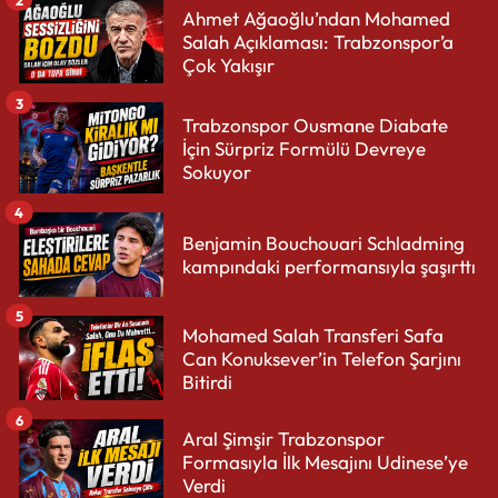
Ahmet Ağaoğlu’ndan Mohamed
Salah Açıklaması: Trabzonspor’a
Çok Yakışır
3
Trabzonspor Ousmane Diabate
İçin Sürpriz Formülü Devreye
Sokuyor
4
Benjamin Bouchouari Schladming
kampındaki performansıyla şaşırttı
5
Mohamed Salah Transferi Safa
Can Konuksever’in Telefon Şarjını
Bitirdi
6
Aral Şimşir Trabzonspor
Formasıyla İlk Mesajını Udinese’ye
Verdi