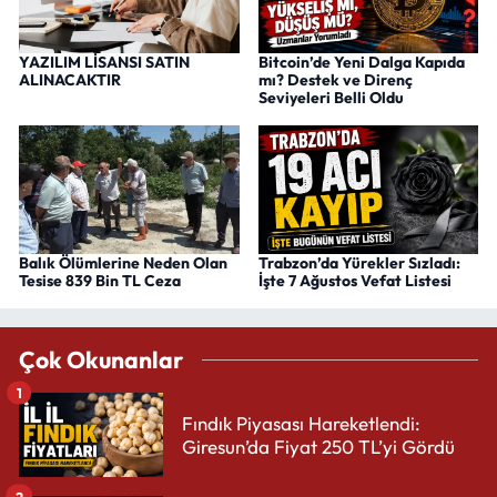
YAZILIM LİSANSI SATIN
Bitcoin’de Yeni Dalga Kapıda
ALINACAKTIR
mı? Destek ve Direnç
Seviyeleri Belli Oldu
Balık Ölümlerine Neden Olan
Trabzon’da Yürekler Sızladı:
Tesise 839 Bin TL Ceza
İşte 7 Ağustos Vefat Listesi
Çok Okunanlar
1
Fındık Piyasası Hareketlendi:
Giresun’da Fiyat 250 TL’yi Gördü
2