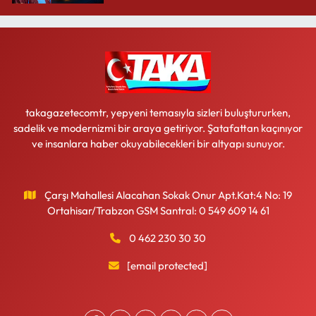
takagazetecomtr, yepyeni temasıyla sizleri buluştururken,
sadelik ve modernizmi bir araya getiriyor. Şatafattan kaçınıyor
ve insanlara haber okuyabilecekleri bir altyapı sunuyor.
Çarşı Mahallesi Alacahan Sokak Onur Apt.Kat:4 No: 19
Ortahisar/Trabzon GSM Santral: 0 549 609 14 61
0 462 230 30 30
[email protected]