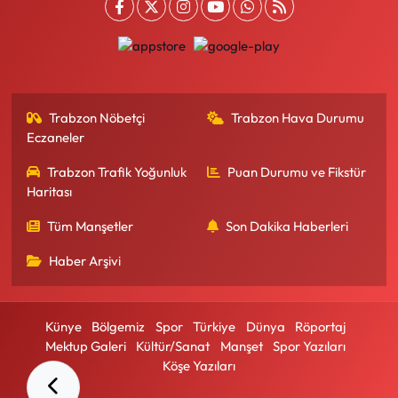
Trabzon Nöbetçi
Trabzon Hava Durumu
Eczaneler
Trabzon Trafik Yoğunluk
Puan Durumu ve Fikstür
Haritası
Tüm Manşetler
Son Dakika Haberleri
Haber Arşivi
Künye
Bölgemiz
Spor
Türkiye
Dünya
Röportaj
Mektup Galeri
Kültür/Sanat
Manşet
Spor Yazıları
Köşe Yazıları