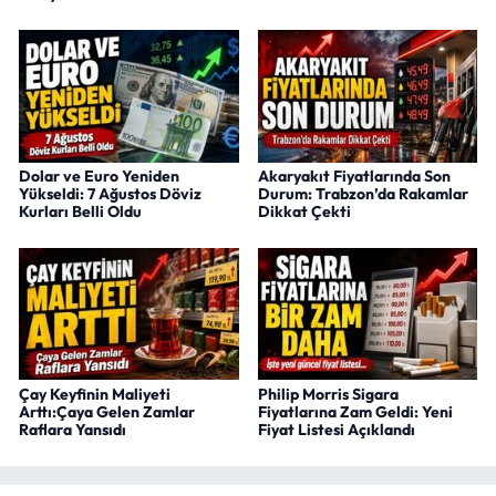
Dolar ve Euro Yeniden
Akaryakıt Fiyatlarında Son
Yükseldi: 7 Ağustos Döviz
Durum: Trabzon’da Rakamlar
Kurları Belli Oldu
Dikkat Çekti
Çay Keyfinin Maliyeti
Philip Morris Sigara
Arttı:Çaya Gelen Zamlar
Fiyatlarına Zam Geldi: Yeni
Raflara Yansıdı
Fiyat Listesi Açıklandı