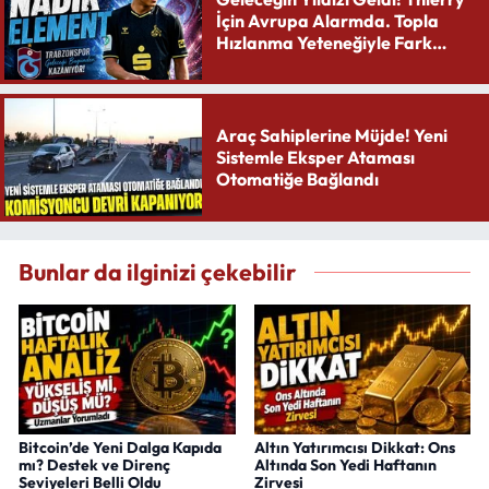
İçin Avrupa Alarmda. Topla
Hızlanma Yeteneğiyle Fark
Yaratıyor
Araç Sahiplerine Müjde! Yeni
Sistemle Eksper Ataması
Otomatiğe Bağlandı
Bunlar da ilginizi çekebilir
Bitcoin’de Yeni Dalga Kapıda
Altın Yatırımcısı Dikkat: Ons
mı? Destek ve Direnç
Altında Son Yedi Haftanın
Seviyeleri Belli Oldu
Zirvesi