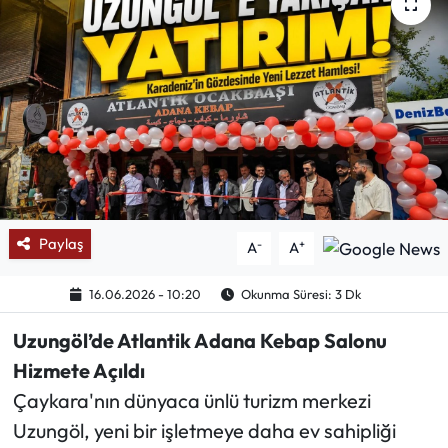
Mektup Galeri
Röportaj
Manşet
Köşe Yazıları
Karikatür Galeri
Paylaş
-
+
A
A
BIK
16.06.2026 - 10:20
Okunma Süresi: 3 Dk
Uzungöl’de Atlantik Adana Kebap Salonu
ASTROLOJİ
Hizmete Açıldı
Spor Yazıları
Çaykara'nın dünyaca ünlü turizm merkezi
Uzungöl, yeni bir işletmeye daha ev sahipliği
Mektup Galeri