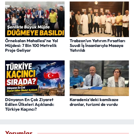
Örnekalan Mahallesi’ne Yol
Trabzon’un Yatırım Fırsatları
Müjdesi: 7 Bin 100 Metrelik
Suudi İş İnsanlarıyla Masaya
Proje Geliyor
Yatırıldı
Dünyanın En Çok Ziyaret
Karadeniz'deki kamikaze
Edilen Ülkeleri Açıklandı:
dronlar, turizmi de vurdu
Türkiye Kaçıncı?
Yorumlar