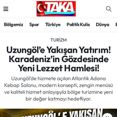
Bölgemiz
Trabzon Nöbetçi Eczaneler
Bölgemiz
Spor
Türkiye
Politik Kulis
Dünya
Spor
Trabzon Hava Durumu
TURIZM
Türkiye
Trabzon Trafik Yoğunluk Haritası
Uzungöl’e Yakışan Yatırım!
Karadeniz’in Gözdesinde
Kültür/Sanat
Süper Lig Puan Durumu ve Fikstür
Yeni Lezzet Hamlesi!
Politika
Tüm Manşetler
Uzungöl’de hizmete açılan Atlantik Adana
Kebap Salonu, modern konsepti, zengin menüsü
Politik Kulis
Son Dakika Haberleri
ve kaliteli hizmet anlayışıyla bölge turizmine yeni
bir değer katmayı hedefliyor.
Dünya
Haber Arşivi
Magazin