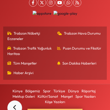
Trabzon Nöbetçi
Trabzon Hava Durumu
Eczaneler
Trabzon Trafik Yoğunluk
Puan Durumu ve Fikstür
Haritası
Tüm Manşetler
Son Dakika Haberleri
Haber Arşivi
Künye
Bölgemiz
Spor
Türkiye
Dünya
Röportaj
Mektup Galeri
Kültür/Sanat
Manşet
Spor Yazıları
Köşe Yazıları