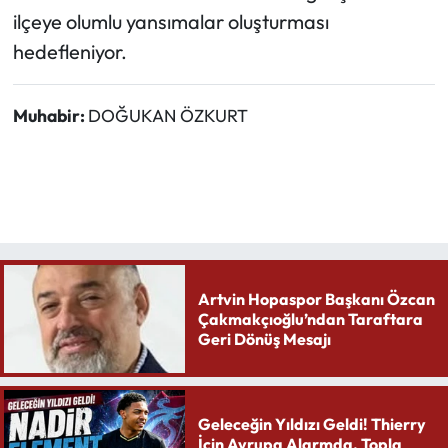
ilçeye olumlu yansımalar oluşturması
hedefleniyor.
Muhabir:
DOĞUKAN ÖZKURT
Artvin Hopaspor Başkanı Özcan
Çakmakçıoğlu’ndan Taraftara
Geri Dönüş Mesajı
Geleceğin Yıldızı Geldi! Thierry
İçin Avrupa Alarmda. Topla