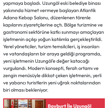
yapmaya başladı. Uzungöl eski belediye binası
yakınında hizmet vermeye başlayan Atlantik
Ekonomi
Adana Kebap Salonu, düzenlenen törenle
Sağlık
kapılarını ziyaretçilerine açtı. Bölge turizmine ve
gastronomi sektörüne katkı sunmayı amaçlayan
Turizm
işletmenin açılışı yoğun katılımla gerçekleştirildi.
Yerel yöneticiler, turizm temsilcileri, iş insanları
Teknoloji
ve vatandaşların bir araya geldiği programda,
yeni işletmenin Uzungöl’e değer katacağı
vurgulandı. Modern konsepti, ferah ortamı ve
zengin menüsüyle dikkat çeken işletmenin, yerli
ve yabancı turistlerin yeni uğrak noktalarından
biri olması bekleniyor.
Bayburt İle Uzungöl