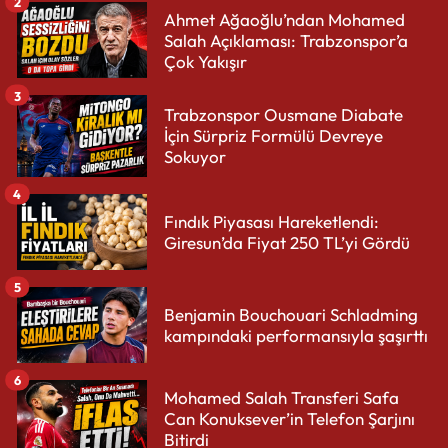
2
Ahmet Ağaoğlu’ndan Mohamed
Salah Açıklaması: Trabzonspor’a
Çok Yakışır
3
Trabzonspor Ousmane Diabate
İçin Sürpriz Formülü Devreye
Sokuyor
4
Fındık Piyasası Hareketlendi:
Giresun’da Fiyat 250 TL’yi Gördü
5
Benjamin Bouchouari Schladming
kampındaki performansıyla şaşırttı
6
Mohamed Salah Transferi Safa
Can Konuksever’in Telefon Şarjını
Bitirdi