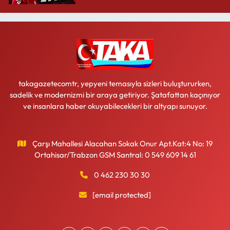
takagazetecomtr, yepyeni temasıyla sizleri buluştururken,
sadelik ve modernizmi bir araya getiriyor. Şatafattan kaçınıyor
ve insanlara haber okuyabilecekleri bir altyapı sunuyor.
Çarşı Mahallesi Alacahan Sokak Onur Apt.Kat:4 No: 19
Ortahisar/Trabzon GSM Santral: 0 549 609 14 61
0 462 230 30 30
[email protected]