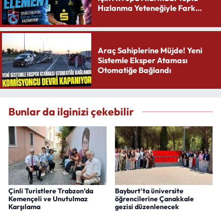
Hızlanma Yeteneğiyle Fark
Yaratıyor
Araç Sahiplerine Müjde! Yeni
Sistemle Eksper Ataması
Otomatiğe Bağlandı
Bunlar da ilginizi çekebilir
Çinli Turistlere Trabzon’da
Bayburt'ta üniversite
Kemençeli ve Unutulmaz
öğrencilerine Çanakkale
Karşılama
gezisi düzenlenecek