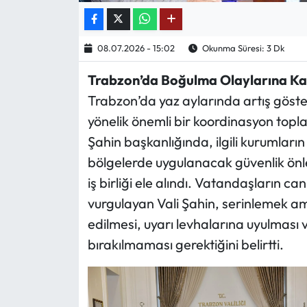
Ekonomi
08.07.2026 - 15:02
Okunma Süresi: 3 Dk
Sağlık
Trabzon’da Boğulma Olaylarına Kar
Trabzon’da yaz aylarında artış göst
Turizm
yönelik önemli bir koordinasyon toplan
Teknoloji
Şahin başkanlığında, ilgili kurumların 
bölgelerde uygulanacak güvenlik önle
iş birliği ele alındı. Vatandaşların c
vurgulayan Vali Şahin, serinlemek ama
edilmesi, uyarı levhalarına uyulması 
bırakılmaması gerektiğini belirtti.