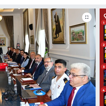
1
2
3
4