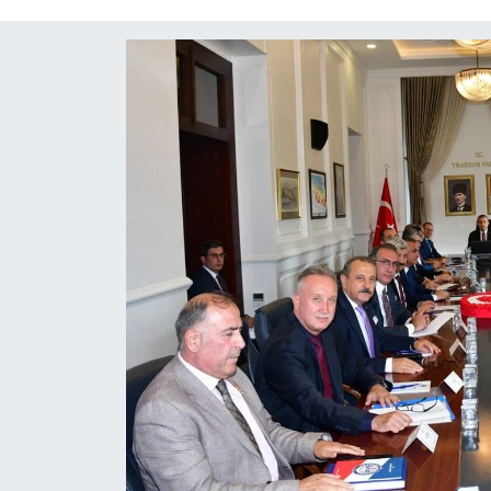
Mektup Galeri
Röportaj
Manşet
Köşe Yazıları
Karikatür Galeri
BIK
ASTROLOJİ
Spor Yazıları
Mektup Galeri