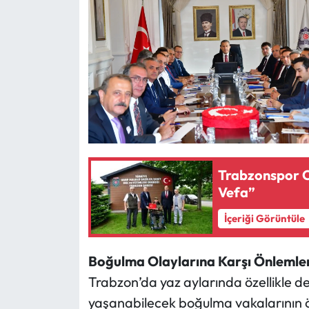
Trabzonspor C
Vefa”
İçeriği Görüntüle
Boğulma Olaylarına Karşı Önlemle
Trabzon’da yaz aylarında özellikle de
yaşanabilecek boğulma vakalarının 