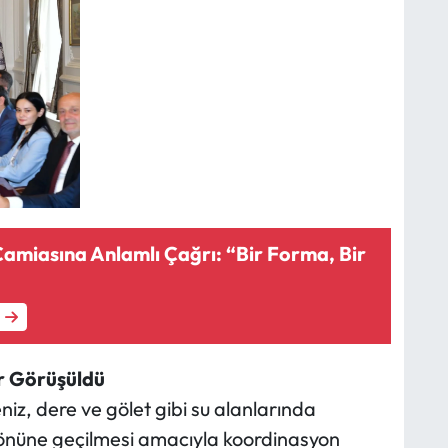
amiasına Anlamlı Çağrı: “Bir Forma, Bir
r Görüşüldü
niz, dere ve gölet gibi su alanlarında
önüne geçilmesi amacıyla koordinasyon