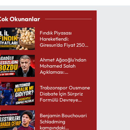
Çok Okunanlar
Fındık Piyasası
Hareketlendi:
Giresun’da Fiyat 250
TL’yi Gördü
Ahmet Ağaoğlu’ndan
Mohamed Salah
Açıklaması:
Trabzonspor’a Çok
Yakışır
Trabzonspor Ousmane
Diabate İçin Sürpriz
Formülü Devreye
Sokuyor
Benjamin Bouchouari
Schladming
kampındaki