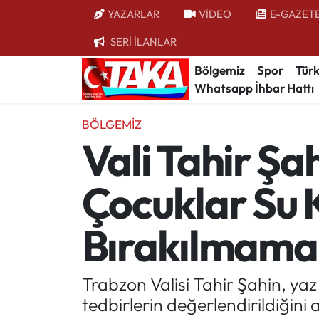
YAZARLAR
VİDEO
E-GAZET
SERİ İLANLAR
Bölgemiz
Trabzon Nöbetçi Eczaneler
Bölgemiz
Spor
Türk
Whatsapp İhbar Hattı
Spor
Trabzon Hava Durumu
BÖLGEMIZ
Türkiye
Trabzon Trafik Yoğunluk Haritası
Vali Tahir Şa
Kültür/Sanat
Süper Lig Puan Durumu ve Fikstür
Çocuklar Su 
Politika
Tüm Manşetler
Bırakılmamal
Politik Kulis
Son Dakika Haberleri
Dünya
Haber Arşivi
Trabzon Valisi Tahir Şahin, ya
tedbirlerin değerlendirildiğini a
Magazin