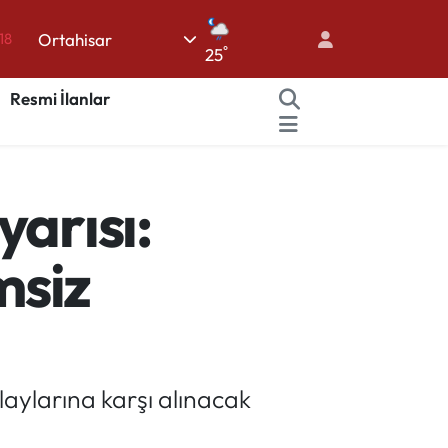
18
Ortahisar
18
°
25
32
Resmi İlanlar
38
03
14
arısı:
msiz
laylarına karşı alınacak