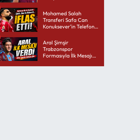
performansıyla şaşırttı
Mohamed Salah
Transferi Safa Can
Konuksever’in Telefon
Şarjını Bitirdi
Aral Şimşir
Trabzonspor
Formasıyla İlk Mesajını
Udinese’ye Verdi