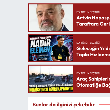
EDITÖRÜN SEÇTIĞI
Artvin Hopasp
Taraftara Geri
EDITÖRÜN SEÇTIĞI
Geleceğin Yıldı
Topla Hızlanma
EDITÖRÜN SEÇTIĞI
Araç Sahipleri
Otomatiğe Bağ
Bunlar da ilginizi çekebilir