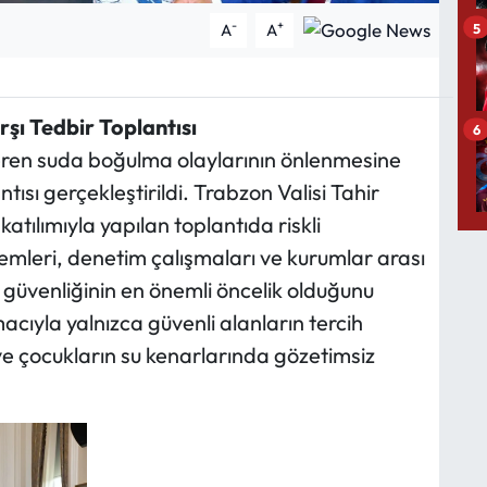
-
+
5
A
A
şı Tedbir Toplantısı
6
eren suda boğulma olaylarının önlenmesine
tısı gerçekleştirildi. Trabzon Valisi Tahir
katılımıyla yapılan toplantıda riskli
mleri, denetim çalışmaları ve kurumlar arası
an güvenliğinin en önemli öncelik olduğunu
cıyla yalnızca güvenli alanların tercih
ve çocukların su kenarlarında gözetimsiz