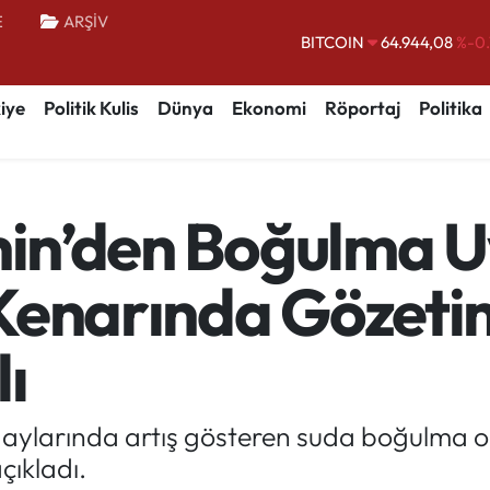
BITCOIN
64.944,08
%-0.
E
ARŞİV
DOLAR
47,7436
%0.
EURO
55,2510
%0.
iye
Politik Kulis
Dünya
Ekonomi
Röportaj
Politika
STERLİN
64,4811
%0.
GRAM ALTIN
6660.55
%0.
BİST100
13.779
%-
hin’den Boğulma Uy
Kenarında Gözeti
ı
z aylarında artış gösteren suda boğulma o
çıkladı.