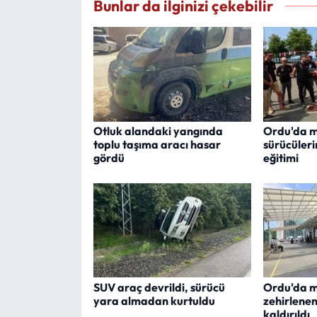
Bunlar da ilginizi çekebilir
Otluk alandaki yangında
Ordu'da m
toplu taşıma aracı hasar
sürücüleri
gördü
eğitimi
SUV araç devrildi, sürücü
Ordu'da 
yara almadan kurtuldu
zehirlenen
kaldırıldı