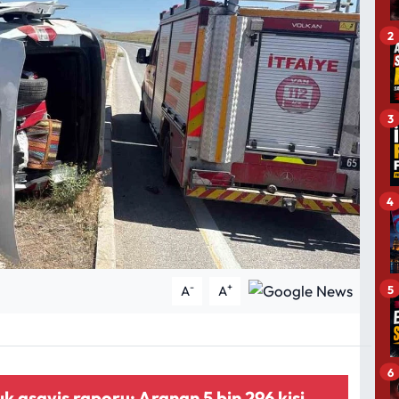
2
3
4
-
+
5
A
A
6
ık asayiş raporu: Aranan 5 bin 296 kişi