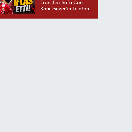
Transferi Safa Can
Konuksever’in Telefon
Şarjını Bitirdi