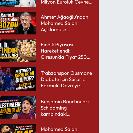
Milyon Euroluk Cevheri
Parlıyor
Ahmet Ağaoğlu’ndan
Mohamed Salah
Açıklaması:
Trabzonspor’a Çok
Yakışır
Fındık Piyasası
Hareketlendi:
Giresun’da Fiyat 250
TL’yi Gördü
Trabzonspor Ousmane
Diabate İçin Sürpriz
Formülü Devreye
Sokuyor
Benjamin Bouchouari
Schladming
kampındaki
performansıyla şaşırttı
Mohamed Salah