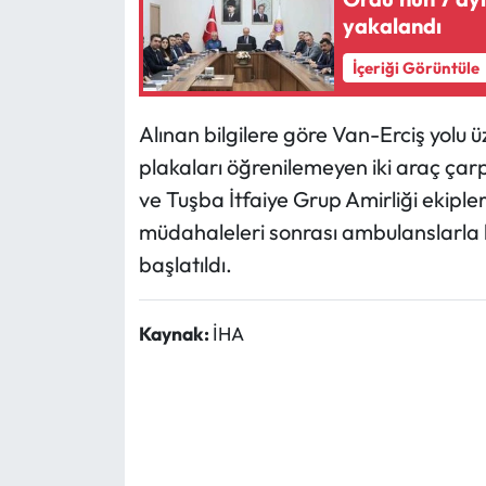
yakalandı
Ekonomi
İçeriği Görüntüle
Sağlık
Alınan bilgilere göre Van-Erciş yolu 
Turizm
plakaları öğrenilemeyen iki araç çar
ve Tuşba İtfaiye Grup Amirliği ekipleri
Teknoloji
müdahaleleri sonrası ambulanslarla ha
başlatıldı.
Kaynak:
İHA