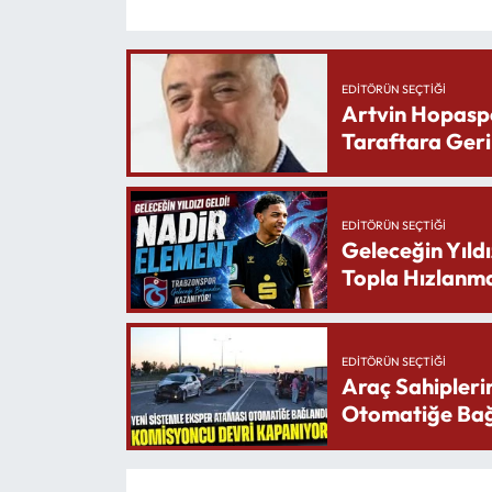
EDITÖRÜN SEÇTIĞI
Artvin Hopasp
Taraftara Geri
EDITÖRÜN SEÇTIĞI
Geleceğin Yıldı
Topla Hızlanma
EDITÖRÜN SEÇTIĞI
Araç Sahipleri
Otomatiğe Bağ