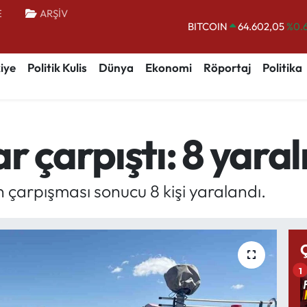
E
ARŞİV
BITCOIN
64.602,05
%0.
DOLAR
47,5986
%0.
iye
Politik Kulis
Dünya
Ekonomi
Röportaj
Politika
EURO
55,0700
%0
STERLİN
64,2438
%0.
GRAM ALTIN
6513.94
%0.
 çarpıştı: 8 yaral
BİST100
13.768
%
ın çarpışması sonucu 8 kişi yaralandı.
1