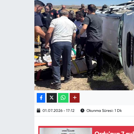
Mektup Galeri
Röportaj
Manşet
Köşe Yazıları
Karikatür Galeri
BIK
ASTROLOJİ
01.07.2026 - 17:12
Okunma Süresi: 1 Dk
Spor Yazıları
Mektup Galeri
Ordu'nun 7 ayl