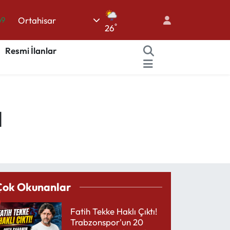
Ortahisar
69
°
26
06
Resmi İlanlar
.1
21
32
ı
48
Çok Okunanlar
Fatih Tekke Haklı Çıktı!
Trabzonspor'un 20