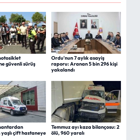
otosiklet
Ordu'nun 7 aylık asayiş
ne güvenli sürüş
raporu: Aranan 5 bin 296 kişi
yakalandı
mantardan
Temmuz ayı kaza bilançosu: 2
 yaşlı çift hastaneye
ölü, 960 yaralı