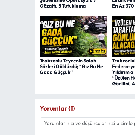
Gözaltı, 5 Tutuklama
En Az 370 
Trabzonlu Teyzenin Salah
Trabzonlu
Sözleri Güldürdü; “Gız Bu Ne
Federasy
Gada Güççük”
Yıldırım’a
“Üzülen H
Gönlünü 
Yorumlar (1)