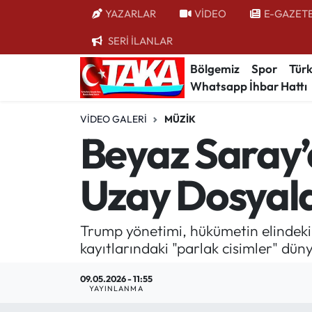
YAZARLAR
VİDEO
E-GAZET
SERİ İLANLAR
Bölgemiz
Trabzon Nöbetçi Eczaneler
Bölgemiz
Spor
Türk
Whatsapp İhbar Hattı
Spor
Trabzon Hava Durumu
VIDEO GALERI
MÜZIK
Türkiye
Trabzon Trafik Yoğunluk Haritası
Beyaz Saray’
Kültür/Sanat
Süper Lig Puan Durumu ve Fikstür
Uzay Dosyalar
Politika
Tüm Manşetler
Trump yönetimi, hükümetin elindeki 
Politik Kulis
Son Dakika Haberleri
kayıtlarındaki "parlak cisimler" düny
Dünya
Haber Arşivi
09.05.2026 - 11:55
YAYINLANMA
Magazin