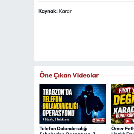
Kaynak:
Karar
Öne Çıkan Videolar
Telefon Dolandırıcılığı
Ömer Feth
Şebekesine Operasyon: 7
Liralık Fın