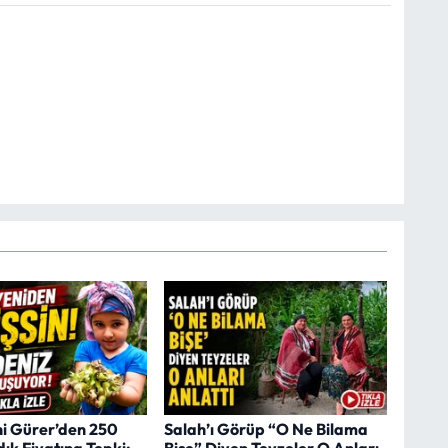
i Gürer’den 250
Salah’ı Görüp “O Ne Bilama
dık Fiyatına Tepki:
Bişe” Diyen Teyzeler O Anları