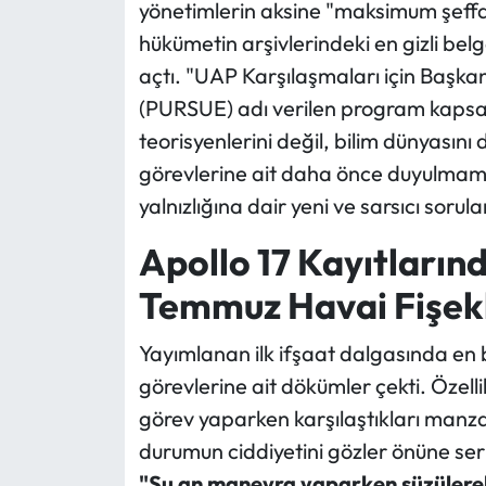
yönetimlerin aksine "maksimum şeffa
hükümetin arşivlerindeki en gizli belge
Ekonomi
açtı. "UAP Karşılaşmaları için Başk
Sağlık
(PURSUE) adı verilen program kaps
teorisyenlerini değil, bilim dünyasını 
Turizm
görevlerine ait daha önce duyulmamı
yalnızlığına dair yeni ve sarsıcı sorul
Teknoloji
Apollo 17 Kayıtlarınd
Temmuz Havai Fişekl
Yayımlanan ilk ifşaat dalgasında en bü
görevlerine ait dökümler çekti. Özelli
görev yaparken karşılaştıkları manz
durumun ciddiyetini gözler önüne ser
"Şu an manevra yaparken süzülerek