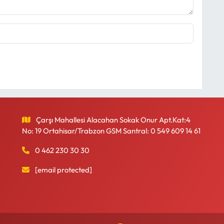
Çarşı Mahallesi Alacahan Sokak Onur Apt.Kat:4
No: 19 Ortahisar/Trabzon GSM Santral: 0 549 609 14 61
0 462 230 30 30
[email protected]