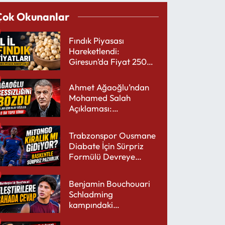
Çok Okunanlar
Fındık Piyasası
Hareketlendi:
Giresun’da Fiyat 250
TL’yi Gördü
Ahmet Ağaoğlu’ndan
Mohamed Salah
Açıklaması:
Trabzonspor’a Çok
Yakışır
Trabzonspor Ousmane
Diabate İçin Sürpriz
Formülü Devreye
Sokuyor
Benjamin Bouchouari
Schladming
kampındaki
performansıyla şaşırttı