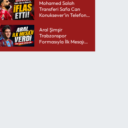
Mohamed Salah
Transferi Safa Can
Konuksever’in Telefon
Şarjını Bitirdi
Aral Şimşir
Trabzonspor
Formasıyla İlk Mesajını
Udinese’ye Verdi