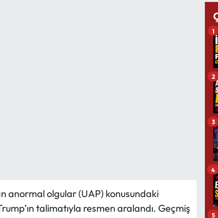
1
2
3
4
n anormal olgular (UAP) konusundaki
 Trump’ın talimatıyla resmen aralandı. Geçmiş
5