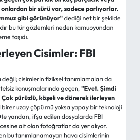
onlardan bir sürü var, sadece parlıyorlar.
emmuz gibi görünüyor"
dediği net bir şekilde
lardır bu tür gözlemleri neden kamuoyundan
eme taşıdı.
erleyen Cisimler: FBI
ı değil; cisimlerin fiziksel tanımlamaları da
n telsiz konuşmalarında geçen,
"Evet. Şimdi
. Çok pürüzlü, köşeli ve dönerek ilerleyen
l birer uzay çöpü mü yoksa yapay bir teknoloji
Öte yandan, ifşa edilen dosyalarda FBI
cesine ait olan fotoğraflar da yer alıyor.
ren bu tanımlanamayan hava cisimlerinin