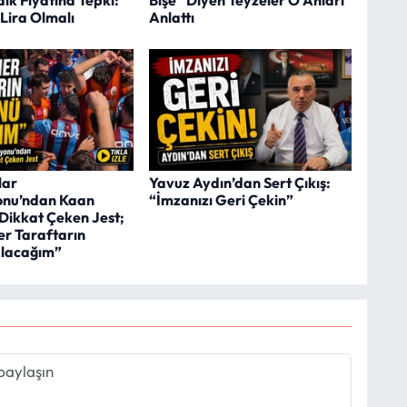
Lira Olmalı
Anlattı
lar
Yavuz Aydın’dan Sert Çıkış:
onu’ndan Kaan
“İmzanızı Geri Çekin”
 Dikkat Çeken Jest;
er Taraftarın
Alacağım”