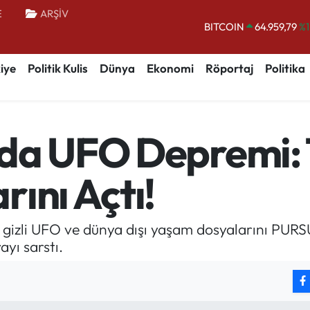
E
ARŞİV
BITCOIN
64.959,79
%1
DOLAR
47,7436
%0.
iye
Politik Kulis
Dünya
Ekonomi
Röportaj
Politika
EURO
55,2510
%0.
STERLİN
64,4811
%0.
GRAM ALTIN
6660.55
%0.
da UFO Depremi: 
BİST100
13.779
%-
ını Açtı!
gizli UFO ve dünya dışı yaşam dosyalarını PURSUE
ayı sarstı.