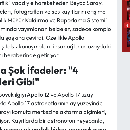
flık" vaadiyle hareket eden Beyaz Saray,
leri, fotoğrafları ve ses kayıtlarını erişime
anlık Mühür Kaldırma ve Raporlama Sistemi"
6
amında yayımlanan belgeler, sadece komplo
da şaşkına çevirdi. Özellikle Apollo
ş telsiz konuşmaları, insanoğlunun uzaydaki
arı beraberinde getiriyor.
a Şok İfadeler: "4
eri Gibi"
yük ilgiyi Apollo 12 ve Apollo 17 uzay
kle Apollo 17 astronotlarının ay yüzeyinde
arayı komuta merkezine aktarma biçimleri,
iyor. Kayıtlarda bir astronotun heyecanla,
 geçen çok parlak birkaç parçacık veya