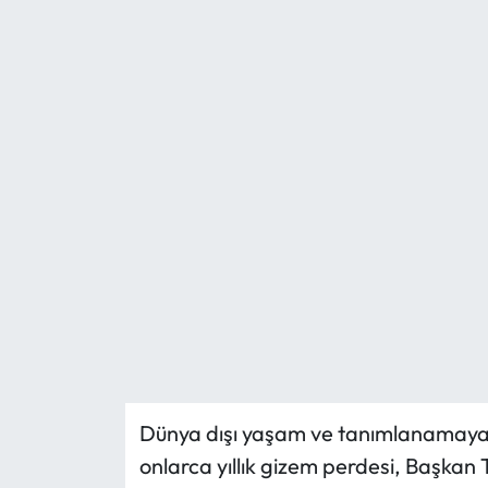
Mektup Galeri
Röportaj
Manşet
Köşe Yazıları
Karikatür Galeri
BIK
ASTROLOJİ
Spor Yazıları
Dünya dışı yaşam ve tanımlanamaya
onlarca yıllık gizem perdesi, Başkan
Mektup Galeri