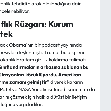
enlik tehdidi olarak algılandığına dair
celenebiliyor.
flık Rüzgarı: Kurum
stek
 Barack Obama'nın bir podcast yayınında
esiyle ateşlenmişti. Trump, bu bilgilerin
kanlıklara tam gizlilik kaldırma talimatı
Sınıflandırmaların arkasına saklanan bu
ülasyonları körüklüyordu. Amerikan
örme zamanı gelmiştir"
diyerek kararın
 Patel ve NASA Yöneticisi Jared Isaacman da
rını çözmek için halkla dürüst bir iletişim
uğunu vurguladılar.