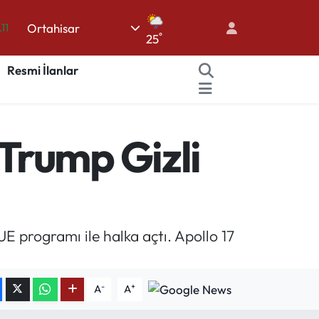
Ortahisar
.11
°
25
18
Resmi İlanlar
32
38
03
Trump Gizli
14
 programı ile halka açtı. Apollo 17
-
+
A
A