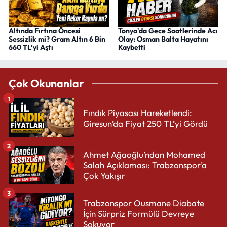
Altında Fırtına Öncesi
Tonya'da Gece Saatlerinde Acı
Sessizlik mi? Gram Altın 6 Bin
Olay: Osman Balta Hayatını
660 TL’yi Aştı
Kaybetti
Çok Okunanlar
1
Fındık Piyasası Hareketlendi:
Giresun’da Fiyat 250 TL’yi Gördü
2
Ahmet Ağaoğlu’ndan Mohamed
Salah Açıklaması: Trabzonspor’a
Çok Yakışır
3
Trabzonspor Ousmane Diabate
İçin Sürpriz Formülü Devreye
Sokuyor