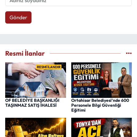
Gönder
Resmi İlanlar
RESMİ İLANDIR
OF BELEDİYE BAŞKANLIĞI
Ortahisar Belediyesi’nde 600
TAŞINMAZ SATIŞ İHALESİ
Personele Bilgi Güvenliği
Eğitimi