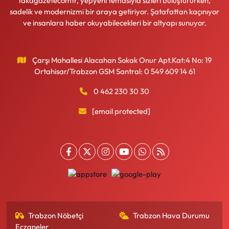
takagazetecomtr, yepyeni temasıyla sizleri buluştururken,
sadelik ve modernizmi bir araya getiriyor. Şatafattan kaçınıyor
ve insanlara haber okuyabilecekleri bir altyapı sunuyor.
Çarşı Mahallesi Alacahan Sokak Onur Apt.Kat:4 No: 19
Ortahisar/Trabzon GSM Santral: 0 549 609 14 61
0 462 230 30 30
[email protected]
Trabzon Nöbetçi
Trabzon Hava Durumu
Eczaneler