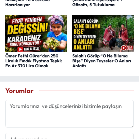
Hazırlanıyor
Gözaltı, 5 Tutuklama
Ömer Fethi Gürer’den 250
Salah’ı Görüp “O Ne Bilama
Liralık Fındık Fiyatına Tepki:
Bişe” Diyen Teyzeler O Anları
En Az 370 Lira Olmalı
Anlattı
Yorumlar