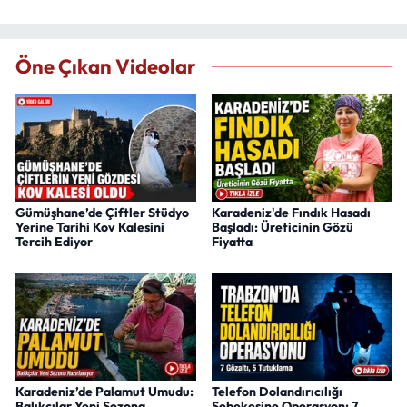
Öne Çıkan Videolar
Gümüşhane’de Çiftler Stüdyo
Karadeniz'de Fındık Hasadı
Yerine Tarihi Kov Kalesini
Başladı: Üreticinin Gözü
Tercih Ediyor
Fiyatta
Karadeniz’de Palamut Umudu:
Telefon Dolandırıcılığı
Balıkçılar Yeni Sezona
Şebekesine Operasyon: 7