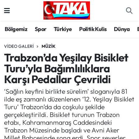
Bölgemiz
Trabzon Nöbetçi Eczaneler
Bölgemiz
Spor
Türkiye
Politik Kulis
Dünya
Spor
Trabzon Hava Durumu
VIDEO GALERI
MÜZIK
Trabzon’da Yeşilay Bisiklet
Türkiye
Trabzon Trafik Yoğunluk Haritası
Turu’yla Bağımlılıklara
Kültür/Sanat
Süper Lig Puan Durumu ve Fikstür
Karşı Pedallar Çevrildi
Politika
Tüm Manşetler
‘Sağlın keyfini birlikte sürelim’ sloganıyla 81
ilde eş zamanlı düzenlenen ‘12. Yeşilay Bisiklet
Politik Kulis
Son Dakika Haberleri
Turu’ Trabzon’da da coşkulu şekilde
gerçekleştirildi. Bisiklet turunun Trabzon
Dünya
Haber Arşivi
etabı, Kahramanmaraş Caddesindeki
Trabzon Müzesinde başladı ve Avni Aker
Magazin
Millet Bahçesinde sona erdi. Spor severler