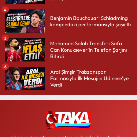
4
Benjamin Bouchouari Schladming
kampındaki performansıyla şaşırttı
5
Mohamed Salah Transferi Safa
Can Konuksever’in Telefon Şarjını
Bitirdi
6
Aral Şimşir Trabzonspor
Formasıyla İlk Mesajını Udinese’ye
Verdi