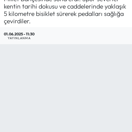
kentin tarihi dokusu ve caddelerinde yaklaşık
Mektup Galeri
5 kilometre bisiklet sürerek pedalları sağlığa
çevirdiler.
Röportaj
01.06.2025 - 11:30
YAYINLANMA
Manşet
Köşe Yazıları
Karikatür Galeri
BIK
ASTROLOJİ
Spor Yazıları
Mektup Galeri