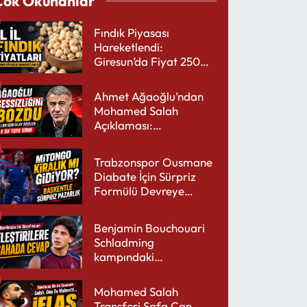
Çok Okunanlar
Fındık Piyasası
Hareketlendi:
Giresun’da Fiyat 250
TL’yi Gördü
Ahmet Ağaoğlu’ndan
Mohamed Salah
Açıklaması:
Trabzonspor’a Çok
Yakışır
Trabzonspor Ousmane
Diabate İçin Sürpriz
Formülü Devreye
Sokuyor
Benjamin Bouchouari
Schladming
kampındaki
performansıyla şaşırttı
Mohamed Salah
Transferi Safa Can