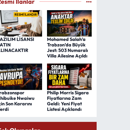
Resmi İlanlar
RESMİ İLANDIR
AZILIM LİSANSI
Mohamed Salah’a
ATIN
Trabzon’da Büyük
LINACAKTIR
Jest: 503 Numaralı
Villa Ailesine Açıldı
rabzonspor
Philip Morris Sigara
hibuike Nwaiwu
Fiyatlarına Zam
çin Son Kararını
Geldi: Yeni Fiyat
erdi
Listesi Açıklandı