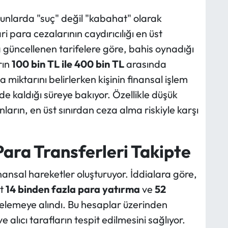
nlarda "suç" değil "kabahat" olarak
 para cezalarının caydırıcılığı en üst
yla güncellenen tarifelere göre, bahis oynadığı
rın
100 bin TL ile 400 bin TL
arasında
a miktarını belirlerken kişinin finansal işlem
de kaldığı süreye bakıyor. Özellikle düşük
nların, en üst sınırdan ceza alma riskiyle karşı
ara Transferleri Takipte
nansal hareketler oluşturuyor. İddialara göre,
it
14 binden fazla para yatırma
ve
52
elemeye alındı. Bu hesaplar üzerinden
 alıcı tarafların tespit edilmesini sağlıyor.