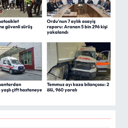
otosiklet
Ordu'nun 7 aylık asayiş
ne güvenli sürüş
raporu: Aranan 5 bin 296 kişi
yakalandı
mantardan
Temmuz ayı kaza bilançosu: 2
 yaşlı çift hastaneye
ölü, 960 yaralı