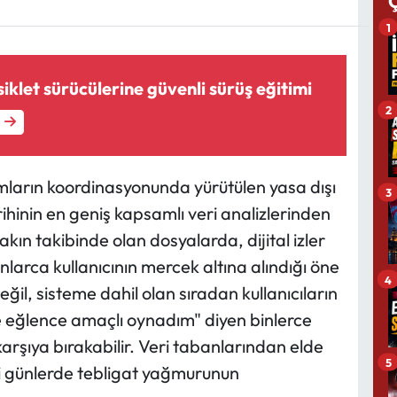
1
klet sürücülerine güvenli sürüş eğitimi
2
mların koordinasyonunda yürütülen yasa dışı
3
ihinin en geniş kapsamlı veri analizlerinden
akın takibinde olan dosyalarda, dijital izler
larca kullanıcının mercek altına alındığı öne
4
eğil, sisteme dahil olan sıradan kullanıcıların
 eğlence amaçlı oynadım" diyen binlerce
 karşıya bırakabilir. Veri tabanlarından elde
5
eki günlerde tebligat yağmurunun