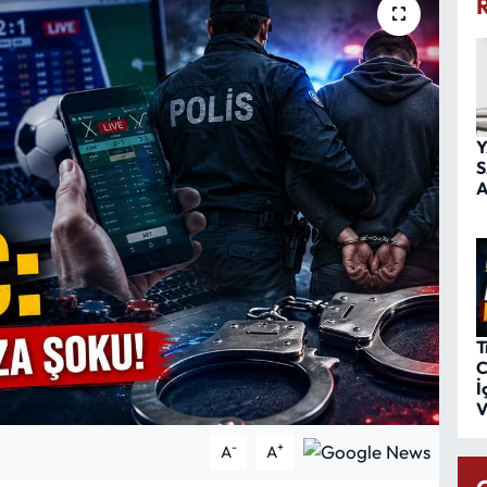
Y
S
A
T
C
İ
V
-
+
A
A