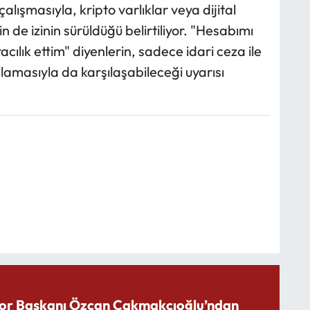
alışmasıyla, kripto varlıklar veya dijital
 de izinin sürüldüğü belirtiliyor. "Hesabımı
cılık ettim" diyenlerin, sadece idari ceza ile
çlamasıyla da karşılaşabileceği uyarısı
or Başkanı Özcan Çakmakçıoğlu’ndan