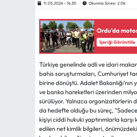
11.05.2026 - 16:30
Okunma Süresi: 2 Dk
Ekonomi
Ordu'da motosi
Sağlık
İçeriği Görüntüle
Turizm
Teknoloji
Türkiye genelinde adli ve idari maka
bahis soruşturmaları, Cumhuriyet tar
birine dönüştü. Adalet Bakanlığı’nın y
ve banka hareketleri üzerinden milyon
sürülüyor. Yalnızca organizatörlerin d
da hedefte olduğu bu süreç, "Sadece
kişiyi ciddi hukuki yaptırımlarla karşı
edilen net kimlik bilgileri, önümüzd