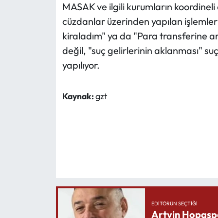
MASAK ve ilgili kurumların koordineli ç
cüzdanlar üzerinden yapılan işlemlerin
kiraladım" ya da "Para transferine ara
değil, "suç gelirlerinin aklanması" su
yapılıyor.
Kaynak:
gzt
EDITÖRÜN SEÇTIĞI
Artvin Hopasp