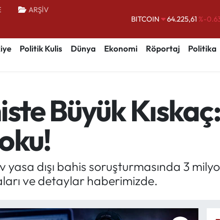
E
ARŞİV
DOLAR
47,6704
%
EURO
55,0406
%-0.0
iye
Politik Kulis
Dünya
Ekonomi
Röportaj
Politika
STERLİN
64,2143
%
GRAM ALTIN
6510.40
%0.4
BİST100
13.799
%7
iste Büyük Kıskaç:
BITCOIN
64.225,61
%-0.6
Şoku!
 yasa dışı bahis soruşturmasında 3 milyond
zaları ve detaylar haberimizde.