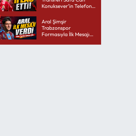
Konuksever’in Telefon
Şarjını Bitirdi
Aral Şimşir
Trabzonspor
Formasıyla İlk Mesajını
Udinese’ye Verdi