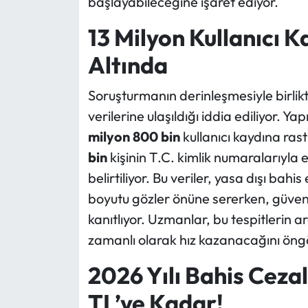
başlayabileceğine işaret ediyor.
13 Milyon Kullanıcı K
Altında
Soruşturmanın derinleşmesiyle birlikte
verilerine ulaşıldığı iddia ediliyor. 
milyon 800 bin
kullanıcı kaydına rast
bin
kişinin T.C. kimlik numaralarıyla eş
belirtiliyor. Bu veriler, yasa dışı bah
boyutu gözler önüne sererken, güvenlik
kanıtlıyor. Uzmanlar, bu tespitlerin ar
zamanlı olarak hız kazanacağını öng
2026 Yılı Bahis Ceza
TL’ye Kadar!