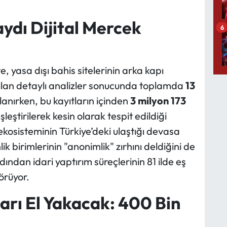
aydı Dijital Mercek
6
, yasa dışı bahis sitelerinin arka kapı
Yapılan detaylı analizler sonucunda toplamda
13
lanırken, bu kayıtların içinden
3 milyon 173
leştirilerek kesin olarak tespit edildiği
is ekosisteminin Türkiye’deki ulaştığı devasa
 birimlerinin "anonimlik" zırhını deldiğini de
dından idari yaptırım süreçlerinin 81 ilde eş
örüyor.
ları El Yakacak: 400 Bin