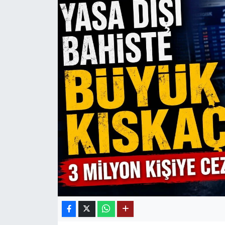
Mektup Galeri
Röportaj
Manşet
Köşe Yazıları
Karikatür Galeri
BIK
ASTROLOJİ
Spor Yazıları
Mektup Galeri