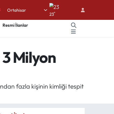
Ortahisar
0
°
23
8
Resmi İlanlar
0
5
0
 3 Milyon
3
an fazla kişinin kimliği tespit