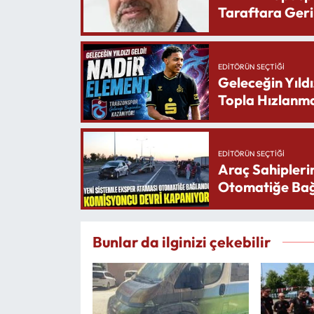
Taraftara Geri
EDITÖRÜN SEÇTIĞI
Geleceğin Yıldı
Topla Hızlanma
EDITÖRÜN SEÇTIĞI
Araç Sahipleri
Otomatiğe Bağ
Bunlar da ilginizi çekebilir