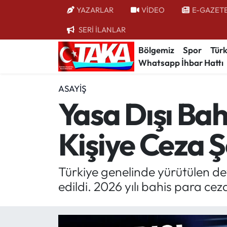
YAZARLAR
VİDEO
E-GAZET
SERİ İLANLAR
Bölgemiz
Trabzon Nöbetçi Eczaneler
Bölgemiz
Spor
Türk
Whatsapp İhbar Hattı
Spor
Trabzon Hava Durumu
ASAYIŞ
Türkiye
Trabzon Trafik Yoğunluk Haritası
Yasa Dışı Bah
Kültür/Sanat
Süper Lig Puan Durumu ve Fikstür
Kişiye Ceza 
Politika
Tüm Manşetler
Politik Kulis
Son Dakika Haberleri
Türkiye genelinde yürütülen dev
edildi. 2026 yılı bahis para ce
Dünya
Haber Arşivi
Magazin