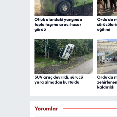
Otluk alandaki yangında
Ordu'da m
toplu taşıma aracı hasar
sürücüleri
gördü
eğitimi
SUV araç devrildi, sürücü
Ordu'da 
yara almadan kurtuldu
zehirlenen
kaldırıldı
Yorumlar