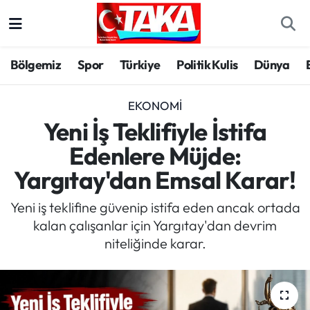
Bölgemiz
Trabzon Nöbetçi Eczaneler
Bölgemiz
Spor
Türkiye
Politik Kulis
Dünya
Spor
Trabzon Hava Durumu
EKONOMI
Türkiye
Trabzon Trafik Yoğunluk Haritası
Yeni İş Teklifiyle İstifa
Edenlere Müjde:
Kültür/Sanat
Süper Lig Puan Durumu ve Fikstür
Yargıtay'dan Emsal Karar!
Politika
Tüm Manşetler
Yeni iş teklifine güvenip istifa eden ancak ortada
kalan çalışanlar için Yargıtay'dan devrim
Politik Kulis
Son Dakika Haberleri
niteliğinde karar.
Dünya
Haber Arşivi
Magazin