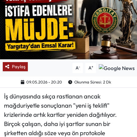
Mektup Galeri
Röportaj
Manşet
Köşe Yazıları
Paylaş
-
+
A
A
Karikatür Galeri
09.05.2026 - 20:20
Okunma Süresi: 2 Dk
BIK
İş dünyasında sıkça rastlanan ancak
ASTROLOJİ
mağduriyetle sonuçlanan "yeni iş teklifi"
krizlerinde artık kartlar yeniden dağıtılıyor.
Spor Yazıları
Birçok çalışan, daha iyi şartlar sunan bir
şirketten aldığı söze veya ön protokole
Mektup Galeri