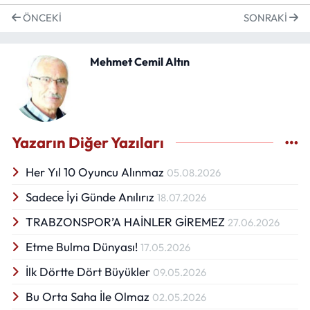
ÖNCEKI
SONRAKI
Mehmet Cemil Altın
Yazarın Diğer Yazıları
Her Yıl 10 Oyuncu Alınmaz
05.08.2026
Sadece İyi Günde Anılırız
18.07.2026
TRABZONSPOR’A HAİNLER GİREMEZ
27.06.2026
Etme Bulma Dünyası!
17.05.2026
İlk Dörtte Dört Büyükler
09.05.2026
Bu Orta Saha İle Olmaz
02.05.2026