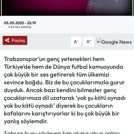
Mektup Galeri
05.05.2025 - 22:19
Röportaj
YAYINLANMA
Paylaş
Manşet
-
+
A
A
Köşe Yazıları
Trabzonspor’un genç yetenekleri hem
Türkiye’de hem de Dünya futbol kamuoyunda
Karikatür Galeri
çok büyük bir ses getirerek tüm ülkemizi
sevince boğdu. Biz de bu çocuklarımızla gurur
BIK
duyduk. Ancak bazı kendini bilmezler genç
çocuklarımıza dil uzatarak ‘yok şu kötü oynadı
ASTROLOJİ
yok bu kötü oynadı’ diyerek bu çocukların
kafalarını karıştırıyorlar ki bu çok büyük bir
Spor Yazıları
yanlış söylemdir.
Mektup Galeri
Şahsen bunu söyleyen kim olursa olsun onları