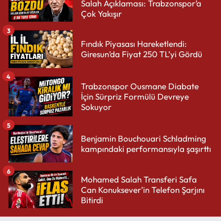
Salah Açıklaması: Trabzonspor’a
Çok Yakışır
3
Fındık Piyasası Hareketlendi:
Giresun’da Fiyat 250 TL’yi Gördü
4
Trabzonspor Ousmane Diabate
İçin Sürpriz Formülü Devreye
Sokuyor
5
Benjamin Bouchouari Schladming
kampındaki performansıyla şaşırttı
6
Mohamed Salah Transferi Safa
Can Konuksever’in Telefon Şarjını
Bitirdi