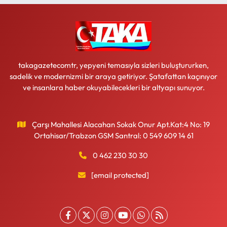
takagazetecomtr, yepyeni temasıyla sizleri buluştururken,
sadelik ve modernizmi bir araya getiriyor. Şatafattan kaçınıyor
ve insanlara haber okuyabilecekleri bir altyapı sunuyor.
Çarşı Mahallesi Alacahan Sokak Onur Apt.Kat:4 No: 19
Ortahisar/Trabzon GSM Santral: 0 549 609 14 61
0 462 230 30 30
[email protected]