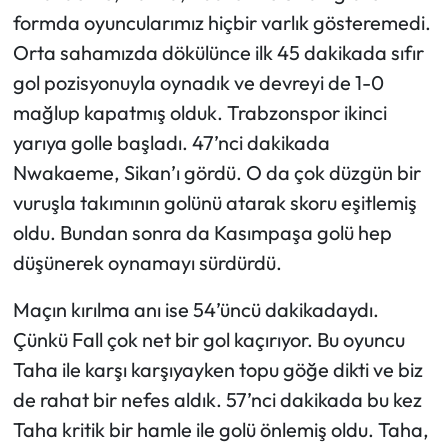
formda oyuncularımız hiçbir varlık gösteremedi.
Orta sahamızda dökülünce ilk 45 dakikada sıfır
gol pozisyonuyla oynadık ve devreyi de 1-0
mağlup kapatmış olduk. Trabzonspor ikinci
yarıya golle başladı. 47’nci dakikada
Nwakaeme, Sikan’ı gördü. O da çok düzgün bir
vuruşla takımının golünü atarak skoru eşitlemiş
oldu. Bundan sonra da Kasımpaşa golü hep
düşünerek oynamayı sürdürdü.
Maçın kırılma anı ise 54’üncü dakikadaydı.
Çünkü Fall çok net bir gol kaçırıyor. Bu oyuncu
Taha ile karşı karşıyayken topu göğe dikti ve biz
de rahat bir nefes aldık. 57’nci dakikada bu kez
Taha kritik bir hamle ile golü önlemiş oldu. Taha,