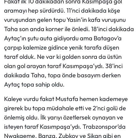
Fakat ilk 10 dakikadan sonra Kasımpaşa gol
aramayı hep sürdürdü. 11’nci dakikada köşe
vuruşundan gelen topu Yasin’in kafa vuruşunu
Taha son anda korner ile önledi. 18’inci dakikada
Aytaç’ın şutu auta gidiyordu ama Batagov’a
çarpıp kalemize gidince yenik tarafa düşen
taraf olduk. Ne var ki golden sonra da üstün
olan gol arayan taraf Kasımpaşa’ydı. 38’inci
dakikada Taha, topa önde basayım derken
Aytaç topa sahip oldu.
Kaleye vurdu fakat Mustafa hemen kademeye
girerek bu topa müdahale etti ve 2’nci golü de
önlemiş oldu. İlk yarıyı özetlersek oynayan ve
isteyen taraf Kasımpaşa’ydı. Trabzonspor’da
Nwakaeme, Banza, Zubkov ve Sikan gibi en