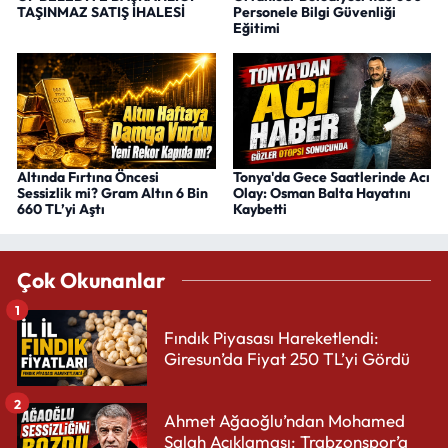
TAŞINMAZ SATIŞ İHALESİ
Personele Bilgi Güvenliği
Eğitimi
Altında Fırtına Öncesi
Tonya'da Gece Saatlerinde Acı
Sessizlik mi? Gram Altın 6 Bin
Olay: Osman Balta Hayatını
660 TL’yi Aştı
Kaybetti
Çok Okunanlar
1
Fındık Piyasası Hareketlendi:
Giresun’da Fiyat 250 TL’yi Gördü
2
Ahmet Ağaoğlu’ndan Mohamed
Salah Açıklaması: Trabzonspor’a