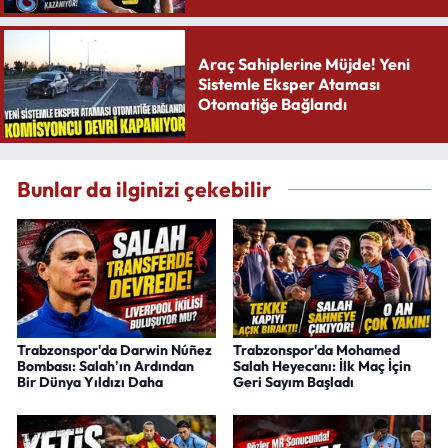
Araç Sahiplerine Müjde! Yeni
Sistemle Eksper Ataması
Otomatiğe Bağlandı
Bunlar da ilginizi çekebilir
Trabzonspor'da Darwin Núñez
Trabzonspor'da Mohamed
Bombası: Salah'ın Ardından
Salah Heyecanı: İlk Maç İçin
Bir Dünya Yıldızı Daha
Geri Sayım Başladı