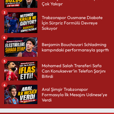
Çok Yakışır
3
Trabzonspor Ousmane Diabate
İçin Sürpriz Formülü Devreye
Sokuyor
4
Benjamin Bouchouari Schladming
kampındaki performansıyla şaşırttı
5
Mohamed Salah Transferi Safa
Can Konuksever’in Telefon Şarjını
Bitirdi
6
Aral Şimşir Trabzonspor
Formasıyla İlk Mesajını Udinese’ye
Verdi