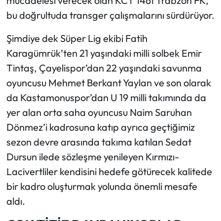
mücadelesi verecek olan KCT 1461 Trabzon FK,
bu doğrultuda transger çalışmalarını sürdürüyor.
Ekonomi
Şimdiye dek Süper Lig ekibi Fatih
Sağlık
Karagümrük’ten 21 yaşındaki milli solbek Emir
Tintaş, Çayelispor’dan 22 yaşındaki savunma
Turizm
oyuncusu Mehmet Berkant Yaylan ve son olarak
da Kastamonuspor’dan U 19 milli takımında da
Teknoloji
yer alan orta saha oyuncusu Naim Saruhan
Dönmez’i kadrosuna katıp ayrıca geçtiğimiz
sezon devre arasında takıma katılan Sedat
Dursun ilede sözleşme yenileyen Kırmızı-
Lacivertliler kendisini hedefe götürecek kalitede
bir kadro oluşturmak yolunda önemli mesafe
aldı.