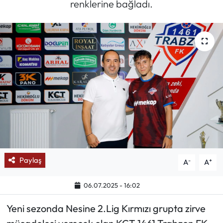
renklerine bağladı.
Mektup Galeri
Röportaj
Manşet
Köşe Yazıları
Karikatür Galeri
BIK
Paylaş
-
+
A
A
ASTROLOJİ
06.07.2025 - 16:02
Spor Yazıları
Yeni sezonda Nesine 2.Lig Kırmızı grupta zirve
Mektup Galeri