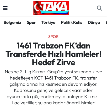
Bölgemiz
Trabzon Nöbetçi Eczaneler
Bölgemiz
Spor
Türkiye
Politik Kulis
Dünya
Spor
Trabzon Hava Durumu
SPOR
Türkiye
Trabzon Trafik Yoğunluk Haritası
1461 Trabzon FK’dan
Transferde Hızlı Hamleler!
Kültür/Sanat
Süper Lig Puan Durumu ve Fikstür
Hedef Zirve
Politika
Tüm Manşetler
Nesine 2. Lig Kırmızı Grup’ta yeni sezonda zirve
hedefleyen KCT 1461 Trabzon FK, transfer
Politik Kulis
Son Dakika Haberleri
çalışmalarına hız kesmeden devam ediyor.
Kadrosunu genç ve gelecek vaat eden
Dünya
Haber Arşivi
oyuncularla güçlendirmeyi planlayan Kırmızı-
Lacivertliler, şu ana kadar önemli isimleri
Magazin