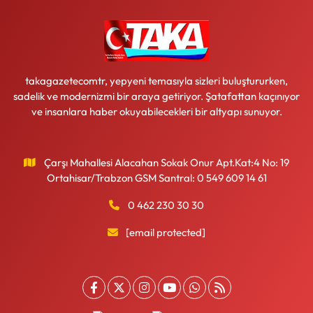
takagazetecomtr, yepyeni temasıyla sizleri buluştururken,
sadelik ve modernizmi bir araya getiriyor. Şatafattan kaçınıyor
ve insanlara haber okuyabilecekleri bir altyapı sunuyor.
Çarşı Mahallesi Alacahan Sokak Onur Apt.Kat:4 No: 19
Ortahisar/Trabzon GSM Santral: 0 549 609 14 61
0 462 230 30 30
[email protected]