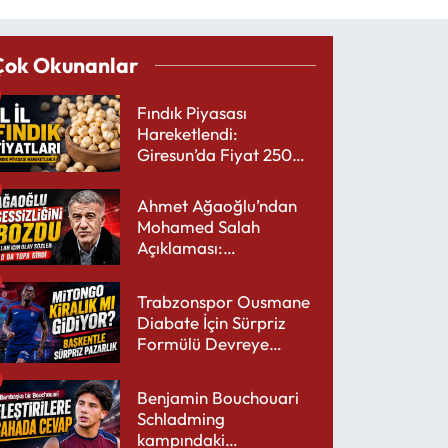
Çok Okunanlar
Fındık Piyasası
Hareketlendi:
Giresun’da Fiyat 250
TL’yi Gördü
Ahmet Ağaoğlu’ndan
Mohamed Salah
Açıklaması:
Trabzonspor’a Çok
Yakışır
Trabzonspor Ousmane
Diabate İçin Sürpriz
Formülü Devreye
Sokuyor
Benjamin Bouchouari
Schladming
kampındaki