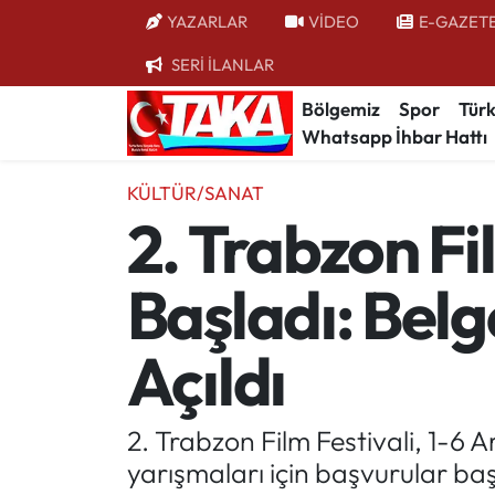
YAZARLAR
VİDEO
E-GAZET
SERİ İLANLAR
Bölgemiz
Trabzon Nöbetçi Eczaneler
Bölgemiz
Spor
Türk
Whatsapp İhbar Hattı
Spor
Trabzon Hava Durumu
KÜLTÜR/SANAT
Türkiye
Trabzon Trafik Yoğunluk Haritası
2. Trabzon Fi
Kültür/Sanat
Süper Lig Puan Durumu ve Fikstür
Başladı: Belg
Politika
Tüm Manşetler
Açıldı
Politik Kulis
Son Dakika Haberleri
Dünya
Haber Arşivi
2. Trabzon Film Festivali, 1-6 
yarışmaları için başvurular baş
Magazin