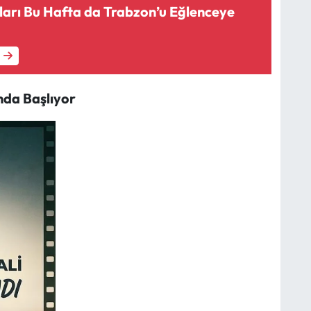
arı Bu Hafta da Trabzon’u Eğlenceye
ında Başlıyor