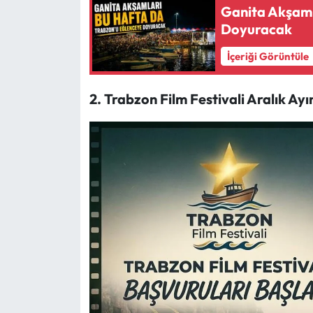
Ganita Akşaml
Doyuracak
İçeriği Görüntüle
2. Trabzon Film Festivali Aralık Ay