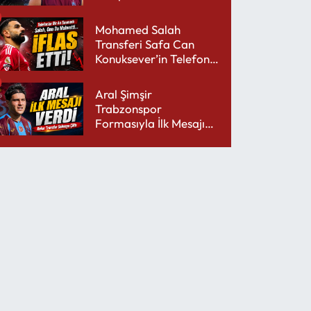
performansıyla şaşırttı
Mohamed Salah
Transferi Safa Can
Konuksever’in Telefon
Şarjını Bitirdi
Aral Şimşir
Trabzonspor
Formasıyla İlk Mesajını
Udinese’ye Verdi