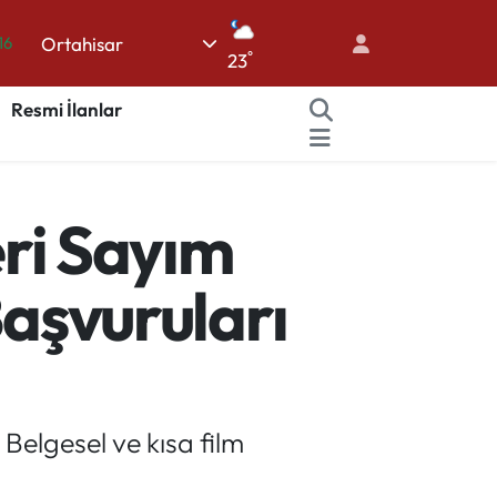
Ortahisar
06
°
23
02
Resmi İlanlar
.2
12
70
eri Sayım
16
Başvuruları
Belgesel ve kısa film