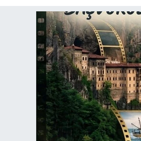
Mektup Galeri
Röportaj
Manşet
Köşe Yazıları
Karikatür Galeri
BIK
ASTROLOJİ
Spor Yazıları
Mektup Galeri