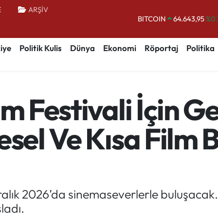
E
ARŞİV
DOLAR
47,6006
%0.
EURO
55,0250
%0.
iye
Politik Kulis
Dünya
Ekonomi
Röportaj
Politika
STERLİN
64,2398
%0
GRAM ALTIN
6500.87
%0.
BİST100
13.799
%
lm Festivali İçin G
BITCOIN
64.643,95
%0.
esel Ve Kısa Film 
Aralık 2026’da sinemaseverlerle buluşacak. 
ladı.