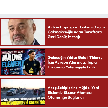
Artvin Hopaspor Başkanı Özcan
Çakmakçıoğlu’ndan Taraftara
Geri Dönüş Mesajı
Geleceğin Yıldızı Geldi! Thierry
İçin Avrupa Alarmda. Topla
Hızlanma Yeteneğiyle Fark
Yaratıyor
Araç Sahiplerine Müjde! Yeni
Sistemle Eksper Ataması
Otomatiğe Bağlandı