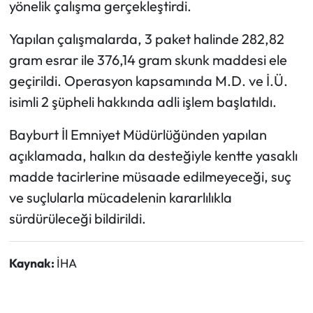
yönelik çalışma gerçekleştirdi.
Ekonomi
Yapılan çalışmalarda, 3 paket halinde 282,82
gram esrar ile 376,14 gram skunk maddesi ele
Sağlık
geçirildi. Operasyon kapsamında M.D. ve İ.Ü.
isimli 2 şüpheli hakkında adli işlem başlatıldı.
Turizm
Bayburt İl Emniyet Müdürlüğünden yapılan
Teknoloji
açıklamada, halkın da desteğiyle kentte yasaklı
madde tacirlerine müsaade edilmeyeceği, suç
ve suçlularla mücadelenin kararlılıkla
sürdürüleceği bildirildi.
Kaynak:
İHA