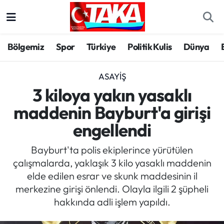
Bölgemiz
Trabzon Nöbetçi Eczaneler
Bölgemiz
Spor
Türkiye
Politik Kulis
Dünya
Spor
Trabzon Hava Durumu
ASAYIŞ
Türkiye
Trabzon Trafik Yoğunluk Haritası
3 kiloya yakın yasaklı
maddenin Bayburt'a girişi
Kültür/Sanat
Süper Lig Puan Durumu ve Fikstür
engellendi
Politika
Tüm Manşetler
Bayburt'ta polis ekiplerince yürütülen
çalışmalarda, yaklaşık 3 kilo yasaklı maddenin
Politik Kulis
Son Dakika Haberleri
elde edilen esrar ve skunk maddesinin il
merkezine girişi önlendi. Olayla ilgili 2 şüpheli
Dünya
Haber Arşivi
hakkında adli işlem yapıldı.
Magazin