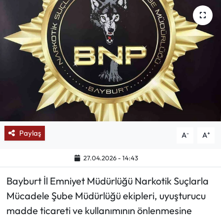
Mektup Galeri
Röportaj
Manşet
Köşe Yazıları
Karikatür Galeri
Paylaş
-
+
A
A
BIK
27.04.2026 - 14:43
ASTROLOJİ
Bayburt İl Emniyet Müdürlüğü Narkotik Suçlarla
Spor Yazıları
Mücadele Şube Müdürlüğü ekipleri, uyuşturucu
madde ticareti ve kullanımının önlenmesine
Mektup Galeri