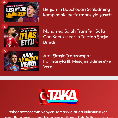
4
Benjamin Bouchouari Schladming
kampındaki performansıyla şaşırttı
5
Mohamed Salah Transferi Safa
Can Konuksever’in Telefon Şarjını
Bitirdi
6
Aral Şimşir Trabzonspor
Formasıyla İlk Mesajını Udinese’ye
Verdi
takagazetecomtr, yepyeni temasıyla sizleri buluştururken,
sadelik ve modernizmi bir araya getiriyor. Şatafattan kaçınıyor