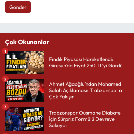
Gönder
Çok Okunanlar
1
Fındık Piyasası Hareketlendi:
Giresun’da Fiyat 250 TL’yi Gördü
2
Ahmet Ağaoğlu’ndan Mohamed
Salah Açıklaması: Trabzonspor’a
Çok Yakışır
3
Trabzonspor Ousmane Diabate
İçin Sürpriz Formülü Devreye
Sokuyor