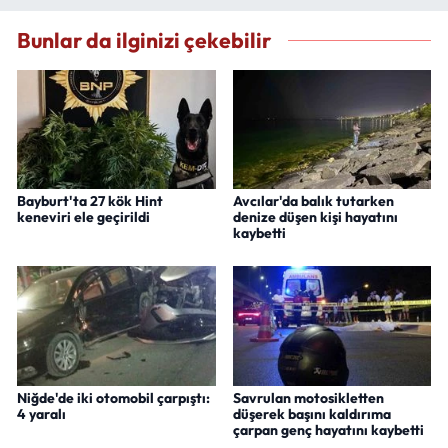
Bunlar da ilginizi çekebilir
Bayburt'ta 27 kök Hint
Avcılar'da balık tutarken
keneviri ele geçirildi
denize düşen kişi hayatını
kaybetti
Niğde'de iki otomobil çarpıştı:
Savrulan motosikletten
4 yaralı
düşerek başını kaldırıma
çarpan genç hayatını kaybetti