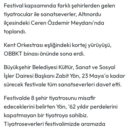
Beraber Ganita’da
Festival kapsamında farklı şehirlerden gelen
Kutlayalım”
Ekonomi
tiyatrocular ile sanatseverler, Altınordu
ilçesindeki Ceren Özdemir Meydanı'nda
Sağlık
toplandı.
Turizm
Kent Orkestrası eşliğindeki kortej yürüyüşü,
OBBKT binası önünde sona erdi.
Teknoloji
Büyükşehir Belediyesi Kültür, Sanat ve Sosyal
İşler Dairesi Başkanı Zabit Yön, 23 Mayıs'a kadar
sürecek festivale tüm sanatseverleri davet etti.
Festivalde 8 şehir tiyatrosunu misafir
edeceklerini belirten Yön, '62 yıldır perdelerini
kapatmayan bir tiyatroya sahibiz.
Tiyatroseverleri festivalimizde aramızda