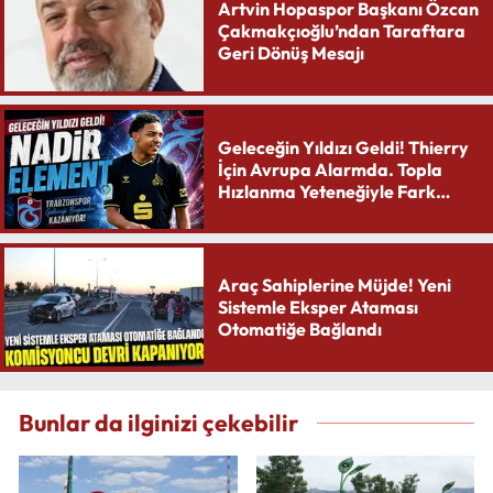
Artvin Hopaspor Başkanı Özcan
Çakmakçıoğlu’ndan Taraftara
Geri Dönüş Mesajı
Geleceğin Yıldızı Geldi! Thierry
İçin Avrupa Alarmda. Topla
Hızlanma Yeteneğiyle Fark
Yaratıyor
Araç Sahiplerine Müjde! Yeni
Sistemle Eksper Ataması
Otomatiğe Bağlandı
Bunlar da ilginizi çekebilir