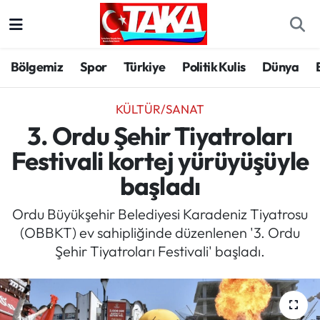
Bölgemiz
Trabzon Nöbetçi Eczaneler
Bölgemiz
Spor
Türkiye
Politik Kulis
Dünya
Spor
Trabzon Hava Durumu
KÜLTÜR/SANAT
Türkiye
Trabzon Trafik Yoğunluk Haritası
3. Ordu Şehir Tiyatroları
Festivali kortej yürüyüşüyle
Kültür/Sanat
Süper Lig Puan Durumu ve Fikstür
başladı
Politika
Tüm Manşetler
Ordu Büyükşehir Belediyesi Karadeniz Tiyatrosu
(OBBKT) ev sahipliğinde düzenlenen '3. Ordu
Politik Kulis
Son Dakika Haberleri
Şehir Tiyatroları Festivali' başladı.
Dünya
Haber Arşivi
Magazin