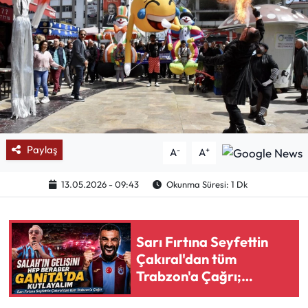
Mektup Galeri
Röportaj
Manşet
Köşe Yazıları
Paylaş
-
+
A
A
Karikatür Galeri
13.05.2026 - 09:43
Okunma Süresi: 1 Dk
BIK
ASTROLOJİ
Sarı Fırtına Seyfettin
Çakıral'dan tüm
Spor Yazıları
Trabzon'a Çağrı;
“Salah’ın Gelişini Hep
Mektup Galeri