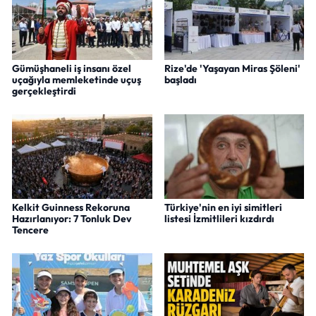
Gümüşhaneli iş insanı özel
Rize'de 'Yaşayan Miras Şöleni'
uçağıyla memleketinde uçuş
başladı
gerçekleştirdi
Kelkit Guinness Rekoruna
Türkiye'nin en iyi simitleri
Hazırlanıyor: 7 Tonluk Dev
listesi İzmitlileri kızdırdı
Tencere