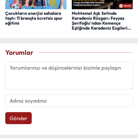
Çocukların enerjisi sahalara
Muhtemel Aşk Setinde
taştı: 11 branşta ücretsiz spor
Karadeniz Rüzgarı: Feyyaz
eğitimi
Şerifoğlu'ndan Kemençe
Eşliğinde Karadeniz Ezgileri...
Yorumlar
Gönder