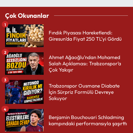
Çok Okunanlar
1
Fındık Piyasası Hareketlendi:
Giresun’da Fiyat 250 TL’yi Gördü
2
Ahmet Ağaoğlu’ndan Mohamed
Salah Açıklaması: Trabzonspor’a
Çok Yakışır
3
Trabzonspor Ousmane Diabate
İçin Sürpriz Formülü Devreye
Sokuyor
4
Benjamin Bouchouari Schladming
kampındaki performansıyla şaşırttı