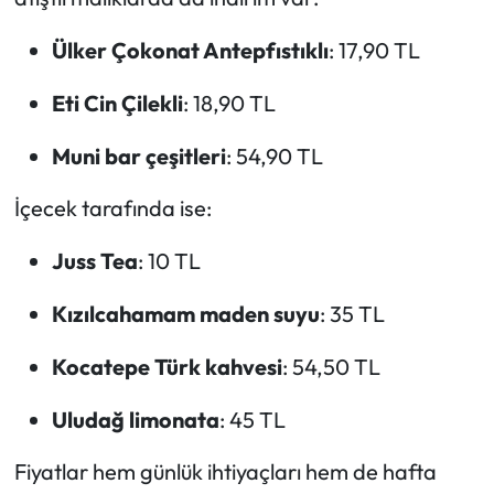
Ülker Çokonat Antepfıstıklı
: 17,90 TL
Eti Cin Çilekli
: 18,90 TL
Muni bar çeşitleri
: 54,90 TL
İçecek tarafında ise:
Juss Tea
: 10 TL
Kızılcahamam maden suyu
: 35 TL
Kocatepe Türk kahvesi
: 54,50 TL
Uludağ limonata
: 45 TL
Fiyatlar hem günlük ihtiyaçları hem de hafta