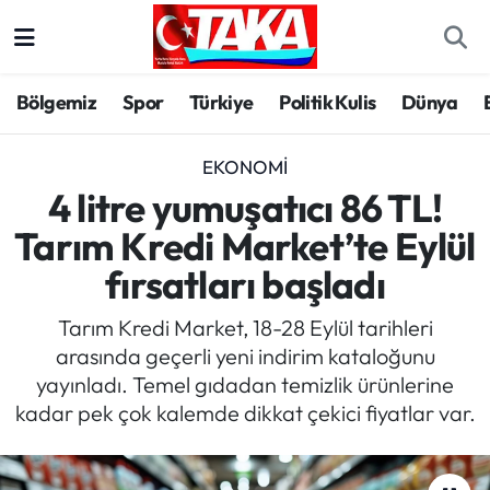
Bölgemiz
Trabzon Nöbetçi Eczaneler
Bölgemiz
Spor
Türkiye
Politik Kulis
Dünya
Spor
Trabzon Hava Durumu
EKONOMI
Türkiye
Trabzon Trafik Yoğunluk Haritası
4 litre yumuşatıcı 86 TL!
Tarım Kredi Market’te Eylül
Kültür/Sanat
Süper Lig Puan Durumu ve Fikstür
fırsatları başladı
Politika
Tüm Manşetler
Tarım Kredi Market, 18-28 Eylül tarihleri
arasında geçerli yeni indirim kataloğunu
Politik Kulis
Son Dakika Haberleri
yayınladı. Temel gıdadan temizlik ürünlerine
kadar pek çok kalemde dikkat çekici fiyatlar var.
Dünya
Haber Arşivi
Magazin