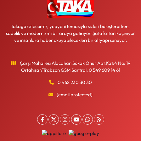
takagazetecomtr, yepyeni temasıyla sizleri buluştururken,
sadelik ve modernizmi bir araya getiriyor. Şatafattan kaçınıyor
ve insanlara haber okuyabilecekleri bir altyapı sunuyor.
Çarşı Mahallesi Alacahan Sokak Onur Apt.Kat:4 No: 19
Ortahisar/Trabzon GSM Santral: 0 549 609 14 61
0 462 230 30 30
[email protected]