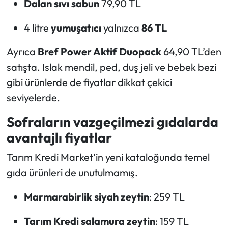
Dalan sıvı sabun
79,90 TL
4 litre
yumuşatıcı
yalnızca
86 TL
Ayrıca
Bref Power Aktif Duopack
64,90 TL’den
satışta. Islak mendil, ped, duş jeli ve bebek bezi
gibi ürünlerde de fiyatlar dikkat çekici
seviyelerde.
Sofraların vazgeçilmezi gıdalarda
avantajlı fiyatlar
Tarım Kredi Market’in yeni kataloğunda temel
gıda ürünleri de unutulmamış.
Marmarabirlik siyah zeytin
: 259 TL
Tarım Kredi salamura zeytin
: 159 TL