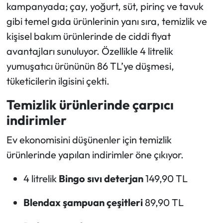
kampanyada; çay, yoğurt, süt, pirinç ve tavuk
gibi temel gıda ürünlerinin yanı sıra, temizlik ve
Ekonomi
kişisel bakım ürünlerinde de ciddi fiyat
Sağlık
avantajları sunuluyor. Özellikle 4 litrelik
yumuşatıcı ürününün 86 TL’ye düşmesi,
Turizm
tüketicilerin ilgisini çekti.
Teknoloji
Temizlik ürünlerinde çarpıcı
indirimler
Ev ekonomisini düşünenler için temizlik
ürünlerinde yapılan indirimler öne çıkıyor.
4 litrelik
Bingo sıvı deterjan
149,90 TL
Blendax şampuan çeşitleri
89,90 TL