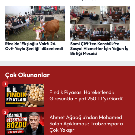
Rize'de 'Ekşioğlu Vakfı 26.
Sami Çift’ten Karabük’te
Ovit Yayla Şenliği' düzenlendi
Sosyal Hizmetler İçin Yoğun İş
Birliği Mesaisi
Çok Okunanlar
1
Fındık Piyasası Hareketlendi:
Giresun’da Fiyat 250 TL’yi Gördü
2
Ahmet Ağaoğlu’ndan Mohamed
Salah Açıklaması: Trabzonspor’a
Çok Yakışır