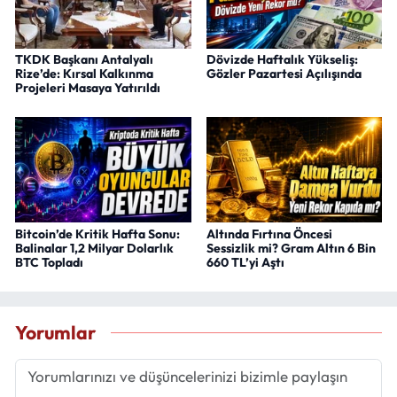
TKDK Başkanı Antalyalı
Dövizde Haftalık Yükseliş:
Rize’de: Kırsal Kalkınma
Gözler Pazartesi Açılışında
Projeleri Masaya Yatırıldı
Bitcoin’de Kritik Hafta Sonu:
Altında Fırtına Öncesi
Balinalar 1,2 Milyar Dolarlık
Sessizlik mi? Gram Altın 6 Bin
BTC Topladı
660 TL’yi Aştı
Yorumlar