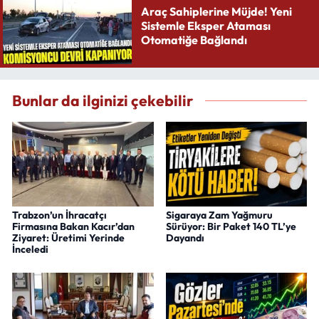
Araç Sahiplerine Müjde! Yeni
Sistemle Eksper Ataması
Otomatiğe Bağlandı
Bunlar da ilginizi çekebilir
Trabzon’un İhracatçı
Sigaraya Zam Yağmuru
Firmasına Bakan Kacır’dan
Sürüyor: Bir Paket 140 TL’ye
Ziyaret: Üretimi Yerinde
Dayandı
İnceledi