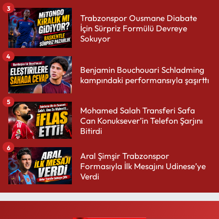
3
Trabzonspor Ousmane Diabate
İçin Sürpriz Formülü Devreye
Sokuyor
4
Benjamin Bouchouari Schladming
kampındaki performansıyla şaşırttı
5
Mohamed Salah Transferi Safa
Can Konuksever’in Telefon Şarjını
Bitirdi
6
Aral Şimşir Trabzonspor
Formasıyla İlk Mesajını Udinese’ye
Verdi