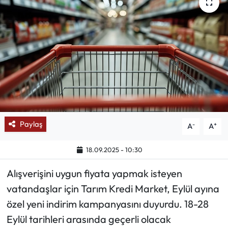
Mektup Galeri
Röportaj
Manşet
Köşe Yazıları
Karikatür Galeri
Paylaş
-
+
A
A
BIK
18.09.2025 - 10:30
Alışverişini uygun fiyata yapmak isteyen
ASTROLOJİ
vatandaşlar için Tarım Kredi Market, Eylül ayına
Spor Yazıları
özel yeni indirim kampanyasını duyurdu. 18-28
Eylül tarihleri arasında geçerli olacak
Mektup Galeri