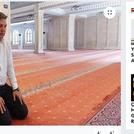
Y
S
A
Ç
M
G
R
-
+
A
A