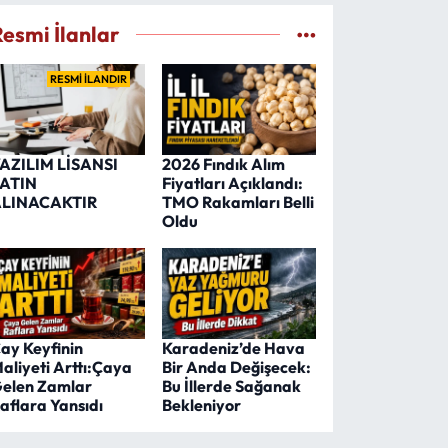
Resmi İlanlar
RESMİ İLANDIR
AZILIM LİSANSI
2026 Fındık Alım
ATIN
Fiyatları Açıklandı:
LINACAKTIR
TMO Rakamları Belli
Oldu
ay Keyfinin
Karadeniz’de Hava
aliyeti Arttı:Çaya
Bir Anda Değişecek:
elen Zamlar
Bu İllerde Sağanak
aflara Yansıdı
Bekleniyor