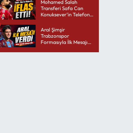
Mohamed Salah
Transferi Safa Can
Konuksever’in Telefon
Şarjını Bitirdi
Aral Şimşir
Trabzonspor
Formasıyla İlk Mesajını
Udinese’ye Verdi