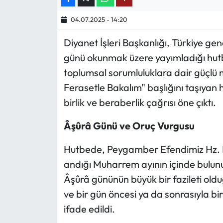
04.07.2025 - 14:20
Ekonomi
Diyanet İşleri Başkanlığı, Türkiye 
Sağlık
günü okunmak üzere yayımladığı hut
toplumsal sorumluluklara dair güçlü 
Turizm
Ferasetle Bakalım" başlığını taşıya
Teknoloji
birlik ve beraberlik çağrısı öne çıktı.
Âşûrâ Günü ve Oruç Vurgusu
Hutbede, Peygamber Efendimiz Hz. M
andığı Muharrem ayının içinde bulunu
Âşûrâ gününün büyük bir fazileti oldu
ve bir gün öncesi ya da sonrasıyla bi
ifade edildi.