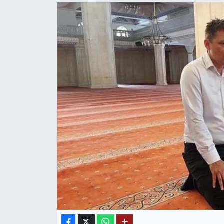
Mektup Galeri
Röportaj
Manşet
Köşe Yazıları
Karikatür Galeri
BIK
ASTROLOJİ
Spor Yazıları
Mektup Galeri