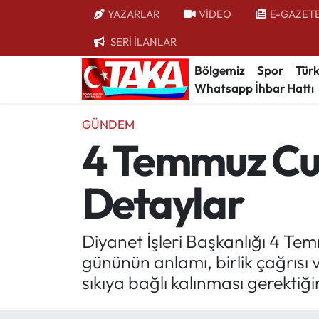
YAZARLAR
VİDEO
E-GAZET
SERİ İLANLAR
Bölgemiz
Trabzon Nöbetçi Eczaneler
Bölgemiz
Spor
Türk
Whatsapp İhbar Hattı
Spor
Trabzon Hava Durumu
GÜNDEM
Türkiye
Trabzon Trafik Yoğunluk Haritası
4 Temmuz Cum
Kültür/Sanat
Süper Lig Puan Durumu ve Fikstür
Detaylar
Politika
Tüm Manşetler
Politik Kulis
Son Dakika Haberleri
Diyanet İşleri Başkanlığı 4 Te
gününün anlamı, birlik çağrısı 
Dünya
Haber Arşivi
sıkıya bağlı kalınması gerektiği
Magazin