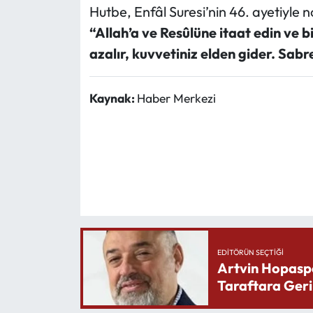
Hutbe, Enfâl Suresi’nin 46. ayetiyle n
“Allah’a ve Resûlüne itaat edin ve 
azalır, kuvvetiniz elden gider. Sabr
Kaynak:
Haber Merkezi
EDITÖRÜN SEÇTIĞI
Artvin Hopasp
Taraftara Geri