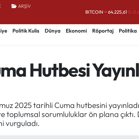
E
ARŞİV
DOLAR
47,7143
%0.
EURO
55,0317
%-0.
iye
Politik Kulis
Dünya
Ekonomi
Röportaj
Politika
STERLİN
64,2463
%0.
GRAM ALTIN
6510.40
%0.
BİST100
13.799
%
a Hutbesi Yayınla
BITCOIN
64.225,61
%-0.
mmuz 2025 tarihli Cuma hutbesini yayınla
ve toplumsal sorumluluklar ön plana çıktı. 
ni vurguladı.