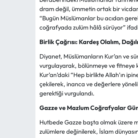
dram değil, ümmetin ortak bir vicdan
“Bugün Müslümanlar bu acıdan gerekli
coğrafyada zulüm hâlâ sürüyor” ifade
Birlik Çağrısı: Kardeş Olalım, Dağ
Diyanet, Müslümanların Kur’an ve sü
vurgulayarak, bölünmeye ve fitneye ka
Kur’an’daki “Hep birlikte Allah’ın ipi
çekilerek, inanca ve değerlere yöneli
gerektiği vurgulandı.
Gazze ve Mazlum Coğrafyalar G
Hutbede Gazze başta olmak üzere m
zulümlere değinilerek, İslam dünyası