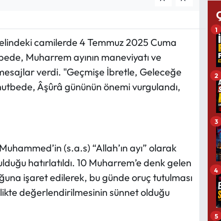
1
genelindeki camilerde 4 Temmuz 2025 Cuma
bede, Muharrem ayının maneviyatı ve
mesajlar verdi. "Geçmişe İbretle, Geleceğe
2
n hutbede, Âşûrâ gününün önemi vurgulandı,
3
uhammed’in (s.a.s) “Allah’ın ayı” olarak
lduğu hatırlatıldı. 10 Muharrem’e denk gelen
4
ğuna işaret edilerek, bu günde oruç tutulması
rlikte değerlendirilmesinin sünnet olduğu
5