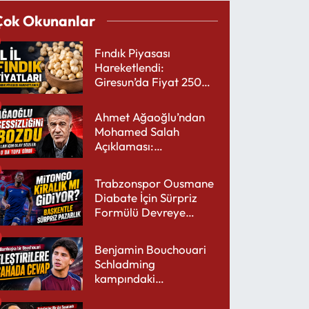
Çok Okunanlar
Fındık Piyasası
Hareketlendi:
Giresun’da Fiyat 250
TL’yi Gördü
Ahmet Ağaoğlu’ndan
Mohamed Salah
Açıklaması:
Trabzonspor’a Çok
Yakışır
Trabzonspor Ousmane
Diabate İçin Sürpriz
Formülü Devreye
Sokuyor
Benjamin Bouchouari
Schladming
kampındaki
performansıyla şaşırttı