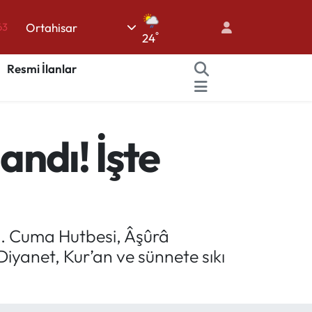
Ortahisar
16
°
24
02
Resmi İlanlar
07
45
70
ndı! İşte
63
dı. Cuma Hutbesi, Âşûrâ
Diyanet, Kur’an ve sünnete sıkı