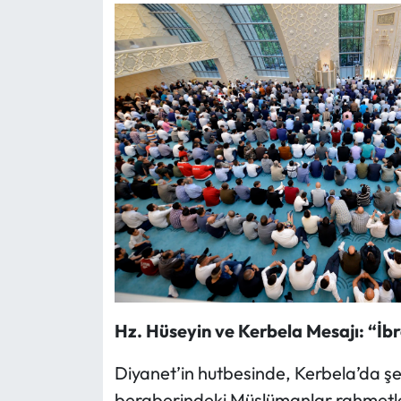
Hz. Hüseyin ve Kerbela Mesajı: “İbr
Diyanet’in hutbesinde, Kerbela’da ş
beraberindeki Müslümanlar rahmetle a