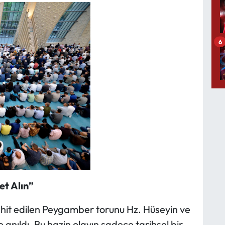
6
et Alın”
ehit edilen Peygamber torunu Hz. Hüseyin ve
nıldı. Bu hazin olayın sadece tarihsel bir