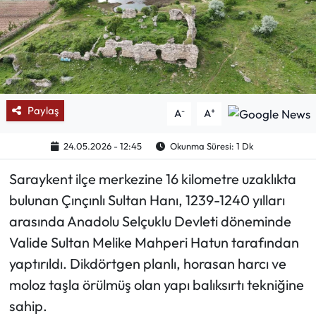
Mektup Galeri
Röportaj
Manşet
Paylaş
-
+
A
A
Köşe Yazıları
24.05.2026 - 12:45
Okunma Süresi: 1 Dk
Karikatür Galeri
Saraykent ilçe merkezine 16 kilometre uzaklıkta
bulunan Çınçınlı Sultan Hanı, 1239-1240 yılları
BIK
arasında Anadolu Selçuklu Devleti döneminde
ASTROLOJİ
Valide Sultan Melike Mahperi Hatun tarafından
yaptırıldı. Dikdörtgen planlı, horasan harcı ve
Spor Yazıları
moloz taşla örülmüş olan yapı balıksırtı tekniğine
sahip.
Mektup Galeri