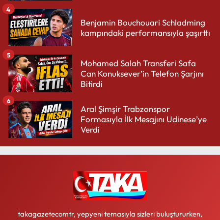
4
Benjamin Bouchouari Schladming
kampındaki performansıyla şaşırttı
5
Mohamed Salah Transferi Safa
Can Konuksever’in Telefon Şarjını
Bitirdi
6
Aral Şimşir Trabzonspor
Formasıyla İlk Mesajını Udinese’ye
Verdi
takagazetecomtr, yepyeni temasıyla sizleri buluştururken,