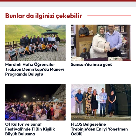
Bunlar da ilginizi çekebilir
Mardinli Hafız Öğrenciler
Samsun'da imza günü
Trabzon Demirkapı’da Manevi
Programda Buluştu
Of Kültür ve Sanat
FİLOS Belgeseline
Festivali’nde 11 Bin Kişilik
Trebinje’den En İyi Yönetmen
Büyük Buluşma
Ödülü