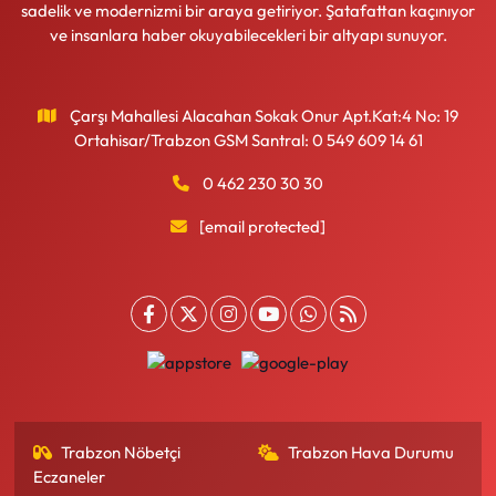
sadelik ve modernizmi bir araya getiriyor. Şatafattan kaçınıyor
ve insanlara haber okuyabilecekleri bir altyapı sunuyor.
Çarşı Mahallesi Alacahan Sokak Onur Apt.Kat:4 No: 19
Ortahisar/Trabzon GSM Santral: 0 549 609 14 61
0 462 230 30 30
[email protected]
Trabzon Nöbetçi
Trabzon Hava Durumu
Eczaneler