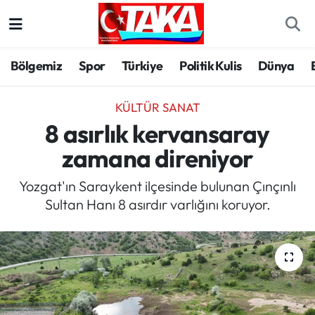
Bölgemiz
Trabzon Nöbetçi Eczaneler
Bölgemiz
Spor
Türkiye
Politik Kulis
Dünya
Spor
Trabzon Hava Durumu
KÜLTÜR SANAT
Türkiye
Trabzon Trafik Yoğunluk Haritası
8 asırlık kervansaray
zamana direniyor
Kültür/Sanat
Süper Lig Puan Durumu ve Fikstür
Yozgat'ın Saraykent ilçesinde bulunan Çınçınlı
Politika
Tüm Manşetler
Sultan Hanı 8 asırdır varlığını koruyor.
Politik Kulis
Son Dakika Haberleri
Dünya
Haber Arşivi
Magazin