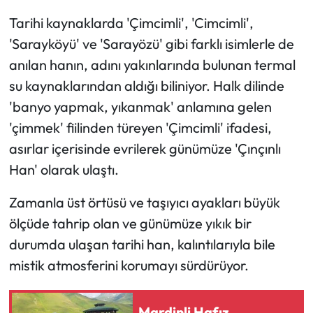
Tarihi kaynaklarda 'Çimcimli', 'Cimcimli',
Ekonomi
'Sarayköyü' ve 'Sarayözü' gibi farklı isimlerle de
anılan hanın, adını yakınlarında bulunan termal
Sağlık
su kaynaklarından aldığı biliniyor. Halk dilinde
Turizm
'banyo yapmak, yıkanmak' anlamına gelen
'çimmek' fiilinden türeyen 'Çimcimli' ifadesi,
Teknoloji
asırlar içerisinde evrilerek günümüze 'Çınçınlı
Han' olarak ulaştı.
Zamanla üst örtüsü ve taşıyıcı ayakları büyük
ölçüde tahrip olan ve günümüze yıkık bir
durumda ulaşan tarihi han, kalıntılarıyla bile
mistik atmosferini korumayı sürdürüyor.
Mardinli Hafız